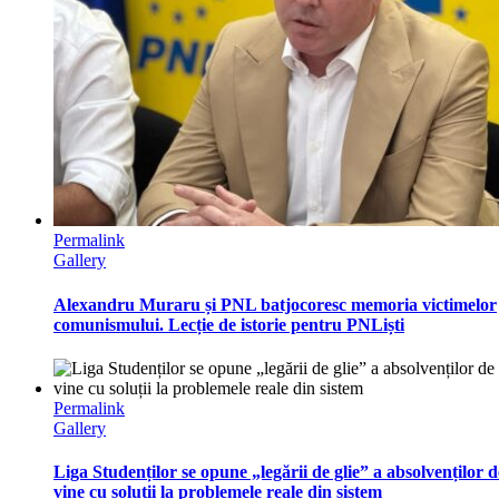
Permalink
Gallery
Alexandru Muraru și PNL batjocoresc memoria victimelor
comunismului. Lecție de istorie pentru PNLiști
Permalink
Gallery
Liga Studenților se opune „legării de glie” a absolvenților 
vine cu soluții la problemele reale din sistem