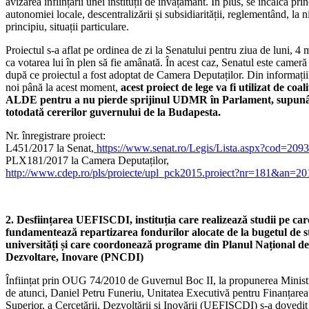
avizarea înființării unei instituții de învățământ. În plus, se încalcă prin
autonomiei locale, descentralizării și subsidiarității, reglementând, la n
principiu, situații particulare.
Proiectul s-a aflat pe ordinea de zi la Senatului pentru ziua de luni, 4
ca votarea lui în plen să fie amânată. În acest caz, Senatul este cameră
după ce proiectul a fost adoptat de Camera Deputaților. Din informații
noi până la acest moment,
acest proiect de lege va fi utilizat de coal
ALDE pentru a nu pierde sprijinul UDMR în Parlament, supun
totodată cererilor guvernului de la Budapesta.
Nr. înregistrare proiect:
L451/2017 la Senat,
https://www.senat.ro/Legis/Lista.aspx?cod=209
PLX181/2017 la Camera Deputaților,
http://www.cdep.ro/pls/proiecte/upl_pck2015.proiect?nr=181&an=20
2. Desființarea UEFISCDI, instituția care realizează studii pe car
fundamentează repartizarea fondurilor alocate de la bugetul de s
universități și care coordonează programe din Planul Național de
Dezvoltare, Inovare (PNCDI)
Înființat prin OUG 74/2010 de Guvernul Boc II, la propunerea Minist
de atunci, Daniel Petru Funeriu, Unitatea Executivă pentru Finanțare
Superior, a Cercetării, Dezvoltării și Inovării (UEFISCDI) s-a dovedit