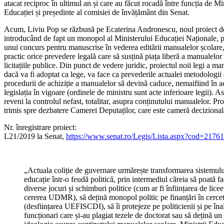
atacat reciproc în ultimul an și care au făcut rocadă între funcția de Mi
Educației și președinte al comisiei de învățământ din Senat.
Acum, Liviu Pop se răzbună pe Ecaterina Andronescu, noul proiect d
introducând de fapt un monopol al Ministerului Educației Naționale, p
unui concurs pentru manuscrise în vederea editării manualelor școlare
practic orice prevedere legală care să susțină piața liberă a manualelor 
licitațiile publice. Din punct de vedere juridic, proiectul noii legi a ma
dacă va fi adoptat ca lege, va face ca prevederile actualei metodologii
procedurii de achiziție a manualelor să devină caduce, nemaifiind în a
legislația în vigoare (ordinele de ministru sunt acte inferioare legii). As
reveni la controlul nefast, totalitar, asupra conținutului manualelor. Pro
trimis spre dezbatere Camerei Deputaților, care este cameră decizional
Nr. înregistrare proiect:
L21/2019 la Senat,
https://www.senat.ro/Legis/Lista.aspx?cod=21761
„Actuala coliție de guvernare urmărește transformarea sistemulu
educație într-o feudă politică, prin intermediul căreia să poată f
diverse jocuri și schimburi politice (cum ar fi înființarea de licee
cererea UDMR), să dețină monopol politic pe finanțări în cerce
(desființarea UEFISCDI), să îi protejeze pe politicienii și pe înal
funcționari care și-au plagiat tezele de doctorat sau să dețină 