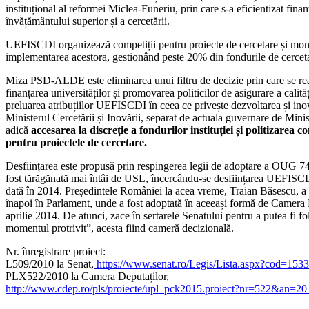
instituțional al reformei Miclea-Funeriu, prin care s-a eficientizat finan
învățământului superior și a cercetării.
UEFISCDI organizează competiții pentru proiecte de cercetare și mon
implementarea acestora, gestionând peste 20% din fondurile de cercet
Miza PSD-ALDE este eliminarea unui filtru de decizie prin care se re
finanțarea universităților și promovarea politicilor de asigurare a calită
preluarea atribuțiilor UEFISCDI în ceea ce privește dezvoltarea și ino
Ministerul Cercetării și Inovării, separat de actuala guvernare de Minis
adică
accesarea la discreție a fondurilor instituției și politizarea c
pentru proiectele de cercetare.
Desființarea este propusă prin respingerea legii de adoptare a OUG 7
fost tărăgănată mai întâi de USL, încercându-se desființarea UEFISC
dată în 2014. Președintele României la acea vreme, Traian Băsescu, a 
înapoi în Parlament, unde a fost adoptată în aceeași formă de Camera 
aprilie 2014. De atunci, zace în sertarele Senatului pentru a putea fi fol
momentul protrivit”, acesta fiind cameră decizională.
Nr. înregistrare proiect:
L509/2010 la Senat,
https://www.senat.ro/Legis/Lista.aspx?cod=153
PLX522/2010 la Camera Deputaților,
http://www.cdep.ro/pls/proiecte/upl_pck2015.proiect?nr=522&an=20