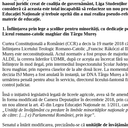
haosul juridic creat de coaliția de guvernământ, Liga Studențilo
consideră că aceasta este total incapabilă să redacteze un nou proi
Educației Naționale și trebuie oprită din a mai realiza pseudo-re
materie de educație.
1. Înființarea prin lege a școlilor pentru minorități, cu dedicați
Liceul romano-catolic maghiar din Târgu Mureș
Curtea Constituțională a României (CCR) a decis la 19 martie 2018 c
înființarea Licetului Teologic Romano-Catolic „Francisc Rákóczi al II
Mureș este neconstituțională. Actul normativ a fost propus de majorit
ALDE, la cererea liderilor UDMR, după ce aceștia au încercat fără su
înființeze în mod ilegal, prin intermediul Inspectoratului Școlar Județ
liceu maghiar, prin ruperea claselor de la alte două licee. La momentul
decizia ISJ Mureș a fost anulată în instanță, iar DNA Târgu Mureș a î
urmărirea penală pentru abuz în serviciu, directorul liceului-fantomă f
control judiciar.
Însă o inițiativă legislativă legată de liceele agricole, avea să fie amen
în forma modificată de Camera Deputaților în decembrie 2018, prin ca
un nou alineat la art. 45 din Legea Educației Naționale nr. 1/2011, ca
„Unităţi de învăţământ cu predare în limbile minorităţilor naţionale pot
de către: […] e) Parlamentul României, prin lege”.
Senatul a întărit modificarea, precizându-se că
unitățile de învățămâ