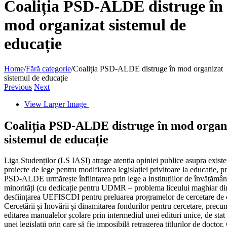
Coaliția PSD-ALDE distruge în
mod organizat sistemul de
educație
Home
/
Fără categorie
/
Coaliția PSD-ALDE distruge în mod organizat
sistemul de educație
Previous
Next
View Larger Image
Coaliția PSD-ALDE distruge în mod organ
sistemul de educație
Liga Studenților (LS IAȘI) atrage atenția opiniei publice asupra existe
proiecte de lege pentru modificarea legislației privitoare la educație, pr
PSD-ALDE urmărește înființarea prin lege a instituțiilor de învățămân
minorități (cu dedicație pentru UDMR – problema liceului maghiar d
desființarea UEFISCDI pentru preluarea programelor de cercetare de c
Cercetării și Inovării și dinamitarea fondurilor pentru cercetare, precum
editarea manualelor școlare prin intermediul unei edituri unice, de stat
unei legislații prin care să fie imposibilă retragerea titlurilor de doctor.