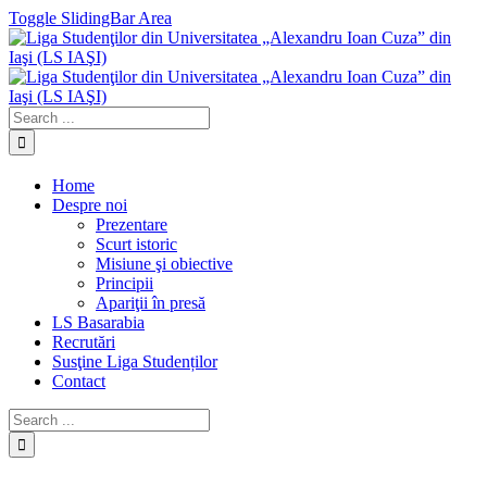
Toggle SlidingBar Area
Home
Despre noi
Prezentare
Scurt istoric
Misiune şi obiective
Principii
Apariţii în presă
LS Basarabia
Recrutări
Susţine Liga Studenților
Contact