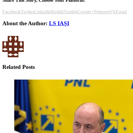
Share This Story, Choose Your Platform!
Facebook
Twitter
Linkedin
Reddit
Tumblr
Google+
Pinterest
Vk
Email
About the Author:
LS IAŞI
Related Posts