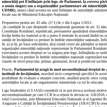
minorități pot fi înființate prin lege, de Parlament, la cererea părin
a unuia singur) sau a organizațiilor parlamentare ale minoritățiilo
UDMR)
, atunci când acestea nu sunt înființate de autoritățile administ
locale sau de Ministerul Educației Naționale:
Propunerea pentru art. 45 alin. (2^1) lit. e din Legea 1/2011:
„în condițiile în care drepturile constituționale garantate de art. 32 alin
Constituția României, republicată, persoanelor aparținând minoritățilo
învăța limba lor maternă și de a putea fi instruite în această limbă nu s
unități de învățământ cu predare în limbile minorităților naționale, înf
lit. a) și d), pe baza solicitărilor, deși există cereri ale părinților și tutori
organizației minorității naționale reprezentate în Parlamentul României
exercitarea acestor drepturi se va asigura prin lege, înființându-se unită
învățământ cu predare în limbile minorităților naționale cuprinzând toa
clasele de nivel preșcolar, primar, gimnazial, liceal și postliceal socilita
Practic,
Parlamentul își arogă în mod neconstituțional dreptul de a
instituții de învățământ,
neavând nicio competență specifică în acest 
posibilitate de evaluare a situației concrete, anulând practic orice com
autorităților locale și ale organismelor ministeriale cu rol în educație.
Liga Studenților (LS IAȘI) consideră că se pot invoca aceleași motive
neconstituționalitate pe care CCR le-a reținut în decizia nr. 118/2018,
rolul Guvernului, prin Ministerul Educatiei Naționale și al Agentiei 
Asigurare a Calității în Învățământul Preuniversitar (ARACIP) în ceea