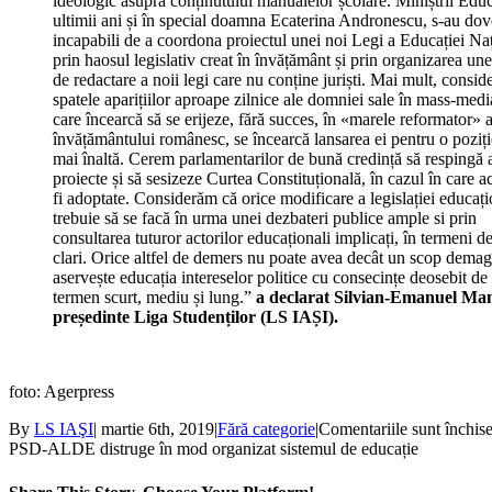
ideologic asupra conținutului manualelor școlare. Miniștrii Educ
ultimii ani și în special doamna Ecaterina Andronescu, s-au dov
incapabili de a coordona proiectul unei noi Legi a Educației Na
prin haosul legislativ creat în învățământ și prin organizarea une
de redactare a noii legi care nu conține juriști. Mai mult, consid
spatele aparițiilor aproape zilnice ale domniei sale în mass-medi
care încearcă să se erijeze, fără succes, în «marele reformator» a
învățământului românesc, se încearcă lansarea ei pentru o poziți
mai înaltă. Cerem parlamentarilor de bună credință să respingă 
proiecte și să sesizeze Curtea Constituțională, în cazul în care a
fi adoptate. Considerăm că orice modificare a legislației educaț
trebuie să se facă în urma unei dezbateri publice ample si prin
consultarea tuturor actorilor educaționali implicați, în termeni d
clari. Orice altfel de demers nu poate avea decât un scop demag
aservește educația intereselor politice cu consecințe deosebit de
termen scurt, mediu și lung.”
a declarat Silvian-Emanuel Ma
președinte Liga Studenților (LS IAȘI).
foto: Agerpress
By
LS IAŞI
|
martie 6th, 2019
|
Fără categorie
|
Comentariile sunt închis
PSD-ALDE distruge în mod organizat sistemul de educație