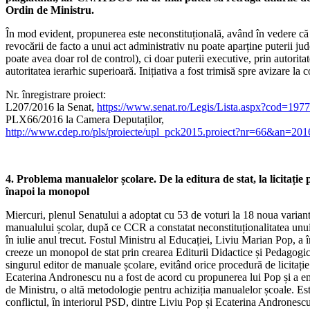
Ordin de Ministru.
În mod evident, propunerea este neconstituțională, având în vedere că 
revocării de facto a unui act administrativ nu poate aparține puterii jud
poate avea doar rol de control), ci doar puterii executive, prin autorita
autoritatea ierarhic superioară. Inițiativa a fost trimisă spre avizare la c
Nr. înregistrare proiect:
L207/2016 la Senat,
https://www.senat.ro/Legis/Lista.aspx?cod=197
PLX66/2016 la Camera Deputaților,
http://www.cdep.ro/pls/proiecte/upl_pck2015.proiect?nr=66&an=201
4. Problema manualelor școlare. De la editura de stat, la licitație 
înapoi la monopol
Miercuri, plenul Senatului a adoptat cu 53 de voturi la 18 noua varian
manualului școlar, după ce CCR a constatat neconstituționalitatea unui
în iulie anul trecut. Fostul Ministru al Educației, Liviu Marian Pop, a î
creeze un monopol de stat prin crearea Editurii Didactice și Pedagogic
singurul editor de manuale școlare, evitând orice procedură de licitație
Ecaterina Andronescu nu a fost de acord cu propunerea lui Pop și a e
de Ministru, o altă metodologie pentru achiziția manualelor școale. Es
conflictul, în interiorul PSD, dintre Liviu Pop și Ecaterina Andronescu