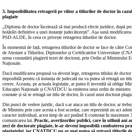
3. Imposibilitatea retragerii pe viitor a titlurilor de doctor în cazu
plagiate
„Diploma de doctor încetează să mai producă efecte juridice, după pr
hotărâri definitive a unei instanțe judecătorești”. Așa sună modificare
PSD-ALDE, în ceea ce privește retragerea titlurilor de doctor.
În momentul de față, retragerea titlurilor de doctor se face de către Co
de Atestare a Titlurilor, Diplomelor și Certificatelor Universitare (
urma constatării plagierii tezei de doctorat, prin Ordin al Ministrului E
Naționale.
Dacă modificarea propusă va deveni lege, retragerea titlului de doctor 
imposibilă pentru că instanța de judecată nu va putea să retragă un titl
cerere. Aceasta, pe actuala legislație, ar putea fi investită să oblige Min
Educației Naționale și CNATDCU la emiterea unui ordin de ministru p
constate și să se retragă un titlu de doctor, în cazul unui doctorat plagia
Din punct de vedere juridic, dacă s-ar ataca un titlu de doctor, ar trebu
de Ministru prin care acesta a fost acordat, care reprezintă un act admi
caracter individual, acest timp de act putând fi contestat în maximum 3
comunicarea lui.
Practic, avertizorilor publici, care în utlimii ani a
zeci de doctorate plagiate, le-ar deveni imposibilă combaterea pra
plagiatului, iar CNATDCU nu ar mai putea să retragă titlurile d