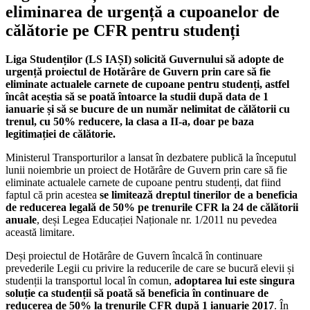
eliminarea de urgență a cupoanelor de
călătorie pe CFR pentru studenți
Liga Studenților (LS IAȘI) solicită Guvernului să adopte de
urgență proiectul de Hotărâre de Guvern prin care să fie
eliminate actualele carnete de cupoane pentru studenți, astfel
încât aceștia să se poată întoarce la studii după data de 1
ianuarie și să se bucure de un număr nelimitat de călătorii cu
trenul, cu 50% reducere, la clasa a II-a, doar pe baza
legitimației de călătorie.
Ministerul Transporturilor a lansat în dezbatere publică la începutul
lunii noiembrie un proiect de Hotărâre de Guvern prin care să fie
eliminate actualele carnete de cupoane pentru studenți, dat fiind
faptul că prin acestea
se limitează dreptul tinerilor de a beneficia
de reducerea legală de 50% pe trenurile CFR la 24 de călătorii
anuale
, deși Legea Educației Naționale nr. 1/2011 nu pevedea
această limitare.
Deși proiectul de Hotărâre de Guvern încalcă în continuare
prevederile Legii cu privire la reducerile de care se bucură elevii și
studenții la transportul local în comun,
adoptarea lui este singura
soluție ca studenții să poată să beneficia în continuare de
reducerea de 50% la trenurile CFR după 1 ianuarie 2017
. În