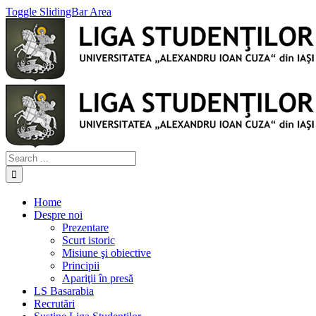
Toggle SlidingBar Area
Home
Despre noi
Prezentare
Scurt istoric
Misiune şi obiective
Principii
Apariţii în presă
LS Basarabia
Recrutări