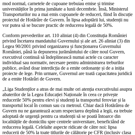
mod normal, carnetele de cupoane trebuiau emise și trimise
universităților în prima jumătate a lunii decembrie. Însă, Ministerul
Transporturilor nu a mai emis cupoanele de reduceri, fiind în discuție
proiectul de Hotărâre de Guvern. În lipsa adoptării lui, studenții nu
vor putea să se bucure practic de reducerea legală de 50%.
Conform prevederilor art. 110 aliniat (4) din Constituția României
privind încetarea mandatului Guvernului și ale art. 26 aliniat (3) din
Legea 90/2001 privind organizarea și funcționarea Guvernului
României, până la depunerea jurământului de către noul Guvern,
executivul continuă să îndeplinească numai actele cu caracter
individual sau normativ, necesare pentru administrarea treburilor
publice, având doar interdicția de a emite ordonanțe și de a iniția
proiecte de lege. Prin urmare, Guvernul are toată capacitatea juridică
de a emite Hotărâri de Guvern.
„Liga Studenților a atras de mai multe ori atenția executivului asupra
abaterilor de la Legea Educației Naționale în ceea ce privește
reducerile 50% pentru elevi și studenți la transportul feroviar și la
transportul local în comun sau cu metroul. Chiar dacă Hotărârea de
Guvern nu ne garantează acum respectarea deplină a legii, ea trebuie
adoptată de urgență pentru ca studenții să se poată întoarce din
localitățile de domiciliu spre centrele universitare, beneficiând de
reducerea legală. Celelalte aspecte ridicate de către noi: lipsa
reducerii de 50% la toate titlurile de călătorie pe CFR (inclusiv clasa