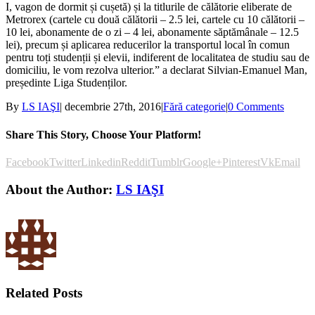
I, vagon de dormit și cușetă) și la titlurile de călătorie eliberate de
Metrorex (cartele cu două călătorii – 2.5 lei, cartele cu 10 călătorii –
10 lei, abonamente de o zi – 4 lei, abonamente săptămânale – 12.5
lei), precum și aplicarea reducerilor la transportul local în comun
pentru toți studenții și elevii, indiferent de localitatea de studiu sau de
domiciliu, le vom rezolva ulterior.” a declarat Silvian-Emanuel Man,
președinte Liga Studenților.
By
LS IAŞI
|
decembrie 27th, 2016
|
Fără categorie
|
0 Comments
Share This Story, Choose Your Platform!
Facebook
Twitter
Linkedin
Reddit
Tumblr
Google+
Pinterest
Vk
Email
About the Author:
LS IAŞI
Related Posts