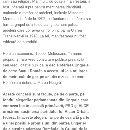
civil sau religios. Mai mult, cu ocazia manifestării, a
fost înfierată lupta pentru menținerea identității
naționale a românilor ardeleni, inclusiv Mișcarea
Memorandistă de la 1892, pe fundamentul căreia s-a
format grupul de intelectuali și oameni politici
ardeleni care vor avea un rol principal în Unirea
Transilvaniei la 1918. La fel, manifestarea nu fost
criticată de autorități.
Pe plan economic, Teodor Meleșcanu, în nume
propriu, și fără vreo consultare publică prealabilă
sau vreo licitație publică,
a decis oferirea Ungariei
de către Statul Român a accesului la 4 miliarde
de metri cub de gaz pe an
, din rezerva pe care
România o deține la Marea Neagră.
Aceste concesii sunt făcute, pe de o parte, pe
fondul alegerilor parlamentare din Ungaria care
vor avea loc în această primăvară, PSD și ALDE
urmărind susținerea partidului lui Victor Orbán,
Fidesz, la aceste alegeri, iar pe de cealaltă parte
a unei posibile promisiuni din partea Ungariei
de a susține aderarea României la Grupul de la