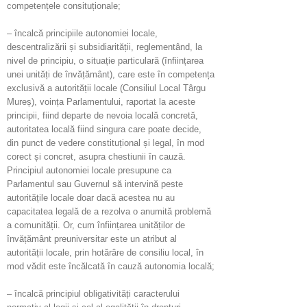
competențele consituționale;
– încalcă principiile autonomiei locale,
descentralizării și subsidiarității, reglementând, la
nivel de principiu, o situație particulară (înființarea
unei unități de învățământ), care este în competența
exclusivă a autorității locale (Consiliul Local Târgu
Mureș), voința Parlamentului, raportat la aceste
principii, fiind departe de nevoia locală concretă,
autoritatea locală fiind singura care poate decide,
din punct de vedere constituțional și legal, în mod
corect și concret, asupra chestiunii în cauză.
Principiul autonomiei locale presupune ca
Parlamentul sau Guvernul să intervină peste
autoritățile locale doar dacă acestea nu au
capacitatea legală de a rezolva o anumită problemă
a comunității. Or, cum înființarea unităților de
învățământ preuniversitar este un atribut al
autorității locale, prin hotărâre de consiliu local, în
mod vădit este încălcată în cauză autonomia locală;
– încalcă principiul obligativități caracterului