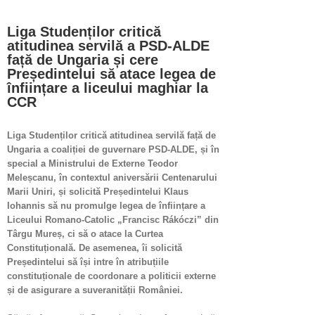
View
Larger
Liga Studenților critică
Image
atitudinea servilă a PSD-ALDE
față de Ungaria și cere
Președintelui să atace legea de
înființare a liceului maghiar la
CCR
Liga Studenților critică atitudinea servilă față de
Ungaria a coaliției de guvernare PSD-ALDE, și în
special a Ministrului de Externe Teodor
Meleșcanu, în contextul aniversării Centenarului
Marii Uniri, și solicită Președintelui Klaus
Iohannis să nu promulge legea de înființare a
Liceului Romano-Catolic „Francisc Rákóczi” din
Târgu Mureș, ci să o atace la Curtea
Constituțională. De asemenea, îi solicită
Președintelui să își intre în atribuțiile
constituționale de coordonare a politicii externe
și de asigurare a suveranității României.