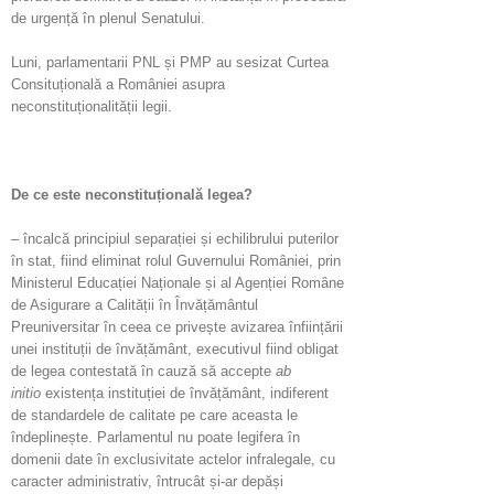
de urgență în plenul Senatului.
Luni, parlamentarii PNL și PMP au sesizat Curtea
Consituțională a României asupra
neconstituționalității legii.
De ce este neconstituțională legea?
– încalcă principiul separației și echilibrului puterilor
în stat, fiind eliminat rolul Guvernului României, prin
Ministerul Educației Naționale și al Agenției Române
de Asigurare a Calității în Învățământul
Preuniversitar în ceea ce privește avizarea înființării
unei instituții de învățământ, executivul fiind obligat
de legea contestată în cauză să accepte
ab
initio
existența instituției de învățământ, indiferent
de standardele de calitate pe care aceasta le
îndeplinește. Parlamentul nu poate legifera în
domenii date în exclusivitate actelor infralegale, cu
caracter administrativ, întrucât și-ar depăși