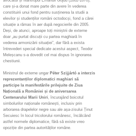
avocatul și filantropul Emanuil Gojdu (1802-1870),
care și-a donat mare parte din avere în vederea
constituirii unui fond pentru susținerea la studii a
elevilor și studenților români octodocși, fond a cărei
situație a rămas în aer după negocierile din 2005.
Deși, de atunci, aproape toți miniștrii de externe
doar „au purtat discuții cu partea maghiară în
vederea armonizării situației”, dar fără a exista
întrevederi special dedicate acestui aspect, Teodor
Meleșcanu s-a dovedit cel mai dispus în ignorarea
chestiunii.
Ministrul de externe ungar
Péter Szijjártó a interzis
reprezentanților diplomatici maghiari să
participe la manifestările prilejuite de Ziua
Națională a României și de aniversarea
Centenarului Marii Uniri
, încurajând boicotul
simbolurilor naționale românești, inclusiv prin
arborarea drapelelor negre sau ale așa-zisului Ținut
Secuiesc în locul tricolorului românesc, încălcând
astfel normele diplomatice, fără să existe vreo
opoziție din partea autorităților române.