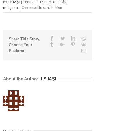
By
LS IAŞI
|
februarie 15th, 2018
|
Fără
pentru
categorie
|
Comentariile sunt închise
Liga
Studenților
critică
atitudinea
servilă
Facebook
Twitter
Linkedin
Reddit
Share This Story,
a
Tumblr
Google+
Pinterest
Vk
Choose Your
PSD-
Email
Platform!
ALDE
față
de
Ungaria
și
About the Author:
LS IAŞI
cere
Președintelui
să
atace
legea
de
înființare
a
liceului