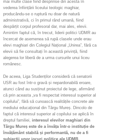
mai multe clase fiind desprinse din acesta în
vederea înființării liceului teologic maghiar,
producându-se o ruptură nu doar de natură
administrativă, ci în primul rând umană, fiind
despărțit corpul profesoral dar, mai ales, elevii.
Amintim faptul că, în trecut, liderii politici UDMR au
încercat de asemenea să rupă clasele unde erau
elevi maghiari din Colegiul Național „Unirea”, fără ca
elevii să fie consultați în această privință, fiind
alegerea lor liberă de a urma cursurile unui liceu
românesc.
De aceea, Liga Studenților consideră că senatorii
USR au fost într-o gravă și nepardonabilă eroare,
atunci când au susținut proiectul de lege, afirmând
că prin aceasta „va fi respectat interesul superior al
copilului”, fără să cunoască realitățile concrete ale
mediului educațional din Târgu Mureș. Dincolo de
faptul că interesul superior al copilului se aplică în
dreptul familiei,
interesul elevilor maghiari din
Târgu Mureș este de a învăța într-o instituție de
învățământ stabilă și performantă, nu de a fi
subiecții unor jocuri politice ale UDMR.