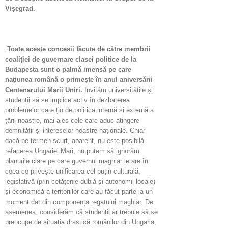
Vișegrad.
„
Toate aceste concesii făcute de către membrii
coaliției de guvernare clasei politice de la
Budapesta sunt o palmă imensă pe care
națiunea română o primește în anul aniversării
Centenarului Marii Uniri.
Invităm universitățile și
studenții să se implice activ în dezbaterea
problemelor care țin de politica internă și externă a
țării noastre, mai ales cele care aduc atingere
demnității și intereselor noastre naționale. Chiar
dacă pe termen scurt, aparent, nu este posibilă
refacerea Ungariei Mari, nu putem să ignorăm
planurile clare pe care guvernul maghiar le are în
ceea ce privește unificarea cel puțin culturală,
legislativă (prin cetățenie dublă și autonomii locale)
și economică a teritoriilor care au făcut parte la un
moment dat din componența regatului maghiar. De
asemenea, considerăm că studenții ar trebuie să se
preocupe de situația drastică românilor din Ungaria,