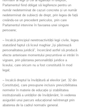
normativ al legii și cel al egalității în drepturi,
Parlamentul fiind obligat să legifereze pentru un
număr nedeterminat de cazuri concrete și un număr
nedeterminat de subiecți de drept, prin legea de față
creându-se un precedent periculos, prin care
Parlamentul intervine în favoarea unei singure
persoane;
– încalcă principiul neretroactivității legii civile, legea
statutând faptul că liceul maghiar „își păstrează
personalitatea juridică”, încercând astfel să producă
efecte anterioare momentului prezumtivei ei intrări în
vigoare, prin păstarea personalității juridice a
liceului, care oricum nu a fost constituită în mod
legal;
– încalcă dreptul la învățătură al elevilor (art. 32 din
Constituție), care presupune inclusiv previzibilitatea
normelor în materie de educație și stabilitatea
instituțională a unităților de învățământ, în vederea
asigurării unui parcurs educațional neîntrerupt prin
abaterea de la cadrul normativ general.