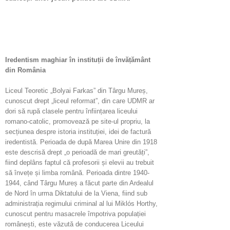
Iredentism maghiar în instituții de învățământ
din România
Liceul Teoretic „Bolyai Farkas” din Târgu Mureș,
cunoscut drept „liceul reformat”, din care UDMR ar
dori să rupă clasele pentru înființarea liceului
romano-catolic, promovează pe site-ul propriu, la
secțiunea despre istoria instituției, idei de factură
iredentistă. Perioada de după Marea Unire din 1918
este descrisă drept „o perioadă de mari greutăți”,
fiind deplâns faptul că profesorii și elevii au trebuit
să învețe și limba română. Perioada dintre 1940-
1944, când Târgu Mureș a făcut parte din Ardealul
de Nord în urma Diktatului de la Viena, fiind sub
administrația regimului criminal al lui Miklós Horthy,
cunoscut pentru masacrele împotriva populației
românești, este văzută de conducerea Liceului