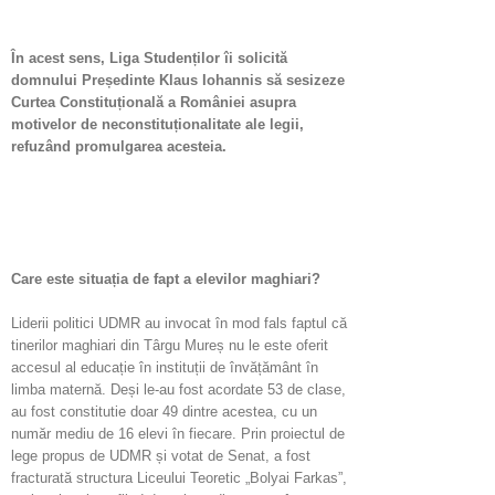
În acest sens, Liga Studenților îi solicită
domnului Președinte Klaus Iohannis să sesizeze
Curtea Constituțională a României asupra
motivelor de neconstituționalitate ale legii,
refuzând promulgarea acesteia.
Care este situația de fapt a elevilor maghiari?
Liderii politici UDMR au invocat în mod fals faptul că
tinerilor maghiari din Târgu Mureș nu le este oferit
accesul al educație în instituții de învățământ în
limba maternă. Deși le-au fost acordate 53 de clase,
au fost constitutie doar 49 dintre acestea, cu un
număr mediu de 16 elevi în fiecare. Prin proiectul de
lege propus de UDMR și votat de Senat, a fost
fracturată structura Liceului Teoretic „Bolyai Farkas”,