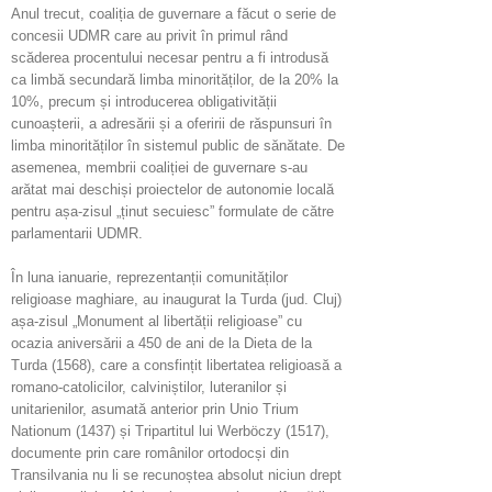
Anul trecut, coaliția de guvernare a făcut o serie de
concesii UDMR care au privit în primul rând
scăderea procentului necesar pentru a fi introdusă
ca limbă secundară limba minorităților, de la 20% la
10%, precum și introducerea obligativității
cunoașterii, a adresării și a oferirii de răspunsuri în
limba minorităților în sistemul public de sănătate. De
asemenea, membrii coaliției de guvernare s-au
arătat mai deschiși proiectelor de autonomie locală
pentru așa-zisul „ținut secuiesc” formulate de către
parlamentarii UDMR.
În luna ianuarie, reprezentanții comunităților
religioase maghiare, au inaugurat la Turda (jud. Cluj)
așa-zisul „Monument al libertății religioase” cu
ocazia aniversării a 450 de ani de la Dieta de la
Turda (1568), care a consfințit libertatea religioasă a
romano-catolicilor, calviniștilor, luteranilor și
unitarienilor, asumată anterior prin Unio Trium
Nationum (1437) și Tripartitul lui Werböczy (1517),
documente prin care românilor ortodocși din
Transilvania nu li se recunoștea absolut niciun drept