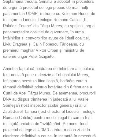
Săptămâna trecută, Senatul a adoptat în procedură
de urgență proiectul de lege propus de mai mulți
parlamentari UDMR, în frunte cu Kelemen Hunor, de
înființare a Liceului Teologic Romano-Catolic „II.
Rákóczi Ferenc” din Târgu Mureș, cu sprijinul larg al
parlamentarilor coaliției de guvernare, în urma
întâlnirilor și convorbirilor avute de liderii coaliției,
Liviu Dragnea și Călin Popescu Tăriceanu, cu
premierul maghiar Viktor Orbán și ministrul de
externe ungar Péter Szijjártó.
Amintim faptul că hotărârea de înființare a liceului a
fost anulată printr-o decizie a Tribunalului Mureș,
înființarea acestuia fiind ilegală, hotărâre care a
rămasă definitivă printr-o hotărâre din 6 februarie a
Curții de Apel Târgu Mureș. De asemenea, procurorii
DNA au dispus trimiterea în judecată a lui Vasile
Someşan (fost inspector școlar general) și a lui
Zsolt-Josef Tamasi (fost director al Liceului Teologic
Romano-Catolic) pentru modul ilegal în care a fost
înființată unitatea de învățământ. Pe acest fond,
proiectul de lege al UDMR a intrat a doua zi de la
pierderea definitivă a cauzei în instanță în procedură