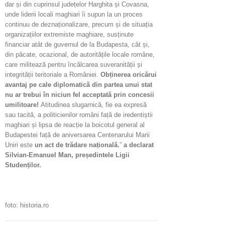
dar și din cuprinsul județelor Harghita și Covasna,
unde liderii locali maghiari îi supun la un proces
continuu de deznaționalizare, precum și de situația
organizațiilor extremiste maghiare, susținute
financiar atât de guvernul de la Budapesta, cât și,
din păcate, ocazional, de autoritățile locale române,
care militează pentru încălcarea suveranității și
integrității teritoriale a României.
Obținerea oricărui
avantaj pe cale diplomatică din partea unui stat
nu ar trebui în niciun fel acceptată prin concesii
umilitoare!
Atitudinea slugarnică, fie ea expresă
sau tacită, a politicienilor români față de iredentiștii
maghiari și lipsa de reacție la boicotul general al
Budapestei față de aniversarea Centenarului Marii
Uniri este
un act de trădare națională.
”
a declarat
Silvian-Emanuel Man, președintele Ligii
Studenților.
foto: historia.ro