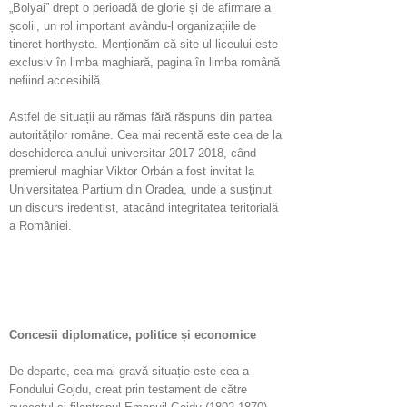
„Bolyai” drept o perioadă de glorie și de afirmare a
școlii, un rol important avându-l organizațiile de
tineret horthyste. Menționăm că site-ul liceului este
exclusiv în limba maghiară, pagina în limba română
nefiind accesibilă.
Astfel de situații au rămas fără răspuns din partea
autorităților române. Cea mai recentă este cea de la
deschiderea anului universitar 2017-2018, când
premierul maghiar Viktor Orbán a fost invitat la
Universitatea Partium din Oradea, unde a susținut
un discurs iredentist, atacând integritatea teritorială
a României.
Concesii diplomatice, politice și economice
De departe, cea mai gravă situație este cea a
Fondului Gojdu, creat prin testament de către