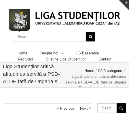
Home
Despre noi
LS Basarabia
Recrutări
Susţine Liga Studenților
Contact
Liga Studenților critică
Home
/
Fără categorie
/
atitudinea servilă a PSD-
Liga Studenților critică atitudinea
ALDE față de Ungaria și
servilă a PSD-ALDE față de Ungaria
și cere Președintelui să atace legea
cere Președintelui să
de înființare a liceului maghiar la
atace legea de înființare a
CCR
liceului maghiar la CCR
Previous
Next