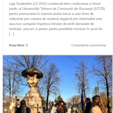
Polit
Liga Studenților (LS IAȘI) condamnă ferm conducerea și biroul
juridic al Universității Tehnice de Construcții din București (UTCB)
pentru promovarea în toamna anului trecut a unei firme de
videochat prin crearea de reclamă negativă prin intermediul unei
așa-zise campanii împotriva firmelor de profil demarate de
instituție, precum și pentru pentru posibilele imixtiuni în actul de
[...]
pent
Read More
Comentariile sunt închise
Liga
Stude
con
cond
Unive
de
Const
pent
prom
unei
firme
de
vide