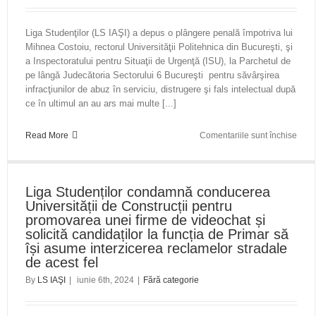
Liga Studenţilor (LS IAŞI) a depus o plângere penală împotriva lui
Mihnea Costoiu, rectorul Universităţii Politehnica din Bucureşti, şi
a Inspectoratului pentru Situaţii de Urgenţă (ISU), la Parchetul de
pe lângă Judecătoria Sectorului 6 Bucureşti pentru săvârşirea
infracţiunilor de abuz în serviciu, distrugere şi fals intelectual după
ce în ultimul an au ars mai multe [...]
pent
Read More
Comentariile sunt închise
Plân
pena
împot
Liga Studenților condamnă conducerea
lui
Universității de Construcții pentru
Mihn
promovarea unei firme de videochat și
Cost
solicită candidaților la funcția de Primar să
după
își asume interzicerea reclamelor stradale
incen
de acest fel
din
cămi
By
LS IAŞI
|
iunie 6th, 2024
|
Fără categorie
de
la