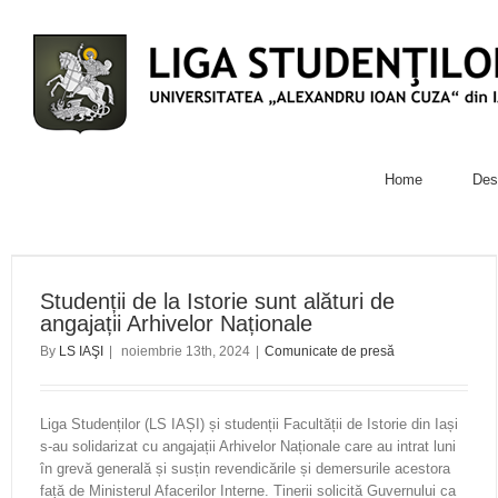
Home
Des
Studenții de la Istorie sunt alături de
angajații Arhivelor Naționale
By
LS IAŞI
|
noiembrie 13th, 2024
|
Comunicate de presă
Liga Studenților (LS IAȘI) și studenții Facultății de Istorie din Iași
s-au solidarizat cu angajații Arhivelor Naționale care au intrat luni
în grevă generală și susțin revendicările și demersurile acestora
față de Ministerul Afacerilor Interne. Tinerii solicită Guvernului ca