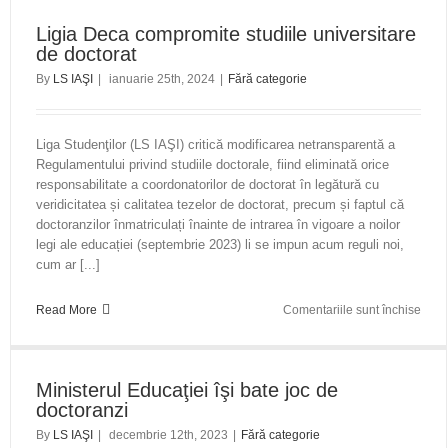
cere
Ligia Deca compromite studiile universitare
Unive
de doctorat
„Cuz
orga
By
LS IAŞI
|
ianuarie 25th, 2024
|
Fără categorie
unei
dezb
publ
Liga Studenţilor (LS IAŞI) critică modificarea netransparentă a
între
Regulamentului privind studiile doctorale, fiind eliminată orice
cei
responsabilitate a coordonatorilor de doctorat în legătură cu
doi
veridicitatea și calitatea tezelor de doctorat, precum și faptul că
candi
doctoranzilor înmatriculați înainte de intrarea în vigoare a noilor
la
legi ale educației (septembrie 2023) li se impun acum reguli noi,
funcț
cum ar [...]
de
recto
pent
Read More
Comentariile sunt închise
și
Ligia
face
Dec
apel
comp
la
Ministerul Educaţiei îşi bate joc de
studi
coal
doctoranzi
unive
opozi
de
împot
By
LS IAŞI
|
decembrie 12th, 2023
|
Fără categorie