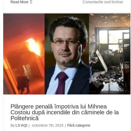
pent
Read More
Comentariile sunt închise
Liga
Stude
din
Basa
înde
tineri
să
vote
împot
lui
Alex
Stoi
votă
împot
fraud
și
a
Plângere penală împotriva lui Mihnea
influ
Costoiu după incendiile din căminele de la
Rusie
Politehnică
By
LS IAŞI
|
octombrie 7th, 2024
|
Fără categorie