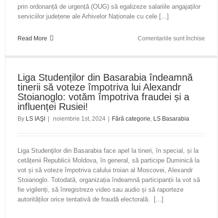
prin ordonanță de urgență (OUG) să egalizeze salariile angajaților
serviciilor județene ale Arhivelor Naționale cu cele [...]
pent
Read More
Comentariile sunt închise
Stude
de
la
Liga Studenților din Basarabia îndeamnă
Istor
tinerii să voteze împotriva lui Alexandr
sunt
Stoianoglo: votăm împotriva fraudei și a
alătu
influenței Rusiei!
de
angaj
By
LS IAŞI
|
noiembrie 1st, 2024
|
Fără categorie
,
LS Basarabia
Arhiv
Nați
Liga Studenţilor din Basarabia face apel la tineri, în special, și la
cetățenii Republicii Moldova, în general, să participe Duminică la
vot și să voteze împotriva calului troian al Moscovei, Alexandr
Stoianoglo. Totodată, organizația îndeamnă participanții la vot să
fie vigilenți, să înregistreze video sau audio și să raporteze
autorităților orice tentativă de fraudă electorală. [...]