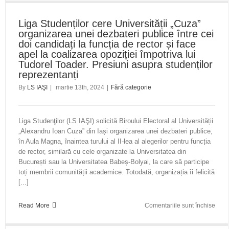
Sfatu
Țării,
Liga Studenților cere Universității „Cuza”
omag
organizarea unei dezbateri publice între cei
de
doi candidați la funcția de rector și face
stude
apel la coalizarea opoziției împotriva lui
„Jum
Tudorel Toader. Presiuni asupra studenților
nu
reprezentanți
au
morm
By
LS IAŞI
|
martie 13th, 2024
|
Fără categorie
cuno
Apel
către
Liga Studenţilor (LS IAŞI) solicită Biroului Electoral al Universității
moște
„Alexandru Ioan Cuza” din Iași organizarea unei dezbateri publice,
în Aula Magna, înaintea turului al II-lea al alegerilor pentru funcția
de rector, similară cu cele organizate la Universitatea din
București sau la Universitatea Babeș-Bolyai, la care să participe
toți membrii comunității academice. Totodată, organizația îi felicită
[...]
pent
Read More
Comentariile sunt închise
Liga
Stude