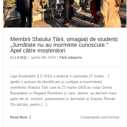
și
solic
candi
la
funcț
de
Prim
Membrii Sfatului Țării, omagiați de studenți:
să
„Jumătate nu au morminte cunoscute.”
își
Apel către moștenitori
asu
By
LS IAŞI
|
aprilie 9th, 2024
|
Fără categorie
inter
recl
strad
Liga Studenților (LS IAȘI) a realizat în perioada 27 martie - 7
de
aprilie o acțiune de identificare și curățare a mormintelor
aces
membrilor Sfatului Țării care la 27 martie 1918 au votat Unirea
fel
Basarabiei cu Regatul României și care, ulterior, au devenit mare
parte din ei, miniștri, parlamentari și demnitari ai Statului Român.
Din păcate, pentru [...]
pent
Read More
Comentariile sunt închise
Memb