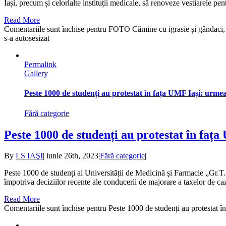
Iași, precum și celorlalte instituții medicale, să renoveze vestiarele pe
Read More
Comentariile sunt închise
pentru FOTO Cămine cu igrasie și gândaci, ves
s-a autosesizat
Permalink
Gallery
Peste 1000 de studenți au protestat în fața UMF Iași: urme
Fără categorie
Peste 1000 de studenți au protestat în faț
By
LS IAŞI
|
iunie 26th, 2023
|
Fără categorie
|
Peste 1000 de studenți ai Universității de Medicină și Farmacie „Gr.T. 
împotriva deciziilor recente ale conducerii de majorare a taxelor de caza
Read More
Comentariile sunt închise
pentru Peste 1000 de studenți au protestat î