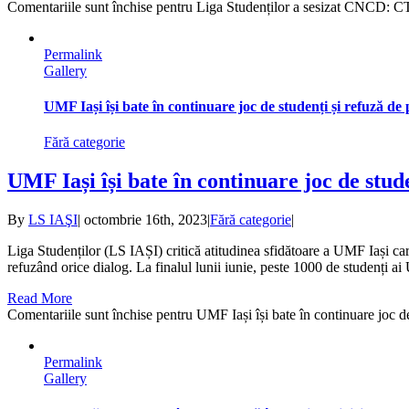
Comentariile sunt închise
pentru Liga Studenților a sesizat CNCD: CTP 
Permalink
Gallery
UMF Iași își bate în continuare joc de studenți și refuză de p
Fără categorie
UMF Iași își bate în continuare joc de stude
By
LS IAŞI
|
octombrie 16th, 2023
|
Fără categorie
|
Liga Studenților (LS IAȘI) critică atitudinea sfidătoare a UMF Iași care 
refuzând orice dialog. La finalul lunii iunie, peste 1000 de studenți ai
Read More
Comentariile sunt închise
pentru UMF Iași își bate în continuare joc de 
Permalink
Gallery