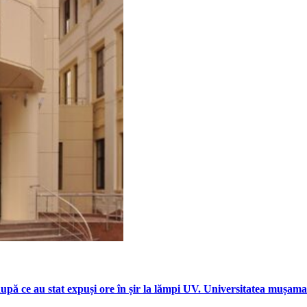
ă ce au stat expuși ore în șir la lămpi UV. Universitatea mușamali