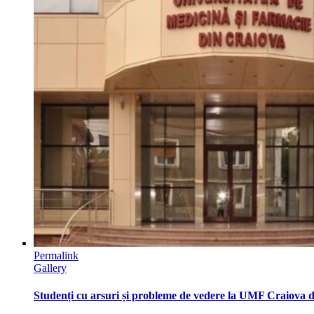
Permalink
Gallery
Studenți cu arsuri și probleme de vedere la UMF Craiova dup