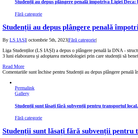
Studenții au depus plângere penală împotriva Ligiei Deca: 
Fără categorie
Studenții au depus plângere penală împotri
By
LS IAŞI
|
octombrie 5th, 2023
|
Fără categorie
|
Liga Studenților (LS IAȘI) a depus o plângere penală la DNA - structur
3 luni elaborarea și adoptarea metodologiei prin care studenții să bene
Read More
Comentariile sunt închise
pentru Studenții au depus plângere penală îm
Permalink
Gallery
Studenții sunt lăsați fără subvenții pentru transportul local.
Fără categorie
Studenții sunt lăsați fără subvenții pentru 