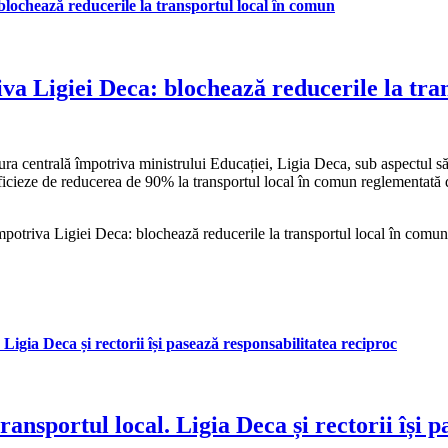
blochează reducerile la transportul local în comun
va Ligiei Deca: blochează reducerile la tra
a centrală împotriva ministrului Educației, Ligia Deca, sub aspectul săvâ
ficieze de reducerea de 90% la transportul local în comun reglementată d
potriva Ligiei Deca: blochează reducerile la transportul local în comun
 Ligia Deca și rectorii își pasează responsabilitatea reciproc
transportul local. Ligia Deca și rectorii își 