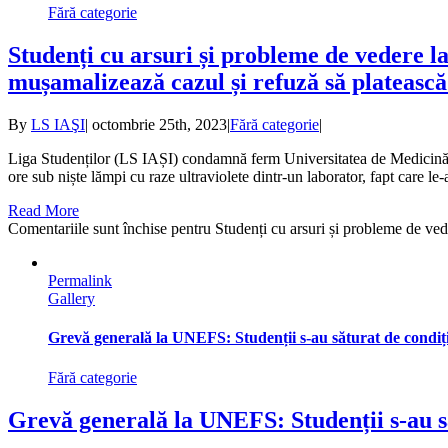
Fără categorie
Studenți cu arsuri și probleme de vedere l
mușamalizează cazul și refuză să plateasc
By
LS IAŞI
|
octombrie 25th, 2023
|
Fără categorie
|
Liga Studenților (LS IAȘI) condamnă ferm Universitatea de Medicină ș
ore sub niște lămpi cu raze ultraviolete dintr-un laborator, fapt care l
Read More
Comentariile sunt închise
pentru Studenți cu arsuri și probleme de ved
Permalink
Gallery
Grevă generală la UNEFS: Studenții s-au săturat de condiții
Fără categorie
Grevă generală la UNEFS: Studenții s-au să