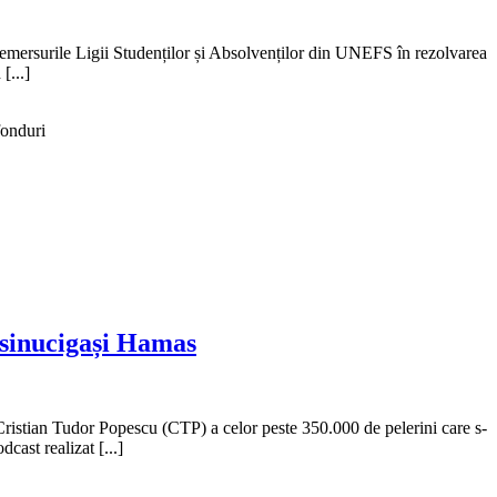
demersurile Ligii Studenților și Absolvenților din UNEFS în rezolvarea
[...]
fonduri
i sinucigași Hamas
Cristian Tudor Popescu (CTP) a celor peste 350.000 de pelerini care s-
cast realizat [...]