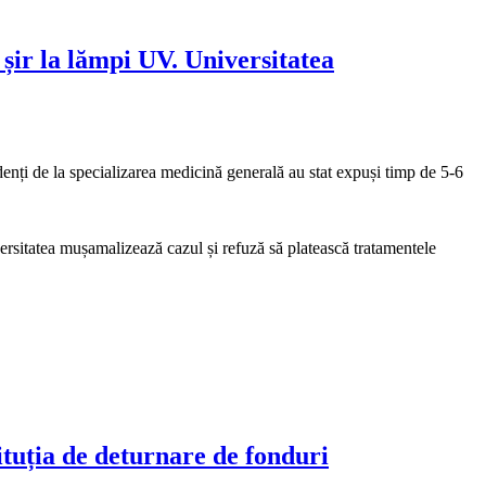
șir la lămpi UV. Universitatea
ți de la specializarea medicină generală au stat expuși timp de 5-6
rsitatea mușamalizează cazul și refuză să platească tratamentele
ituția de deturnare de fonduri