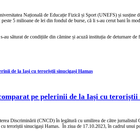
Universitatea Națională de Educație Fizică și Sport (UNEFS) și susține 
 peste 5 milioane de lei din fondul de burse, că li s-au cerut bani în mod 
au săturat de condițiile din cămine și acuză instituția de deturnare de 
nii de la Iași cu teroriștii sinucigași Hamas
omparat pe pelerinii de la Iași cu teroriști
erea Discriminării (CNCD) în legătură cu umilirea de către jurnalistul 
 cu teroriștii sinucigași Hamas. În ziua de 17.10.2023, în cadrul unui pod