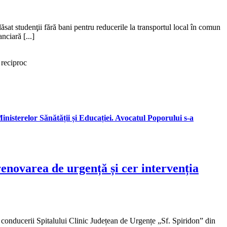
at studenţii fără bani pentru reducerile la transportul local în comun
nciară [...]
 reciproc
inisterelor Sănătății și Educației. Avocatul Poporului s-a
renovarea de urgență și cer intervenția
 conducerii Spitalului Clinic Județean de Urgențe „Sf. Spiridon” din