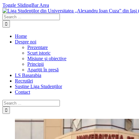
Toggle SlidingBar Area
Home
Despre noi
Prezentare
Scurt istoric
Misiune şi obiective
Principii
Apariţii în presă
LS Basarabia
Recrutări
Susţine Liga Studenților
Contact