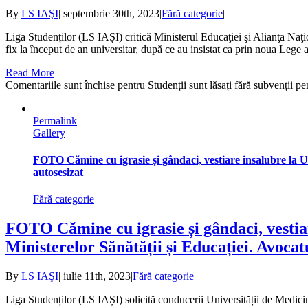
By
LS IAŞI
|
septembrie 30th, 2023
|
Fără categorie
|
Liga Studenților (LS IAȘI) critică Ministerul Educaţiei şi Alianţa Naţ
fix la început de an universitar, după ce au insistat ca prin noua Lege a 
Read More
Comentariile sunt închise
pentru Studenții sunt lăsați fără subvenții pen
Permalink
Gallery
FOTO Cămine cu igrasie și gândaci, vestiare insalubre la UMF
autosesizat
Fără categorie
FOTO Cămine cu igrasie și gândaci, vestiar
Ministerelor Sănătății și Educației. Avocat
By
LS IAŞI
|
iulie 11th, 2023
|
Fără categorie
|
Liga Studenților (LS IAȘI) solicită conducerii Universității de Medici