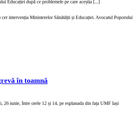
rului Educației după ce problemele pe care aceștia [...]
cer intervenția Ministerelor Sănătății și Educației. Avocatul Poporului
 grevă în toamnă
i, 26 iunie, între orele 12 și 14, pe esplanada din fața UMF Iași