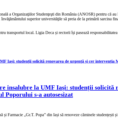
ională a Organizaţiilor Studenţeşti din România (ANOSR) pentru că au lăs
învăţământului superior universităţile să preia de la primării sarcina fina
tru transportul local. Ligia Deca și rectorii își pasează responsabilitatea
 Iași: studenții solicită renovarea de urgență și cer intervenția M
e insalubre la UMF Iași: studenții solicită 
ul Poporului s-a autosesizat
nă și Farmacie „Gr.T. Popa” din Iași să renoveze căminele studențești și