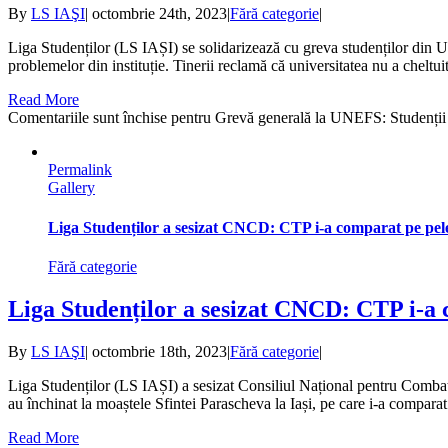
By
LS IAŞI
|
octombrie 24th, 2023
|
Fără categorie
|
Liga Studenților (LS IAȘI) se solidarizează cu greva studenților din 
problemelor din instituție. Tinerii reclamă că universitatea nu a cheltuit
Read More
Comentariile sunt închise
pentru Grevă generală la UNEFS: Studenții s-
Permalink
Gallery
Liga Studenților a sesizat CNCD: CTP i-a comparat pe peleri
Fără categorie
Liga Studenților a sesizat CNCD: CTP i-a c
By
LS IAŞI
|
octombrie 18th, 2023
|
Fără categorie
|
Liga Studenților (LS IAȘI) a sesizat Consiliul Național pentru Combat
au închinat la moaștele Sfintei Parascheva la Iași, pe care i-a comparat
Read More