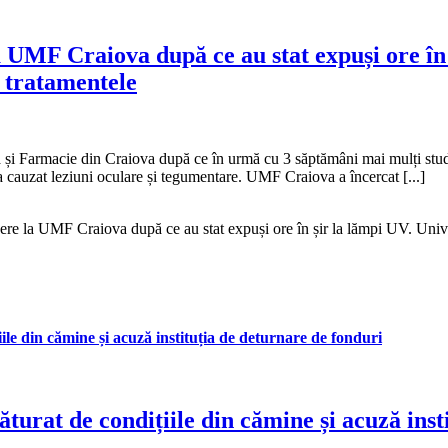
a UMF Craiova după ce au stat expuși ore în 
ă tratamentele
i Farmacie din Craiova după ce în urmă cu 3 săptămâni mai mulți studen
e-a cauzat leziuni oculare și tegumentare. UMF Craiova a încercat [...]
ere la UMF Craiova după ce au stat expuși ore în șir la lămpi UV. Unive
le din cămine și acuză instituția de deturnare de fonduri
turat de condițiile din cămine și acuză inst