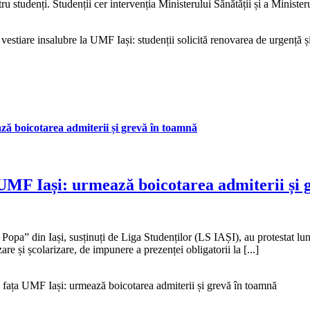
ntru studenți. Studenții cer intervenția Ministerului Sănătății și a Ministe
tiare insalubre la UMF Iași: studenții solicită renovarea de urgență și 
ază boicotarea admiterii și grevă în toamnă
a UMF Iași: urmează boicotarea admiterii și
Popa” din Iași, susținuți de Liga Studenților (LS IAȘI), au protestat lun
re și școlarizare, de impunere a prezenței obligatorii la [...]
n fața UMF Iași: urmează boicotarea admiterii și grevă în toamnă