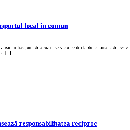
nsportul local în comun
rșirii infracțiunii de abuz în serviciu pentru faptul că amână de peste
e [...]
pasează responsabilitatea reciproc