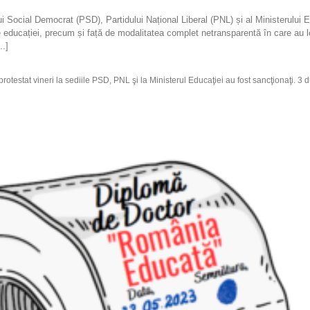
lui Social Democrat (PSD), Partidului Național Liberal (PNL) și al Ministerului 
le educației, precum și față de modalitatea complet netransparentă în care au 
..]
rotestat vineri la sediile PSD, PNL şi la Ministerul Educaţiei au fost sancţionaţi. 3