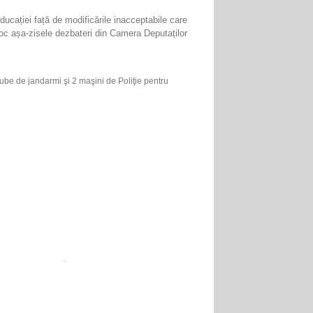
Educației față de modificările inacceptabile care
loc așa-zisele dezbateri din Camera Deputaților
 dube de jandarmi şi 2 maşini de Poliţie pentru