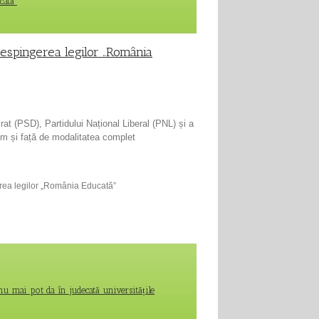
cată”
 respingerea legilor „România
at (PSD), Partidului Național Liberal (PNL) și a
cum și față de modalitatea complet
gerea legilor „România Educată”
 nu mai pot da în judecată universitățile