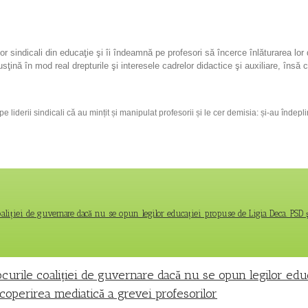
ilor sindicali din educaţie şi îi îndeamnă pe profesori să încerce înlăturarea lo
usţină în mod real drepturile şi interesele cadrelor didactice şi auxiliare, însă
pe liderii sindicali că au mințit și manipulat profesorii și le cer demisia: și-au înd
coaliției de guvernare dacă nu se opun legilor educației propuse de Ligia Deca. PSD 
jocurile coaliției de guvernare dacă nu se opun legilor edu
acoperirea mediatică a grevei profesorilor