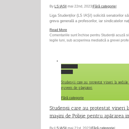
By
LS IAŞI
|
mai 22nd, 2023
|
Fără categorie
|
Liga Studenților (LS IAȘI) solicită senatorilor 
greva generală a profesorilor, iar sindicatelor naț
Read More
Comentariile sunt închise
pentru Studenții acuză si
legile luni, sub acoperirea mediatică a grevei profe
Permalink
Gallery
Studenții care au protestat vineri la sediil
guvern de plagiatori
Fără categorie
Studenții care au protestat vineri l
maşini de Poliţie pentru apărarea i
By
LS IAŞI
|
mai 21st, 2023
|
Fără categorie
|