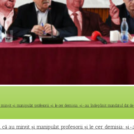
au mințit și manipulat profesorii și le cer demisia: și-au îndeplinit mandatul dat d
li că au mințit și manipulat profesorii și le cer demisia: ș