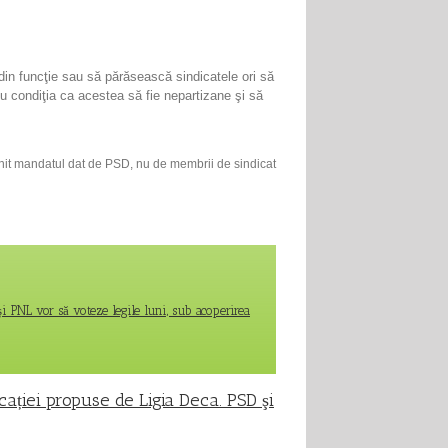
r din funcţie sau să părăsească sindicatele ori să
 cu condiţia ca acestea să fie nepartizane şi să
eplinit mandatul dat de PSD, nu de membrii de sindicat
şi PNL vor să voteze legile luni, sub acoperirea
cației propuse de Ligia Deca. PSD şi