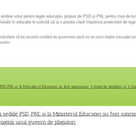
să amâne votul pentru legile educaţiei, propus de PSD şi PNL pentru ziua de luni
ionale în educație le solicită să ia o poziție clară împotriva proiectelor de lege 
ndicatele că fac jocurile coaliției de guvernare dacă nu se opun legilor educației
sorilor
e PSD, PNL şi la Ministerul Educaţiei au fost sancţionaţi. 3 dube de jandarmi şi 2 
a sediile PSD, PNL şi la Ministerul Educaţiei au fost sancţi
maginii unui guvern de plagiatori