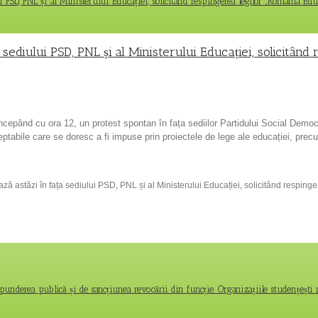
i PSD, PNL și al Ministerului Educației, solicitând respingerea legilor „România Edu
 sediului PSD, PNL și al Ministerului Educației, solicitând
ncepând cu ora 12, un protest spontan în fața sediilor Partidului Social Democr
ceptabile care se doresc a fi impuse prin proiectele de lege ale educației, pre
ază astăzi în fața sediului PSD, PNL și al Ministerului Educației, solicitând respin
spunderea publică și de sancțiunea revocării din funcție. Organizațiile studențești