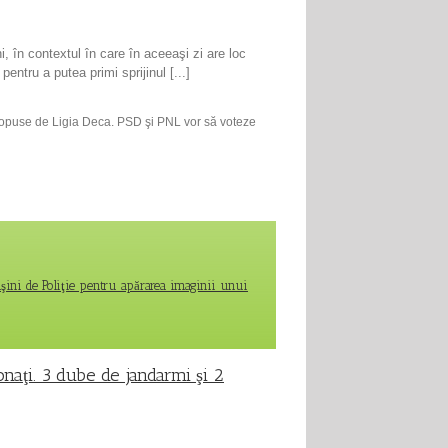
, în contextul în care în aceeaşi zi are loc
pentru a putea primi sprijinul [...]
 propuse de Ligia Deca. PSD şi PNL vor să voteze
maşini de Poliţie pentru apărarea imaginii unui
onaţi. 3 dube de jandarmi şi 2