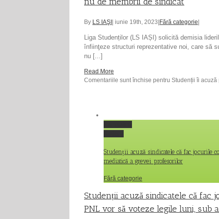
nu de membrii de sindicat
By
LS IAŞI
|
iunie 19th, 2023
|
Fără categorie
|
Liga Studenților (LS IAȘI) solicită demisia lider
înfiinţeze structuri reprezentative noi, care să s
nu [...]
Read More
Comentariile sunt închise
pentru Studenții îi acuză 
Permalink
Gallery
Studenții acuză sindicatele că fac jocurile 
mediatică a grevei profesorilor
Fără categorie
Studenții acuză sindicatele că fac 
PNL vor să voteze legile luni, sub 