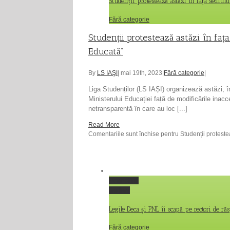
Studenții protestează astăzi în fața sediulu
Fără categorie
Studenții protestează astăzi în fața
Educată”
By
LS IAŞI
|
mai 19th, 2023
|
Fără categorie
|
Liga Studenților (LS IAȘI) organizează astăzi, î
Ministerului Educației față de modificările inac
netransparentă în care au loc [...]
Read More
Comentariile sunt închise
pentru Studenții proteste
Permalink
Gallery
Legile Deca și PNL îi scapă pe rectori de ră
Fără categorie