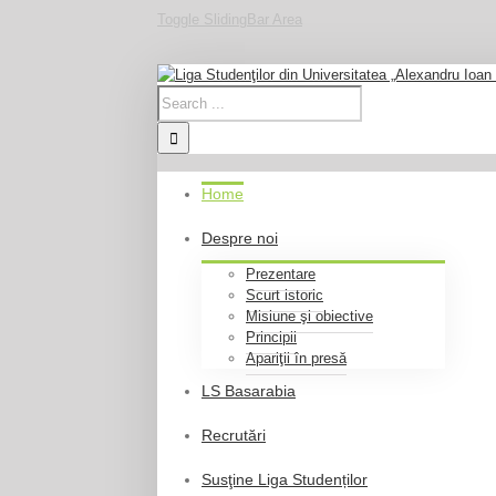
Toggle SlidingBar Area
Home
Despre noi
Prezentare
Scurt istoric
Misiune şi obiective
Principii
Apariţii în presă
LS Basarabia
Recrutări
Susţine Liga Studenților