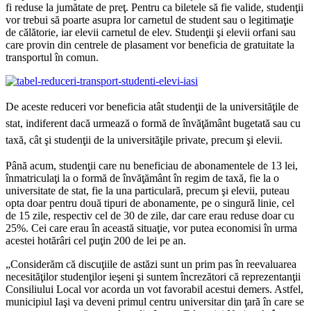
fi reduse la jumătate de preţ. Pentru ca biletele să fie valide, studenţii
vor trebui să poarte asupra lor carnetul de student sau o legitimaţie
de călătorie, iar elevii carnetul de elev. Studenţii şi elevii orfani sau
care provin din centrele de plasament vor beneficia de gratuitate la
transportul în comun.
De aceste reduceri vor beneficia atât studenţii de la universităţile de
stat, indiferent dacă urmează o formă de învăţământ bugetată sau cu
taxă, cât şi studenţii de la universităţile private, precum şi elevii.
Până acum, studenţii care nu beneficiau de abonamentele de 13 lei,
înmatriculaţi la o formă de învăţământ în regim de taxă, fie la o
universitate de stat, fie la una particulară, precum şi elevii, puteau
opta doar pentru două tipuri de abonamente, pe o singură linie, cel
de 15 zile, respectiv cel de 30 de zile, dar care erau reduse doar cu
25%. Cei care erau în această situaţie, vor putea economisi în urma
acestei hotărâri cel puţin 200 de lei pe an.
„Considerăm că discuţiile de astăzi sunt un prim pas în reevaluarea
necesităţilor studenţilor ieşeni şi suntem încrezători că reprezentanţii
Consiliului Local vor acorda un vot favorabil acestui demers. Astfel,
municipiul Iaşi va deveni primul centru universitar din ţară în care se