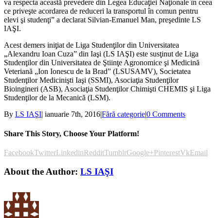
va respecta această prevedere din Legea Educaţiei Naţionale în ceea
ce priveşte acordarea de reduceri la transportul în comun pentru
elevi şi studenţi” a declarat Silvian-Emanuel Man, preşedinte LS
IAŞI.
Acest demers iniţiat de Liga Studenţilor din Universitatea
„Alexandru Ioan Cuza” din Iaşi (LS IAŞI) este susţinut de Liga
Studenţilor din Universitatea de Ştiinţe Agronomice şi Medicină
Veteriană „Ion Ionescu de la Brad” (LSUSAMV), Societatea
Studenţilor Medicinişti Iaşi (SSMI), Asociaţia Studenţilor
Bioingineri (ASB), Asociaţia Studenţilor Chimişti CHEMIS şi Liga
Studenţilor de la Mecanică (LSM).
By
LS IAŞI
|
ianuarie 7th, 2016
|
Fără categorie
|
0 Comments
Share This Story, Choose Your Platform!
Facebook
Twitter
Linkedin
Reddit
Tumblr
Google+
Pinterest
Vk
Email
About the Author:
LS IAŞI