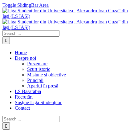
Toggle SlidingBar Area
Home
Despre noi
Prezentare
Scurt istoric
Misiune şi obiective
Principii
Apariţii în presă
LS Basarabia
Recrutări
Susţine Liga Studenților
Contact