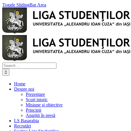
Toggle SlidingBar Area
Home
Despre noi
Prezentare
Scurt istoric
Misiune şi obiective
Principii
Apariţii în presă
LS Basarabia
Recrutări