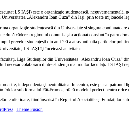
scurtat LS IAŞI) este o organizaţie studenţească, neguvernamentală, non
 din Universitatea „Alexandru Ioan Cuza” din Iaşi, prin toate mijloacele l
ima organizaţie studenţească din Universitate şi singura continuatoare 
ieşene după căderea regimului comunist şi a acţionat constant în patru dome
mpul grevelor studenţeşti din anii ’90 a atras antipatia partidelor politic
 Universitate, LS IAŞI îşi încetează activitatea.
e facultăţi, Liga Studenţilor din Universitatea „Alexandru Ioan Cuza” din
rul necesar colaborării dintre studenţii mai multor facultăţi. LS IAŞI rep
oastre, independenţa şi neutralitatea. În centru, este plasat patronul l
 în folclor sub forma lui Făt-Frumos, oferă modelul perfect pentru orice 
ările ulterioare, fiind înscrisă în Registrul Asociaţiile şi Fundaţiilor 
rdPress
|
Theme Fusion