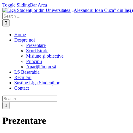
Toggle SlidingBar Area
Home
Despre noi
Prezentare
Scurt istoric
Misiune şi obiective
Principii
Apariţii în presă
LS Basarabia
Recrutări
Susţine Liga Studenților
Contact
Prezentare