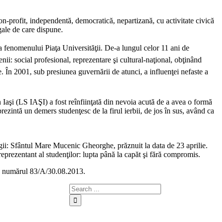
-profit, independentă, democratică, nepartizană, cu activitate civică
egale de care dispune.
a fenomenului Piaţa Universităţii. De-a lungul celor 11 ani de
nii: social profesional, reprezentare şi cultural-naţional, obţinând
e. În 2001, sub presiunea guvernării de atunci, a influenţei nefaste a
 Iaşi (LS IAŞI) a fost reînfiinţată din nevoia acută de a avea o formă
rezintă un demers studenţesc de la firul ierbii, de jos în sus, având ca
igii: Sfântul Mare Mucenic Gheorghe, prăznuit la data de 23 aprilie.
reprezentant al studenţilor: lupta până la capăt şi fără compromis.
sub numărul 83/A/30.08.2013.