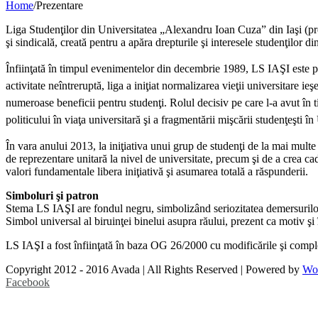
Home
/
Prezentare
Liga Studenţilor din Universitatea „Alexandru Ioan Cuza” din Iaşi (pre
şi sindicală, creată pentru a apăra drepturile şi interesele studenţilor
Înfiinţată în timpul evenimentelor din decembrie 1989, LS IAŞI este pr
activitate neîntreruptă, liga a iniţiat normalizarea vieţii universitare 
numeroase beneficii pentru studenţi. Rolul decisiv pe care l-a avut în ti
politicului în viaţa universitară şi a fragmentării mişcării studenţeşti în
În vara anului 2013, la iniţiativa unui grup de studenţi de la mai mult
de reprezentare unitară la nivel de universitate, precum şi de a crea cad
valori fundamentale libera iniţiativă şi asumarea totală a răspunderii.
Simboluri şi patron
Stema LS IAŞI are fondul negru, simbolizând seriozitatea demersurilor n
Simbol universal al biruinţei binelui asupra răului, prezent ca motiv şi
LS IAŞI a fost înfiinţată în baza OG 26/2000 cu modificările şi complet
Copyright 2012 - 2016 Avada | All Rights Reserved | Powered by
Wo
Facebook