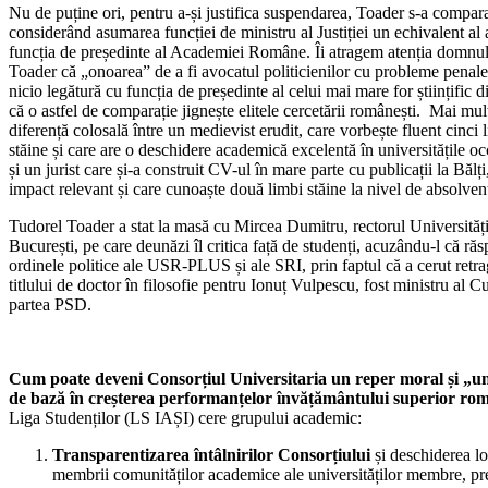
Nu de puține ori, pentru a-și justifica suspendarea, Toader s-a compar
considerând asumarea funcției de ministru al Justiției un echivalent al a
funcția de președinte al Academiei Române. Îi atragem atenția domnu
Toader că „onoarea” de a fi avocatul politicienilor cu probleme penale
nicio legătură cu funcția de președinte al celui mai mare for științific di
că o astfel de comparație jignește elitele cercetării românești. Mai mult
diferență colosală între un medievist erudit, care vorbește fluent cinci 
stăine și care are o deschidere academică excelentă în universitățile oc
și un jurist care și-a construit CV-ul în mare parte cu publicații la Bălți
impact relevant și care cunoaște două limbi stăine la nivel de absolvent
Tudorel Toader a stat la masă cu Mircea Dumitru, rectorul Universități
București, pe care deunăzi îl critica față de studenți, acuzându-l că ră
ordinele politice ale USR-PLUS și ale SRI, prin faptul că a cerut retr
titlului de doctor în filosofie pentru Ionuț Vulpescu, fost ministru al Cu
partea PSD.
Cum poate deveni Consorțiul Universitaria un reper moral și „un
de bază în creșterea performanțelor învățământului superior ro
Liga Studenților (LS IAȘI) cere grupului academic:
Transparentizarea întâlnirilor Consorțiului
și deschiderea lo
membrii comunităților academice ale universităților membre, pr