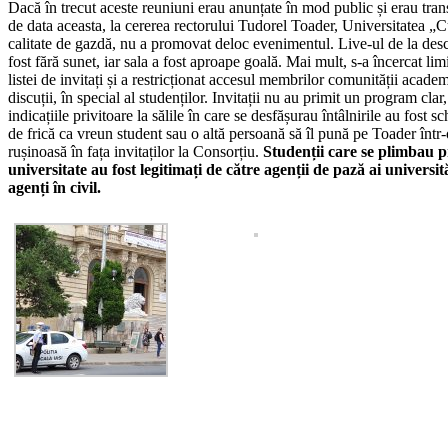
Dacă în trecut aceste reuniuni erau anunțate în mod public și erau tran
de data aceasta, la cererea rectorului Tudorel Toader, Universitatea „C
calitate de gazdă, nu a promovat deloc evenimentul. Live-ul de la des
fost fără sunet, iar sala a fost aproape goală. Mai mult, s-a încercat lim
listei de invitați și a restricționat accesul membrilor comunității academ
discuții, în special al studenților. Invitații nu au primit un program clar,
indicațiile privitoare la sălile în care se desfășurau întâlnirile au fost s
de frică ca vreun student sau o altă persoană să îl pună pe Toader într-
rușinoasă în fața invitaților la Consorțiu.
Studenții care se plimbau p
universitate au fost legitimați de către agenții de pază ai universită
agenți în civil.