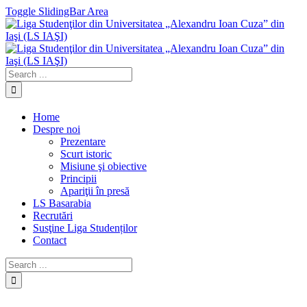
Toggle SlidingBar Area
Home
Despre noi
Prezentare
Scurt istoric
Misiune şi obiective
Principii
Apariţii în presă
LS Basarabia
Recrutări
Susţine Liga Studenților
Contact