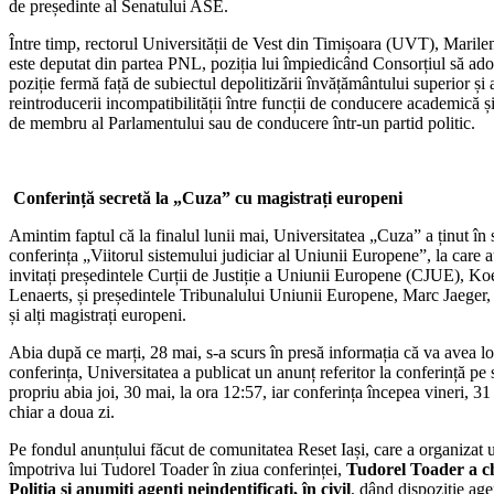
de președinte al Senatului ASE.
Între timp, rectorul Universității de Vest din Timișoara (UVT), Marilen
este deputat din partea PNL, poziția lui împiedicând Consorțiul să ado
poziție fermă față de subiectul depolitizării învățământului superior și 
reintroducerii incompatibilității între funcții de conducere academică și
de membru al Parlamentului sau de conducere într-un partid politic.
Conferință secretă la „Cuza” cu magistrați europeni
Amintim faptul că la finalul lunii mai, Universitatea „Cuza” a ținut în 
conferința „Viitorul sistemului judiciar al Uniunii Europene”, la care a
invitați președintele Curții de Justiție a Uniunii Europene (CJUE), Ko
Lenaerts, și președintele Tribunalului Uniunii Europene, Marc Jaeger
și alți magistrați europeni.
Abia după ce marți, 28 mai, s-a scurs în presă informația că va avea l
conferința, Universitatea a publicat un anunț referitor la conferință pe s
propriu abia joi, 30 mai, la ora 12:57, iar conferința începea vineri, 31
chiar a doua zi.
Pe fondul anunțului făcut de comunitatea Reset Iași, care a organizat 
împotriva lui Tudorel Toader în ziua conferinței,
Tudorel Toader a 
Poliția și anumiți agenți neindentificați, în civil
, dând dispoziție age