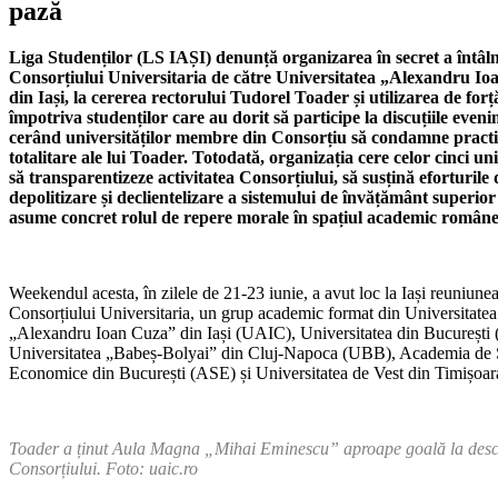
pază
Liga Studenților (LS IAȘI) denunță organizarea în secret a întâln
Consorțiului Universitaria de către Universitatea „Alexandru I
din Iași, la cererea rectorului Tudorel Toader și utilizarea de forț
împotriva studenților care au dorit să participe la discuțiile eveni
cerând universităților membre din Consorțiu să condamne practi
totalitare ale lui Toader. Totodată, organizația cere celor cinci uni
să transparentizeze activitatea Consorțiului, să susțină eforturile 
depolitizare și declientelizare a sistemului de învățământ superior ș
asume concret rolul de repere morale în spațiul academic române
Weekendul acesta, în zilele de 21-23 iunie, a avut loc la Iași reuniune
Consorțiului Universitaria, un grup academic format din Universitatea
„Alexandru Ioan Cuza” din Iași (UAIC), Universitatea din București
Universitatea „Babeș-Bolyai” din Cluj-Napoca (UBB), Academia de 
Economice din București (ASE) și Universitatea de Vest din Timișoa
Toader a ținut Aula Magna „Mihai Eminescu” aproape goală la desc
Consorțiului. Foto: uaic.ro