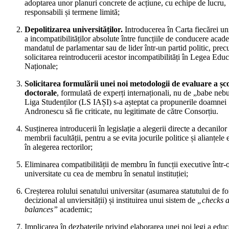
adoptarea unor planuri concrete de acțiune, cu echipe de lucru,
responsabili și termene limită;
Depolitizarea universităților.
Introducerea în Carta fiecărei uni
a incompatibilităților absolute între funcțiile de conducere acad
mandatul de parlamentar sau de lider într-un partid politic, prec
solicitarea reintroducerii acestor incompatibilități în Legea Educ
Naționale;
Solicitarea formulării unei noi metodologii de evaluare a șco
doctorale
, formulată de experți internaționali, nu de „babe neb
Liga Studenților (LS IAȘI) s-a așteptat ca propunerile doamnei
Andronescu să fie criticate, nu legitimate de către Consorțiu.
Susținerea introducerii în legislație a alegerii directe a decanilor
membrii facultății, pentru a se evita jocurile politice și alianțele 
în alegerea rectorilor;
Eliminarea compatibilității de membru în funcții executive într-
universitate cu cea de membru în senatul instituției;
Creșterea rolului senatului universitar (asumarea statutului de fo
decizional al unviersității) și instituirea unui sistem de
„checks 
balances”
academic;
Implicarea în dezbaterile privind elaborarea unei noi legi a educa