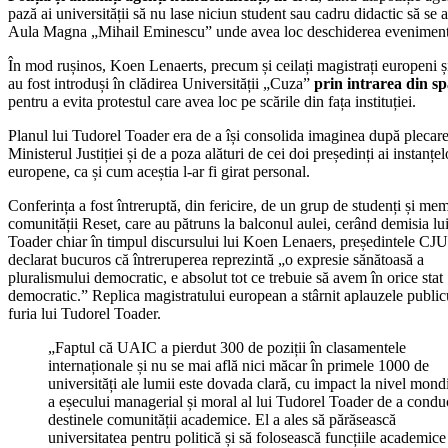
pază ai universității să nu lase niciun student sau cadru didactic să se 
Aula Magna „Mihail Eminescu” unde avea loc deschiderea eveniment
În mod rușinos, Koen Lenaerts, precum și ceilați magistrați europeni și
au fost introduși în clădirea Universității „Cuza”
prin intrarea din sp
pentru a evita protestul care avea loc pe scările din fața instituției.
Planul lui Tudorel Toader era de a își consolida imaginea după plecare
Ministerul Justiției și de a poza alături de cei doi președinți ai instanțel
europene, ca și cum aceștia l-ar fi girat personal.
Conferința a fost întreruptă, din fericire, de un grup de studenți și mem
comunității Reset, care au pătruns la balconul aulei, cerând demisia lu
Toader chiar în timpul discursului lui Koen Lenaers, președintele CJU
declarat bucuros că întreruperea reprezintă „o expresie sănătoasă a
pluralismului democratic, e absolut tot ce trebuie să avem în orice stat
democratic.” Replica magistratului european a stârnit aplauzele publicu
furia lui Tudorel Toader.
„Faptul că UAIC a pierdut 300 de poziții în clasamentele
internaționale și nu se mai află nici măcar în primele 1000 de
universități ale lumii este dovada clară, cu impact la nivel mondi
a eșecului managerial și moral al lui Tudorel Toader de a condu
destinele comunității academice. El a ales să părăsească
universitatea pentru politică și să folosească funcțiile academice