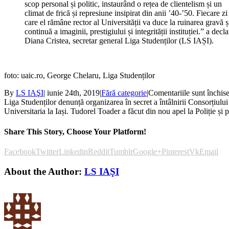
scop personal și politic, instaurând o rețea de clientelism și un
climat de frică și represiune insipirat din anii ’40-’50. Fiecare zi
care el rămâne rector al Universității va duce la ruinarea gravă ș
continuă a imaginii, prestigiului și integrității instituției.” a decla
Diana Cristea, secretar general Liga Studenților (LS IAȘI).
foto: uaic.ro, George Chelaru, Liga Studenților
By
LS IAŞI
|
iunie 24th, 2019
|
Fără categorie
|
Comentariile sunt închis
Liga Studenților denunță organizarea în secret a întâlnirii Consorțiului
Universitaria la Iași. Tudorel Toader a făcut din nou apel la Poliție și 
Share This Story, Choose Your Platform!
Facebook
Twitter
Linkedin
Reddit
Tumblr
Google+
Pinterest
Vk
Email
About the Author:
LS IAŞI