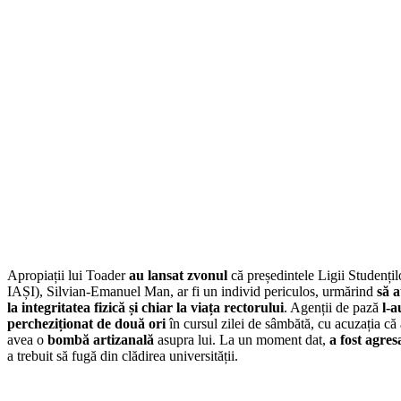
Apropiații lui Toader
au lansat zvonul
că președintele Ligii Studenți
IAȘI), Silvian‑Emanuel Man, ar fi un individ periculos, urmărind
să a
la integritatea fizică și chiar la viața rectorului
. Agenții de pază
l-a
percheziționat de două ori
în cursul zilei de sâmbătă, cu acuzația că
avea o
bombă artizanală
asupra lui. La un moment dat,
a fost agresa
a trebuit să fugă din clădirea universității.