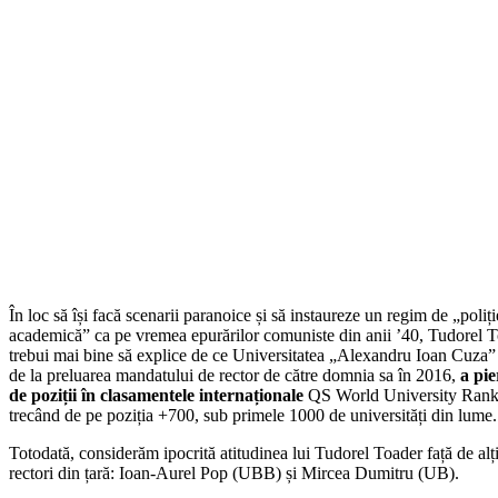
În loc să își facă scenarii paranoice și să instaureze un regim de „poliți
academică” ca pe vremea epurărilor comuniste din anii ’40, Tudorel T
trebui mai bine să explice de ce Universitatea „Alexandru Ioan Cuza” 
de la preluarea mandatului de rector de către domnia sa în 2016,
a pi
de poziții în clasamentele internaționale
QS World University Rank
trecând de pe poziția +700, sub primele 1000 de universități din lume.
Totodată, considerăm ipocrită atitudinea lui Tudorel Toader față de alț
rectori din țară: Ioan-Aurel Pop (UBB) și Mircea Dumitru (UB).