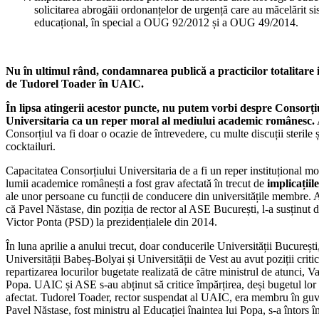
solicitarea abrogăii ordonanțelor de urgență care au măcelărit s
educațional, în special a OUG 92/2012 și a OUG 49/2014.
Nu în ultimul rând, condamnarea publică a practicilor totalitare i
de Tudorel Toader în UAIC.
În lipsa atingerii acestor puncte, nu putem vorbi despre Consorți
Universitaria ca un reper moral al mediului academic românesc.
Consorțiul va fi doar o ocazie de întrevedere, cu multe discuții sterile ș
cocktailuri.
Capacitatea Consorțiului Universitaria de a fi un reper instituțional mo
lumii academice românești a fost grav afectată în trecut de
implicațiile
ale unor persoane cu funcții de conducere din universitățile membre.
că Pavel Năstase, din poziția de rector al ASE București, l-a susținut 
Victor Ponta (PSD) la prezidențialele din 2014.
În luna aprilie a anului trecut, doar conducerile Universității București
Universității Babeș-Bolyai și Universității de Vest au avut poziții critic
repartizarea locurilor bugetate realizată de către ministrul de atunci, V
Popa. UAIC și ASE s-au abținut să critice împărțirea, deși bugetul lor 
afectat. Tudorel Toader, rector suspendat al UAIC, era membru în guv
Pavel Năstase, fost ministru al Educației înaintea lui Popa, s-a întors î