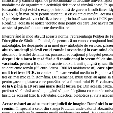
financiare și datorită lipsei de predictibilitate în deciziile universităților
modalitatea de organizare a activității didactice să rămână acasă, în spe
Basarabia. Deși există o excepție introdusă de guvern la solicitarea Lig
(LS IAȘI) în mai 2020 pentru studenții și elevii etnici români, aceștia 
să prezinte dovada vaccinării, a trecerii prin boală sau un test PCR pen
România, aceasta se aplică teoretic doar pentru cei care „fac naveta zil
acestea și prezintă documente doveditoare”.
Interpretând în mod absurd această normă, reprezentanții Poliției de Fro
Direcțiilor de Sănătate Publică, fie pentru că nu cunosc conținutul hotă
autorităților, fie depășindu-și în mod grav atribuțiile de serviciu,
plase
abuziv studenții și elevii etnici români nevaccinați în carantină ob
afectându-le astfel demnitatea, parcursul educațional și bugetul perso
dreptul de a intra în țară fără a fi condiționați în vreun fel de situ
vaccinală
, pentru a fi scutiți de aceste abuzuri, unii ajung să își sacrif
student etnic român (65 euro / circa 1300 lei moldovenești),
care ajun
mult trei teste PCR,
în contextul în care venitul mediu în Republica
trei ori mai mic ca în România. De asemenea, mulți tineri au ajuns să 
pentru „necomplatarea corespunzătoare” a formularului PLF,
valoare
de la 6 până la 10 ori mai mare decât bursa lor.
Din această cauză,
preferat să rămână acasă, ajungând să piardă legătura cu centrele univer
lipsiți de accesul fizic la activitatea didactică, bibliotecă și viață acad
Aceste măsuri au adus mari prejudicii de imagine României în och
români
, în special a celor din stânga Prutului, unde datorită abuzurilor
vamale a renăscut în anumite medii moldoveniste mitul „jandarmului