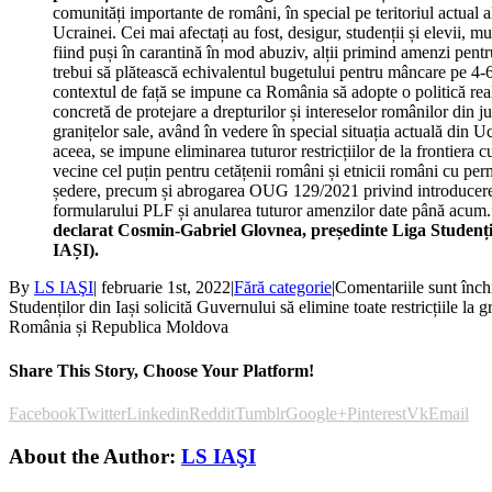
comunități importante de români, în special pe teritoriul actual a
Ucrainei. Cei mai afectați au fost, desigur, studenții și elevii, mul
fiind puși în carantină în mod abuziv, alții primind amenzi pentr
trebui să plătească echivalentul bugetului pentru mâncare pe 4-6
contextul de față se impune ca România să adopte o politică real
concretă de protejare a drepturilor și intereselor românilor din ju
granițelor sale, având în vedere în special situația actuală din U
aceea, se impune eliminarea tuturor restricțiilor de la frontiera cu
vecine cel puțin pentru cetățenii români și etnicii români cu per
ședere, precum și abrogarea OUG 129/2021 privind introducer
formularului PLF și anularea tuturor amenzilor date până acum
declarat Cosmin-Gabriel Glovnea, președinte Liga Studenți
IAȘI).
By
LS IAŞI
|
februarie 1st, 2022
|
Fără categorie
|
Comentariile sunt înch
Studenților din Iași solicită Guvernului să elimine toate restricțiile la g
România și Republica Moldova
Share This Story, Choose Your Platform!
Facebook
Twitter
Linkedin
Reddit
Tumblr
Google+
Pinterest
Vk
Email
About the Author:
LS IAŞI