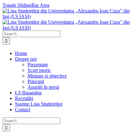
Toggle SlidingBar Area
Home
Despre noi
Prezentare
Scurt istoric
Misiune şi obiective
Principii
Apariţii în presă
LS Basarabia
Recrutări
Susţine Liga Studenților
Contact