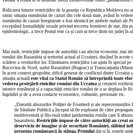
Ridicarea tuturor restricțiilor de la granița cu Republica Moldova nu 
nimic situația numărului de cazuri din cele două state, având în vedere
numărului de cazuri înregistrate a fost identică pe ambele maluri ale Pr
exceptând formalitățile uzuale privind trecerea frontierei de stat, din 
epidemiologic, a trece Prutul este ca și cum ai trece dintr-un județ în 
Mai mult, restricțiile impuse de autorități i-au afectat economic mai ale
români din Basarabia și teritoriul actual al Ucrainei, ducând în aceste 
scădere a veniturilor lor. Eliminarea restricțiilor i-ar ajuta în special p
Bucovina de Nord, sudul Basarabiei (Bugeac) și Transcarpatia (Maram
în acest context geopolitic dificil generat de conflictul dintre Ucraina ș
situația actuală
este vital ca Statul Român să întreprindă toate efor
vederea protejării etnicilor români din Ucraina
și creșterii rezilien
istorice românești și a capacității etnicilor români de a se deplasa în 
îngrădiri și de a avea contacte economice, culturale, personale etc.
„Datorită abuzurilor Poliției de Frontieră și ale reprezentanților 
de Sănătate Publică a început să fie exploatat de către propaga
moldovenistă și filo-rusă mitul jandarmului român care îi abuze
basarabeni
. Restricțiile impuse de către autorități au creat 
deserviciu de imagine și de securitate României, slăbind infl
prezența românească în stânga Prutului
dar și în zonele und