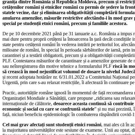
granița dintre România și Republica Moldova, precum și restricții
cetățenilor români și etnicilor români cu permis de ședere la front
statele vecine, dar și eliminarea obligativității completării formul
anularea amenzilor, măsurile restrictive afectându-i în mod grav p
special pe studenții etnici români, precum și familiile acestora.
De pe 10 decembrie 2021 până pe 31 ianuarie a.c. România a impus res
mai dure pentru proprii cetățeni la întoarcerea în țară decât condițiile 
state pentru cetățenii români în vederea intrării pe teritoriul lor, afectân
milioane de români, în special în perioada sărbătorilor de iarnă, prin i
carantinei și a testării obligatorii, precum și a obligativității completări
PLF. Contestarea măsurilor de carantinare și a amenzilor generate de
sau neînregistrarea din motive tehnice a formularului PLF
riscă în m
să crească în mod nejustificat volumul de dosare la nivelul Judecă
și recent adoptata hotărâre nr. 6/31.01.2022 a Comitetului Național pen
Urgentă, prin care s-au relaxat restricțiile, îi afectează în continuare p
Practic, autoritățile române ignoră în momentul de față recomandarea 
Organizației Mondiale a Sănătății, care propune „ridicarea sau relaxare
internaționale de călătorie,
deoarece aceasta continuă să contribuie 
economic și social cu care se confruntă statele
” și nu mai prezintă,
față, niciun beneficiu epidemiologic în combaterea răspândirii covid-1
Cel mai grav afectați sunt studenții etnici români
, mai ales că în a
la majoritatea universităților este sesiune de examene. Unii au optat, 