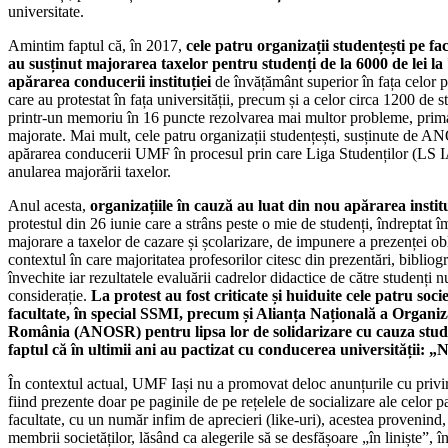
universitate.
Amintim faptul că, în 2017,
cele patru organizații studențești pe f
au susținut majorarea taxelor pentru studenți de la 6000 de lei la 
apărarea conducerii instituției
de învățământ superior în fața celor p
care au protestat în fața universității, precum și a celor circa 1200 de s
printr-un memoriu în 16 puncte rezolvarea mai multor probleme, prima 
majorate. Mai mult, cele patru organizații studențești, susținute de AN
apărarea conducerii UMF în procesul prin care Liga Studenților (LS IA
anularea majorării taxelor.
Anul acesta,
organizațiile în cauză au luat din nou apărarea institu
protestul din 26 iunie care a strâns peste o mie de studenți, îndreptat 
majorare a taxelor de cazare și școlarizare, de impunere a prezenței obli
contextul în care majoritatea profesorilor citesc din prezentări, bibliogr
învechite iar rezultatele evaluării cadrelor didactice de către studenți n
considerație.
La protest au fost criticate și huiduite cele patru socie
facultate, în special SSMI, precum și Alianța Națională a Organiza
România (ANOSR) pentru lipsa lor de solidarizare cu cauza stude
faptul că în ultimii ani au pactizat cu conducerea universității: „
În contextul actual, UMF Iași nu a promovat deloc anunțurile cu privire
fiind prezente doar pe paginile de pe rețelele de socializare ale celor pa
facultate, cu un număr infim de aprecieri (like-uri), acestea provenind,
membrii societăților, lăsând ca alegerile să se desfășoare „în liniște”, în