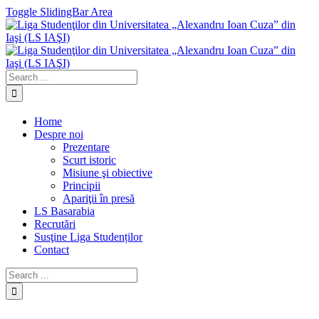
Toggle SlidingBar Area
Home
Despre noi
Prezentare
Scurt istoric
Misiune şi obiective
Principii
Apariţii în presă
LS Basarabia
Recrutări
Susţine Liga Studenților
Contact