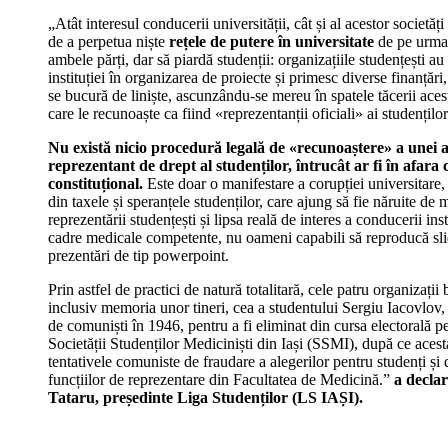
„Atât interesul conducerii universității, cât și al acestor societăți
de a perpetua niște
rețele de putere în universitate
de pe urma 
ambele părți, dar să piardă studenții: organizațiile studențești au 
instituției în organizarea de proiecte și primesc diverse finanțări
se bucură de liniște, ascunzându-se mereu în spatele tăcerii ace
care le recunoaște ca fiind «reprezentanții oficiali» ai studenților
Nu există nicio procedură legală de «recunoaștere» a unei a
reprezentant de drept al studenților, întrucât ar fi în afara
constituțional.
Este doar o manifestare a corupției universitare,
din taxele și speranțele studenților, care ajung să fie năruite de
reprezentării studențești și lipsa reală de interes a conducerii ins
cadre medicale competente, nu oameni capabili să reproducă sli
prezentări de tip powerpoint.
Prin astfel de practici de natură totalitară, cele patru organizații
inclusiv memoria unor tineri, cea a studentului Sergiu Iacovlov, 
de comuniști în 1946, pentru a fi eliminat din cursa electorală p
Societății Studenților Mediciniști din Iași (SSMI), după ce aces
tentativele comuniste de fraudare a alegerilor pentru studenți și
funcțiilor de reprezentare din Facultatea de Medicină.”
a decla
Tataru, președinte Liga Studenților (LS IAȘI).