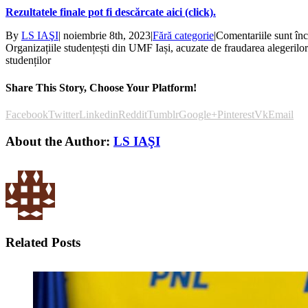
Rezultatele finale pot fi descărcate aici (click).
By
LS IAŞI
|
noiembrie 8th, 2023
|
Fără categorie
|
Comentariile sunt înc
Organizațiile studențești din UMF Iași, acuzate de fraudarea alegerilor
studenților
Share This Story, Choose Your Platform!
Facebook
Twitter
Linkedin
Reddit
Tumblr
Google+
Pinterest
Vk
Email
About the Author:
LS IAŞI
Related Posts