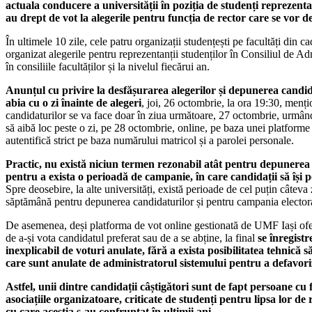
actuala conducere a universității în poziția de studenți reprezenta
au drept de vot la alegerile pentru funcția de rector care se vor de
În ultimele 10 zile, cele patru organizații studențești pe facultăți din 
organizat alegerile pentru reprezentanții studenților în Consiliul de Adm
în consiliile facultăților și la nivelul fiecărui an.
Anunțul cu privire la desfășurarea alegerilor și depunerea candida
abia cu o zi înainte de alegeri
, joi, 26 octombrie, la ora 19:30, men
candidaturilor se va face doar în ziua următoare, 27 octombrie, urmând
să aibă loc peste o zi, pe 28 octombrie, online, pe baza unei platforme
autentifică strict pe baza numărului matricol și a parolei personale.
Practic, nu există niciun termen rezonabil atât pentru depunerea c
pentru a exista o perioadă de campanie, în care candidații să își p
Spre deosebire, la alte universități, există perioade de cel puțin câteva 
săptămână pentru depunerea candidaturilor și pentru campania elector
De asemenea, deși platforma de vot online gestionată de UMF Iași ofe
de a-și vota candidatul preferat sau de a se abține, la final
se înregist
inexplicabil de voturi anulate, fără a exista posibilitatea tehnică să
care sunt anulate de administratorul sistemului pentru a defavori
Astfel, unii dintre candidații câștigători sunt de fapt persoane cu
asociațiile organizatoare, criticate de studenți pentru lipsa lor de
cu care aceștia s-au confruntat în ultimii ani.