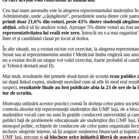
Cea mai mare anomalie este la alegerea reprezentantului studenților în
Administrație, unde „câștigătorul”, președintele uneia dintre cele patru
primit doar 21,6% din voturi, peste 43% dintre studenții alegător
abțină
, adică să își anuleze votul. Aproape 5% dintre voturi au fost an
reprezentativitatea lui reală este zero
, întrucât nu s-a mai organizat 
între el și candidatul clasat pe locul al doilea.
În alte situații, nu a existat niciun vot exercitat, la alegerea reprezenta
Senat sau al reprezentantului anului I Medicină limba engleză sau anul
nu a existat decât un singur vot valid exercitat, foarte probabil al candi
și Tehnică dentară anul II).
Mai mult, rezultatele din primele două tururi de scrutin
erau publice 
iar după linkul expira, studenții neavând cum să afle în mod real rezul
suspect,
rezultatele finale au fost publicate abia la 23 de ore de la
tur de scrutin.
Motivația utilizării acestor practici constă în dorința celor patru societă
controla absolut toți reprezentanții studenților din UMF Iași, de a blo
studenților vocali care nu sunt în grațiile conducerii universității și car
publici față de problemele educaționale ale studenților din UMF Iași.
monopol politic, echipele de conducere ale celor patru organizații înce
inclusiv alegerile interne, să își asigure susținerea financiară și logisti
UMF Iași, precum și
să blocheze orice inițiativă liberă de asociere 