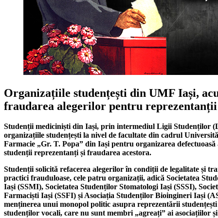
Organizațiile studențești din UMF Iași, ac
fraudarea alegerilor pentru reprezentanții
Studenții mediciniști din Iași, prin intermediul Ligii Studenților (
organizațiile studențești la nivel de facultate din cadrul Universit
Farmacie „Gr. T. Popa” din Iași pentru organizarea defectuoasă 
studenții reprezentanți și fraudarea acestora.
Studenții solicită refacerea alegerilor în condiții de legalitate și t
practici frauduloase, cele patru organizații, adică Societatea Stud
Iași (SSMI), Societatea Studenților Stomatologi Iași (SSSI), Socie
Farmaciști Iași (SSFI) și Asociația Studenților Bioingineri Iași (
menținerea unui monopol politic asupra reprezentării studențești 
studenților vocali, care nu sunt membri „agreați” ai asociațiilor și