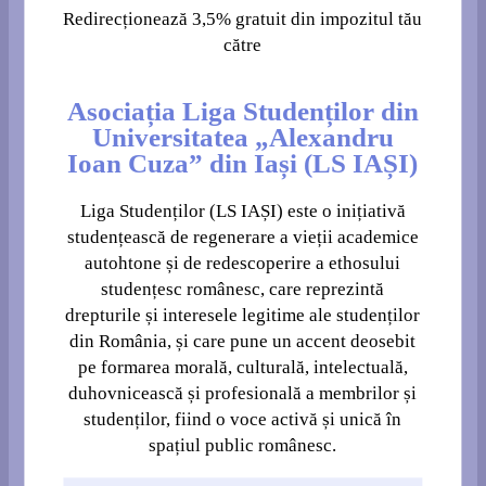
Dacă vrei să susții Liga Studenților (LS IAȘI) prin
redirecționarea a 3,5% din impozitul pe venitul din anul trecut
(2024), completează formularul de mai jos până pe 24 mai
(inclusiv). Completarea formularului după data de 25 mai 2025
va fi considerată ca fiind făcută pentru redirecționarea
procentului din impozitul pentru anul 2025, iar solicitarea ta va fi
transmisă ANAF la începutul anului 2026.
Dacă alegi să nu
completezi acest formular, procentul respectiv va ajunge în
mâna oamenilor politici, în loc să ajungă la noi.
Completează datele tale personale: