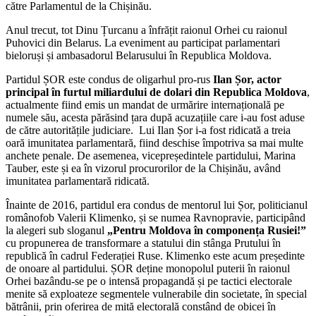
către Parlamentul de la Chișinău.
Anul trecut, tot Dinu Țurcanu a înfrățit raionul Orhei cu raionul
Puhovici din Belarus. La eveniment au participat parlamentari
bieloruși și ambasadorul Belarusului în Republica Moldova.
Partidul ȘOR este condus de oligarhul pro-rus
Ilan Șor, actor
principal în furtul miliardului de dolari din Republica Moldova
,
actualmente fiind emis un mandat de urmărire internațională pe
numele său, acesta părăsind țara după acuzațiile care i-au fost aduse
de către autoritățile judiciare. Lui Ilan Șor i-a fost ridicată a treia
oară imunitatea parlamentară, fiind deschise împotriva sa mai multe
anchete penale. De asemenea, vicepreședintele partidului, Marina
Tauber, este și ea în vizorul procurorilor de la Chișinău, având
imunitatea parlamentară ridicată.
Înainte de 2016, partidul era condus de mentorul lui Șor, politicianul
românofob Valerii Klimenko, și se numea Ravnopravie, participând
la alegeri sub sloganul
„Pentru Moldova în componența Rusiei!”
cu propunerea de transformare a statului din stânga Prutului în
republică în cadrul Federației Ruse. Klimenko este acum președinte
de onoare al partidului. ȘOR deține monopolul puterii în raionul
Orhei bazându-se pe o intensă propagandă și pe tactici electorale
menite să exploateze segmentele vulnerabile din societate, în special
bătrânii, prin oferirea de mită electorală constând de obicei în