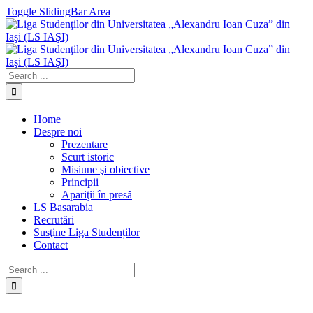
Toggle SlidingBar Area
Home
Despre noi
Prezentare
Scurt istoric
Misiune şi obiective
Principii
Apariţii în presă
LS Basarabia
Recrutări
Susţine Liga Studenților
Contact