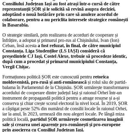
Consiliului Județean Iași au fost atrași într-o cursă de către
reprezentanții ȘOR și le solicită să revină asupra deciziei,
adoptând o nouă hotărâre prin care să anuleze acordul de
colaborare, pentru a nu periclita interesele strategice românești
în Basarabia.
O strategie similară, prin realizarea de acorduri de cooperare și
înfrățire, a adoptat și primarul pro-rus al Chișinăului, Ivan (Ion)
Ceban, însă acesta
a fost refuzat, în final, de către municipiul
Constanța. Liga Studenților (LS IAȘI) consideră că
președintele CJ Iași, Costel Alexe, trebuie să procedeze identic,
după cum a procedat și primarul municipiului Constanța,
Vergil Chițac.
Formațiunea politică ȘOR este cunoscută pentru
retorica
moldovenistă, pro-rusă și anti-românească
și rolul său de partid-
balama în Parlamentul de la Chișinău. ȘOR urmărește transformarea
acordului de cooperare dintre județul Iași și raionul Orhei într-un
instrument de propagandă politică pentru a atrage resurse și a-și
conserva și chiar crește scorul electoral la nivel local. În 2019, ȘOR
a câștigat peste 52% din numărul de consilii locale în raionul Orhei,
iar la anul, în 2023, urmează din nou alegeri locale. Pe lângă miza
politică locală,
partidul ȘOR urmărește cosmetizarea imaginii
sale și crearea unei aparențe pro-românești și pro-europene
prin asocierea cu Consiliul Județean Iași.