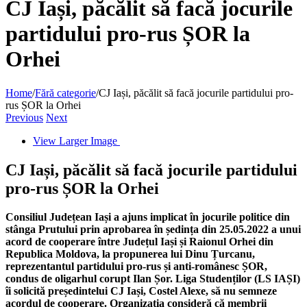
CJ Iași, păcălit să facă jocurile
partidului pro-rus ȘOR la
Orhei
Home
/
Fără categorie
/
CJ Iași, păcălit să facă jocurile partidului pro-
rus ȘOR la Orhei
Previous
Next
View Larger Image
CJ Iași, păcălit să facă jocurile partidului
pro-rus ȘOR la Orhei
Consiliul Județean Iași a ajuns implicat în jocurile politice din
stânga Prutului prin aprobarea în ședința din 25.05.2022 a unui
acord de cooperare între Județul Iași și Raionul Orhei din
Republica Moldova, la propunerea lui Dinu Țurcanu,
reprezentantul partidului pro-rus și anti-românesc ȘOR,
condus de oligarhul corupt Ilan Șor. Liga Studenților (LS IAȘI)
îi solicită președintelui CJ Iași, Costel Alexe, să nu semneze
acordul de cooperare. Organizația consideră că membrii