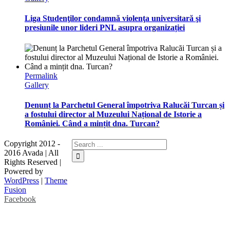
Liga Studenţilor condamnă violenţa universitară şi
presiunile unor lideri PNL asupra organizației
Permalink
Gallery
Denunț la Parchetul General împotriva Ralucăi Turcan și
a fostului director al Muzeului Național de Istorie a
României. Când a mințit dna. Turcan?
Copyright 2012 -
2016 Avada | All
Rights Reserved |
Powered by
WordPress
|
Theme
Fusion
Facebook