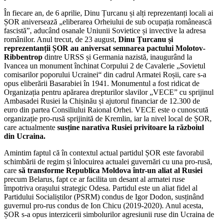
În fiecare an, de 6 aprilie, Dinu Țurcanu și alți reprezentanți locali ai
ȘOR aniversează „eliberarea Orheiului de sub ocupația românească
fascistă”, aducând osanale Uniunii Sovietice și invective la adresa
românilor. Anul trecut, de 23 august,
Dinu Țurcanu și
reprezentanții ȘOR au aniversat semnarea pactului Molotov-
Ribbentrop
dintre URSS și Germania nazistă, inaugurând la
Ivancea un monument închinat Corpului 2 de Cavalerie „Sovietul
comisarilor poporului Ucrainei“ din cadrul Armatei Roșii, care s-a
opus eliberării Basarabiei în 1941. Monumentul a fost ridicat de
Organizația pentru apărarea drepturilor slavilor „VECE” cu sprijinul
Ambasadei Rusiei la Chișinău și ajutorul financiar de 12.300 de
euro din partea Consiliului Raional Orhei. VECE este o cunoscută
organizație pro-rusă sprijinită de Kremlin, iar la nivel local de ȘOR,
care actualmente
susține narativa Rusiei privitoare la războiul
din Ucraina.
Amintim faptul că în contextul actual partidul ȘOR este favorabil
schimbării de regim și înlocuirea actualei guvernări cu una pro-rusă,
care
să transforme Republica Moldova într-un aliat al Rusiei
precum Belarus, fapt ce ar facilita un desant al armatei ruse
împotriva orașului strategic Odesa. Partidul este un aliat fidel al
Partidului Socialiștilor (PSRM) condus de Igor Dodon, susținând
guvernul pro-rus condus de Ion Chicu (2019-2020). Anul acesta,
ȘOR s-a opus interzicerii simbolurilor agresiunii ruse din Ucraina de