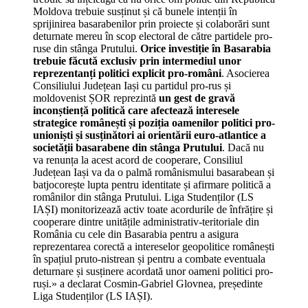
Moldova trebuie susținut și că bunele intenții în
sprijinirea basarabenilor prin proiecte și colaborări sunt
deturnate mereu în scop electoral de către partidele pro-
ruse din stânga Prutului.
Orice investiție în Basarabia
trebuie făcută exclusiv prin intermediul unor
reprezentanți politici explicit pro-români
. Asocierea
Consiliului Județean Iași cu partidul pro-rus și
moldovenist ȘOR reprezintă
un gest de gravă
inconștiență politică care afectează interesele
strategice românești și poziția oamenilor politici pro-
unioniști și susținători ai orientării euro-atlantice a
societății basarabene din stânga Prutului
. Dacă nu
va renunța la acest acord de cooperare, Consiliul
Județean Iași va da o palmă românismului basarabean și
batjocorește lupta pentru identitate și afirmare politică a
românilor din stânga Prutului. Liga Studenților (LS
IAȘI) monitorizează activ toate acordurile de înfrățire și
cooperare dintre unitățile administrativ-teritoriale din
România cu cele din Basarabia pentru a asigura
reprezentarea corectă a intereselor geopolitice românești
în spațiul pruto-nistrean și pentru a combate eventuala
deturnare și susținere acordată unor oameni politici pro-
ruși.» a declarat Cosmin-Gabriel Glovnea, președinte
Liga Studenților (LS IAȘI).