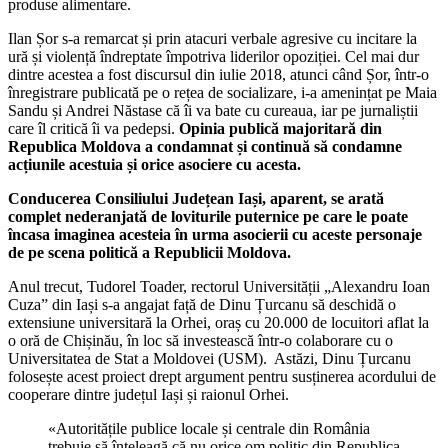
produse alimentare.
Ilan Șor s-a remarcat și prin atacuri verbale agresive cu incitare la
ură și violență îndreptate împotriva liderilor opoziției. Cel mai dur
dintre acestea a fost discursul din iulie 2018, atunci când Șor, într-o
înregistrare publicată pe o rețea de socializare, i-a amenințat pe Maia
Sandu și Andrei Năstase că îi va bate cu cureaua, iar pe jurnaliștii
care îl critică îi va pedepsi.
Opinia publică majoritară din
Republica Moldova a condamnat și continuă să condamne
acțiunile acestuia și orice asociere cu acesta.
Conducerea Consiliului Județean Iași, aparent, se arată
complet nederanjată de loviturile puternice pe care le poate
încasa imaginea acesteia în urma asocierii cu aceste personaje
de pe scena politică a Republicii Moldova.
Anul trecut, Tudorel Toader, rectorul Universității „Alexandru Ioan
Cuza” din Iași s-a angajat față de Dinu Țurcanu să deschidă o
extensiune universitară la Orhei, oraș cu 20.000 de locuitori aflat la
o oră de Chișinău, în loc să investească într-o colaborare cu o
Universitatea de Stat a Moldovei (USM). Astăzi, Dinu Țurcanu
folosește acest proiect drept argument pentru susținerea acordului de
cooperare dintre județul Iași și raionul Orhei.
«Autoritățile publice locale și centrale din România
trebuie să înțeleagă că nu orice om politic din Republica