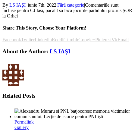
By
LS IAŞI
|
iunie 7th, 2022
|
Fără categorie
|
Comentariile sunt
închise
pentru CJ Iași, păcălit să facă jocurile partidului pro-rus ȘOR
la Orhei
Share This Story, Choose Your Platform!
Facebook
Twitter
Linkedin
Reddit
Tumblr
Google+
Pinterest
Vk
Email
About the Author:
LS IAŞI
Related Posts
Permalink
Gallery