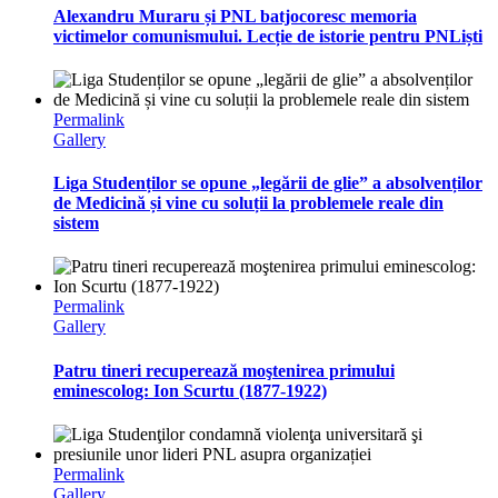
Alexandru Muraru și PNL batjocoresc memoria
victimelor comunismului. Lecție de istorie pentru PNLiști
Permalink
Gallery
Liga Studenților se opune „legării de glie” a absolvenților
de Medicină și vine cu soluții la problemele reale din
sistem
Permalink
Gallery
Patru tineri recuperează moştenirea primului
eminescolog: Ion Scurtu (1877-1922)
Permalink
Gallery