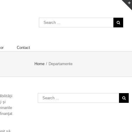
lor
Contact
Home
/
Departamente
ilităţii
i şi
inariile
finanţat
nit să