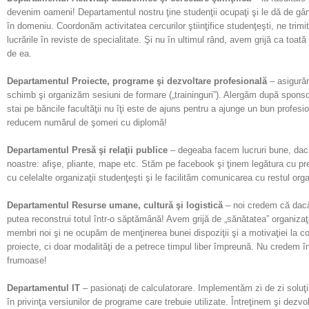
devenim oameni! Departamentul nostru ţine studenţii ocupaţi şi le dă de gân
în domeniu. Coordonăm activitatea cercurilor ştiinţifice studenţeşti, ne trimit
lucrările în reviste de specialitate. Şi nu în ultimul rând, avem grijă ca toa
de ea.
Departamentul
Proiecte, programe şi dezvoltare profesională
– asigurăm
schimb şi organizăm sesiuni de formare („traininguri”). Alergăm după sponsor
stai pe băncile facultăţii nu îţi este de ajuns pentru a ajunge un bun profesi
reducem numărul de şomeri cu diplomă!
Departamentul
Presă şi relaţii publice
– degeaba facem lucruri bune, dacă 
noastre: afişe, pliante, mape etc. Stăm pe facebook şi ţinem legătura cu pr
cu celelalte organizaţii studenţeşti şi le facilităm comunicarea cu restul org
Departamentul
Resurse umane, cultură şi logistică
– noi credem că dacă 
putea reconstrui totul într-o săptămână! Avem grijă de „sănătatea” organiza
membri noi şi ne ocupăm de menţinerea bunei dispoziţii şi a motivaţiei la co
proiecte, ci doar modalităţi de a petrece timpul liber împreună. Nu credem în 
frumoase!
Departamentul
IT
– pasionaţi de calculatorare. Implementăm zi de zi soluţii
în privinţa versiunilor de programe care trebuie utilizate. Întreţinem şi dezvo