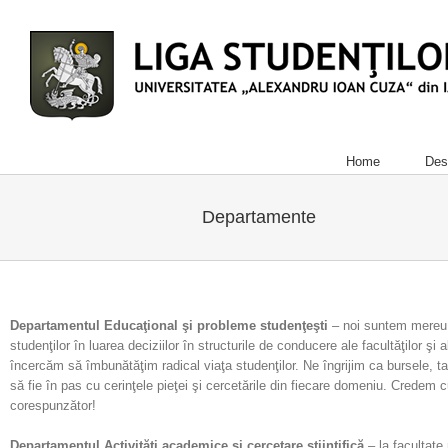
Home
Des
Departamente
Departamentul Educaţional şi probleme studenţeşti
– noi suntem mereu ap
studenţilor în luarea deciziilor în structurile de conducere ale facultăţilor şi 
încercăm să îmbunătăţim radical viaţa studenţilor. Ne îngrijim ca bursele, tab
să fie în pas cu cerinţele pieţei şi cercetările din fiecare domeniu. Credem 
corespunzător!
Departamentul
Activităţi academice şi cercetare ştiinţifică
– la facultate