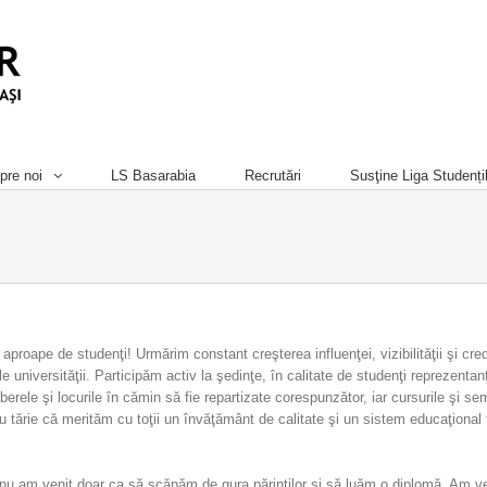
pre noi
LS Basarabia
Recrutări
Susţine Liga Studenți
roape de studenţi! Urmărim constant creşterea influenţei, vizibilităţii şi credib
ale universităţii. Participăm activ la şedinţe, în calitate de studenţi reprezentanţ
erele şi locurile în cămin să fie repartizate corespunzător, iar cursurile şi sem
cu tărie că merităm cu toţii un învăţământ de calitate şi un sistem educaţional 
 nu am venit doar ca să scăpăm de gura părinţilor şi să luăm o diplomă. Am ve