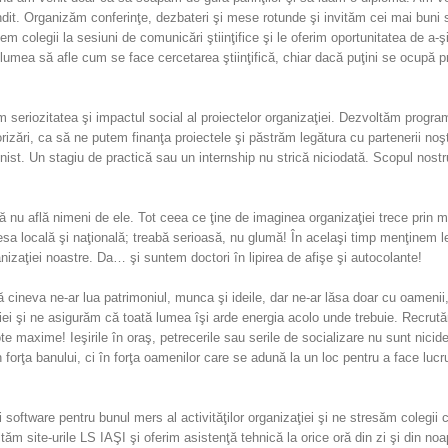
dit. Organizăm conferinţe, dezbateri şi mese rotunde şi invităm cei mai buni s
em colegii la sesiuni de comunicări ştiinţifice şi le oferim oportunitatea de a-ş
tă lumea să afle cum se face cercetarea ştiinţifică, chiar dacă puţini se ocupă p
 seriozitatea şi impactul social al proiectelor organizaţiei. Dezvoltăm progr
izări, ca să ne putem finanţa proiectele şi păstrăm legătura cu partenerii noşt
onist. Un stagiu de practică sau un internship nu strică niciodată. Scopul nostr
nu află nimeni de ele. Tot ceea ce ţine de imaginea organizaţiei trece prin m
esa locală şi naţională; treabă serioasă, nu glumă! În acelaşi timp menţinem l
anizaţiei noastre. Da… şi suntem doctori în lipirea de afişe şi autocolante!
cineva ne-ar lua patrimoniul, munca şi ideile, dar ne-ar lăsa doar cu oamenii
ţiei şi ne asigurăm că toată lumea îşi arde energia acolo unde trebuie. Recrut
te maxime! Ieşirile în oraş, petrecerile sau serile de socializare nu sunt nici
forţa banului, ci în forţa oamenilor care se adună la un loc pentru a face lucru
 software pentru bunul mers al activităţilor organizaţiei şi ne stresăm colegii 
ltăm site-urile LS IAŞI şi oferim asistenţă tehnică la orice oră din zi şi din noa