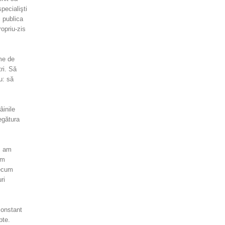
pecialişti
i publica
ropriu-zis
ame de
ri. Să
u: să
âinile
egătura
, am
ăm
decum
ri
constant
pte.