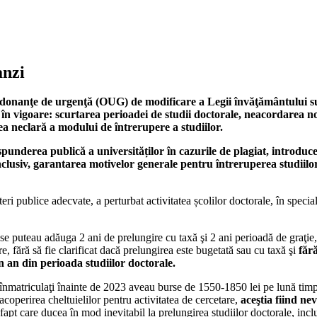
anzi
onanţe de urgenţă (OUG) de modificare a Legii învăţământului superi
i în vigoare: scurtarea perioadei de studii doctorale, neacordarea n
ea neclară a modului de întrerupere a studiilor.
punderea publică a universităților în cazurile de plagiat, introduc
nclusiv, garantarea motivelor generale pentru întreruperea studiilor
i publice adecvate, a perturbat activitatea școlilor doctorale, în special
 se puteau adăuga 2 ani de prelungire cu taxă şi 2 ani perioadă de graţie,
e, fără să fie clarificat dacă prelungirea este bugetată sau cu taxă şi
făr
un an din perioada studiilor doctorale.
nmatriculaţi înainte de 2023 aveau burse de 1550-1850 lei pe lună timp de
 acoperirea cheltuielilor pentru activitatea de cercetare,
aceştia fiind ne
 fapt care ducea în mod inevitabil la prelungirea studiilor doctorale, inclu