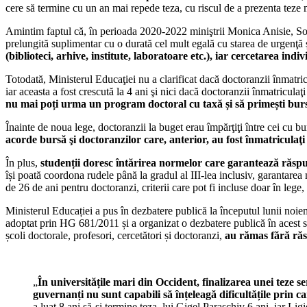
cere să termine cu un an mai repede teza, cu riscul de a prezenta teze 
Amintim faptul că, în perioada 2020-2022 miniştrii Monica Anisie, 
prelungită suplimentar cu o durată cel mult egală cu starea de urgenţă 
(biblioteci, arhive, institute, laboratoare etc.), iar cercetarea indi
Totodată, Ministerul Educaţiei nu a clarificat dacă doctoranzii înmatric
iar aceasta a fost crescută la 4 ani şi nici dacă doctoranzii înmatricul
nu mai poți urma un program doctoral cu taxă și să primești burs
Înainte de noua lege, doctoranzii la buget erau împărţiţi între cei cu bur
acorde bursă şi doctoranzilor care, anterior, au fost înmatriculaţi
În plus,
studenții doresc întărirea normelor care garantează răspun
își poată coordona rudele până la gradul al III-lea inclusiv, garantarea
de 26 de ani pentru doctoranzi, criterii care pot fi incluse doar în leg
Ministerul Educației a pus în dezbatere publică la începutul lunii noie
adoptat prin HG 681/2011 și a organizat o dezbatere publică în acest s
școli doctorale, profesori, cercetători și doctoranzi,
au rămas fără ră
„
În universitățile mari din Occident, finalizarea unei teze s
guvernanți nu sunt capabili să înțeleagă dificultățile prin c
a luat 8 ani să-și termine teza, lui Gigel Paraschiv 6 ani, iar Lig