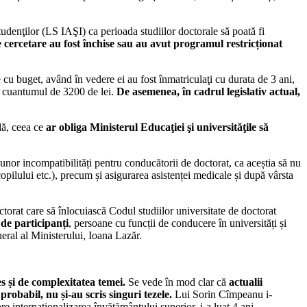
udenţilor (LS IAŞI) ca perioada studiilor doctorale să poată fi
 de cercetare au fost închise sau au avut programul restricționat
 cu buget, având în vedere ei au fost înmatriculaţi cu durata de 3 ani,
au cuantumul de 3200 de lei.
De asemenea, în cadrul legislativ actual,
ală, ceea ce
ar obliga Ministerul Educaţiei şi universităţile să
 unor incompatibilități pentru conducătorii de doctorat, ca aceștia să nu
opilului etc.), precum și asigurarea asistenței medicale și după vârsta
torat care să înlocuiască Codul studiilor universitate de doctorat
 de participanți
, persoane cu funcții de conducere în universități și
neral al Ministerului, Ioana Lazăr.
es și de complexitatea temei.
Se vede în mod clar că
actualii
robabil, nu și-au scris singuri tezele.
Lui Sorin Cîmpeanu i-
pre internaționalizarea învățământului superior, i-a luat 4 ani.