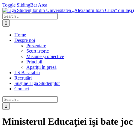
Toggle SlidingBar Area
Home
Despre noi
Prezentare
Scurt istoric
Misiune şi obiective
Principii
Apariţii în presă
LS Basarabia
Recrutări
Susţine Liga Studenților
Contact
Ministerul Educaţiei îşi bate jo