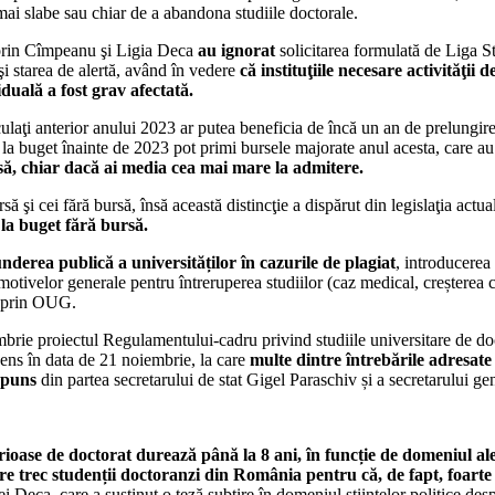
mai slabe sau chiar de a abandona studiile doctorale.
Sorin Cîmpeanu şi Ligia Deca
au ignorat
solicitarea formulată de Liga St
şi starea de alertă, având în vedere
că instituţiile necesare activităţii
viduală a fost grav afectată.
ulaţi anterior anului 2023 ar putea beneficia de încă un an de prelungire
aţi la buget înainte de 2023 pot primi bursele majorate anul acesta, care 
ă, chiar dacă ai media cea mai mare la admitere.
să şi cei fără bursă, însă această distincţie a dispărut din legislaţia actu
 la buget fără bursă.
derea publică a universităților în cazurile de plagiat
, introducerea
 motivelor generale pentru întreruperea studiilor (caz medical, creșterea c
e, prin OUG.
mbrie proiectul Regulamentului-cadru privind studiile universitare de doc
ens în data de 21 noiembrie, la care
multe dintre întrebările adresate
spuns
din partea secretarului de stat Gigel Paraschiv și a secretarului ge
erioase de doctorat durează până la 8 ani, în funcție de domeniul al
are trec studenții doctoranzi din România pentru că, de fapt, foarte p
iei Deca, care a susținut o teză subțire în domeniul științelor politice des