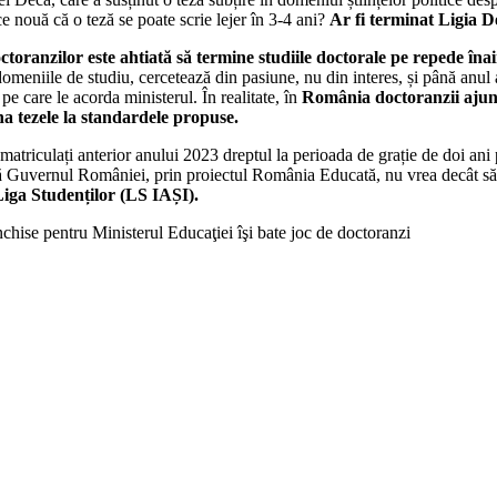
e nouă că o teză se poate scrie lejer în 3-4 ani?
Ar fi terminat Ligia D
ctoranzilor este ahtiată să termine studiile doctorale pe repede înai
omeniile de studiu, cercetează din pasiune, nu din interes, și până anul a
e care le acorda ministerul. În realitate, în
România doctoranzii ajung
na tezele la standardele propuse.
atriculați anterior anului 2023 dreptul la perioada de grație de doi ani p
ă Guvernul României, prin proiectul România Educată, nu vrea decât să îș
iga Studenților (LS IAȘI).
nchise
pentru Ministerul Educaţiei îşi bate joc de doctoranzi