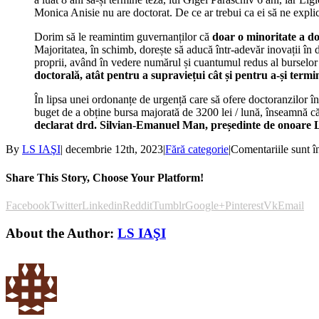
Monica Anisie nu are doctorat. De ce ar trebui ca ei să ne explic
Dorim să le reamintim guvernanților că
doar o minoritate a do
Majoritatea, în schimb, dorește să aducă într-adevăr inovații în d
proprii, având în vedere numărul și cuantumul redus al burselor p
doctorală, atât pentru a supraviețui cât și pentru a-și termi
În lipsa unei ordonanțe de urgență care să ofere doctoranzilor înm
buget de a obține bursa majorată de 3200 lei / lună, înseamnă c
declarat drd. Silvian-Emanuel Man, președinte de onoare L
By
LS IAŞI
|
decembrie 12th, 2023
|
Fără categorie
|
Comentariile sunt î
Share This Story, Choose Your Platform!
Facebook
Twitter
Linkedin
Reddit
Tumblr
Google+
Pinterest
Vk
Email
About the Author:
LS IAŞI