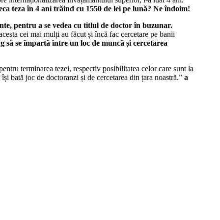
eca teza în 4 ani trăind cu 1550 de lei pe lună? Ne îndoim!
nte, pentru a se vedea cu titlul de doctor în buzunar.
cesta cei mai mulți au făcut și încă fac cercetare pe banii
 să se împartă între un loc de muncă și cercetarea
entru terminarea tezei, respectiv posibilitatea celor care sunt la
i bată joc de doctoranzi și de cercetarea din țara noastră.”
a