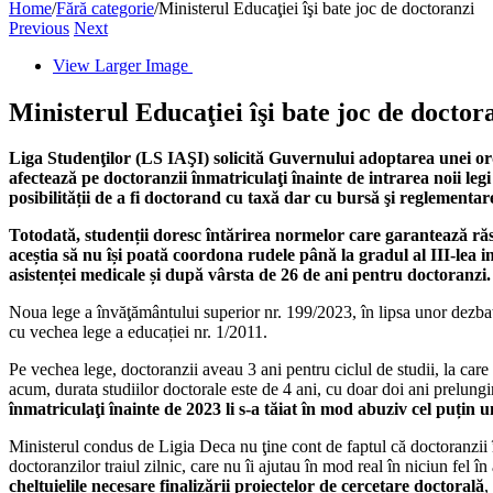
Home
/
Fără categorie
/
Ministerul Educaţiei îşi bate joc de doctoranzi
Previous
Next
View Larger Image
Ministerul Educaţiei îşi bate joc de doctor
Liga Studenţilor (LS IAŞI) solicită Guvernului adoptarea unei ord
afectează pe doctoranzii înmatriculaţi înainte de intrarea noii leg
posibilității de a fi doctorand cu taxă dar cu bursă şi reglementar
Totodată, studenții doresc întărirea normelor care garantează răs
aceștia să nu își poată coordona rudele până la gradul al III-lea i
asistenței medicale și după vârsta de 26 de ani pentru doctoranzi.
Noua lege a învăţământului superior nr. 199/2023, în lipsa unor dezbater
cu vechea lege a educației nr. 1/2011.
Pe vechea lege, doctoranzii aveau 3 ani pentru ciclul de studii, la care
acum, durata studiilor doctorale este de 4 ani, cu doar doi ani prelungir
înmatriculaţi înainte de 2023 li s-a tăiat în mod abuziv cel puțin 
Ministerul condus de Ligia Deca nu ţine cont de faptul că doctoranzii î
doctoranzilor traiul zilnic, care nu îi ajutau în mod real în niciun fel în
cheltuielile necesare finalizării proiectelor de cercetare doctorală
,