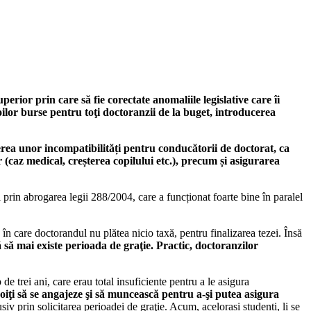
or prin care să fie corectate anomaliile legislative care îi
oilor burse pentru toţi doctoranzii de la buget, introducerea
erea unor incompatibilități pentru conducătorii de doctorat, ca
 (caz medical, creșterea copilului etc.), precum și asigurarea
 prin abrogarea legii 288/2004, care a funcționat foarte bine în paralel
 în care doctorandul nu plătea nicio taxă, pentru finalizarea tezei. Însă
ă să mai existe perioada de graţie. Practic, doctoranzilor
 trei ani, care erau total insuficiente pentru a le asigura
voiţi să se angajeze şi să muncească pentru a-şi putea asigura
siv prin solicitarea perioadei de graţie. Acum, acelorași studenți, li se