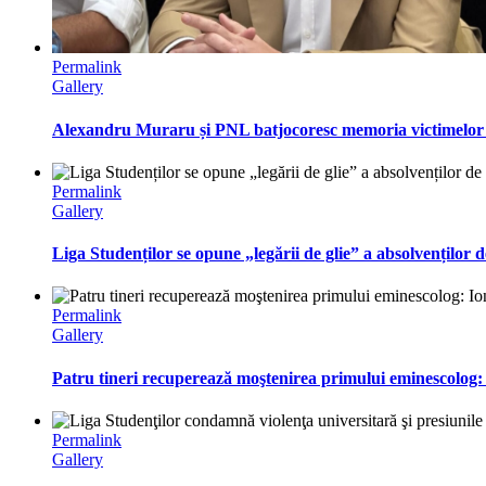
Permalink
Gallery
Alexandru Muraru și PNL batjocoresc memoria victimelor c
Permalink
Gallery
Liga Studenților se opune „legării de glie” a absolvenților d
Permalink
Gallery
Patru tineri recuperează moştenirea primului eminescolog:
Permalink
Gallery