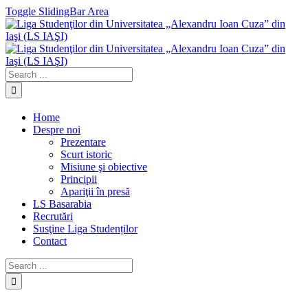
Toggle SlidingBar Area
Home
Despre noi
Prezentare
Scurt istoric
Misiune şi obiective
Principii
Apariţii în presă
LS Basarabia
Recrutări
Susţine Liga Studenților
Contact