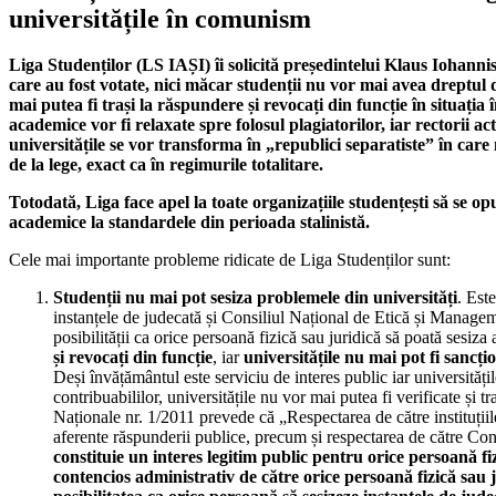
universitățile în comunism
Liga Studenților (LS IAȘI) îi solicită președintelui Klaus Iohannis
care au fost votate, nici măcar studenții nu vor mai avea dreptul d
mai putea fi trași la răspundere și revocați din funcție în situația
academice vor fi relaxate spre folosul plagiatorilor, iar rectorii a
universitățile se vor transforma în „republici separatiste” în care
de la lege, exact ca în regimurile totalitare.
Totodată, Liga face apel la toate organizațiile studențești să se op
academice la standardele din perioada stalinistă.
Cele mai importante probleme ridicate de Liga Studenților sunt:
Studenții nu mai pot sesiza problemele din universități
. Est
instanțele de judecată și Consiliul Național de Etică și Manage
posibilității ca orice persoană fizică sau juridică să poată sesiza 
și revocați din funcție
, iar
universitățile nu mai pot fi sancț
Deși învățământul este serviciu de interes public iar universitățile
contribuabililor, universitățile nu vor mai putea fi verificate și 
Naționale nr. 1/2011 prevede că „Respectarea de către instituțiile
aferente răspunderii publice, precum și respectarea de către Cons
constituie un interes legitim public pentru orice persoană fi
contencios administrativ de către orice persoană fizică sau j