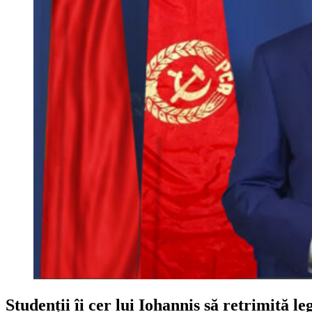
Studenții îi cer lui Iohannis să retrimită l