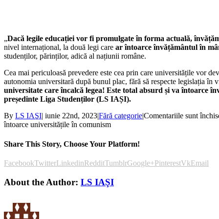
„
Dacă legile educației vor fi promulgate în forma actuală, învăță
nivel internațional, la două legi care
ar întoarce învățământul în mân
studenților, părinților, adică al națiunii române.
Cea mai periculoasă prevedere este cea prin care universitățile vor dev
autonomia universitară după bunul plac, fără să respecte legislația în v
universitate care încalcă legea! Este total absurd și va întoarce 
președinte Liga Studenților (LS IAȘI).
By
LS IAŞI
|
iunie 22nd, 2023
|
Fără categorie
|
Comentariile sunt închis
întoarce universitățile în comunism
Share This Story, Choose Your Platform!
Facebook
Twitter
Linkedin
Reddit
Tumblr
Google+
Pinterest
Vk
Email
About the Author:
LS IAŞI