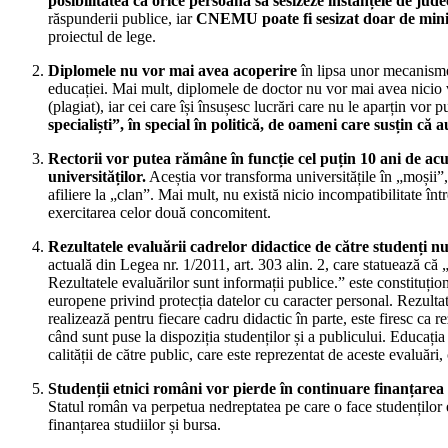
posibilitatea ca orice persoană să sesizeze instanțele de jude
răspunderii publice, iar
CNEMU poate fi sesizat doar de minis
proiectul de lege.
Diplomele nu vor mai avea acoperire
în lipsa unor mecanisme r
educației. Mai mult, diplomele de doctor nu vor mai avea nicio
(plagiat), iar cei care își însușesc lucrări care nu le aparțin vor 
specialiști”, în special în politică, de oameni care susțin că 
Rectorii vor putea rămâne în funcție cel puțin 10 ani de ac
universităților.
Aceștia vor transforma universitățile în „moșii”, 
afiliere la „clan”. Mai mult, nu există nicio incompatibilitate între
exercitarea celor două concomitent.
Rezultatele evaluării cadrelor didactice de către studenți n
actuală din Legea nr. 1/2011, art. 303 alin. 2, care statuează că „
Rezultatele evaluărilor sunt informații publice.” este constituțio
europene privind protecția datelor cu caracter personal. Rezultat
realizează pentru fiecare cadru didactic în parte, este firesc ca re
când sunt puse la dispoziția studenților și a publicului. Educația
calității de către public, care este reprezentat de aceste evaluări,
Studenții etnici români vor pierde în continuare finanțare
Statul român va perpetua nedreptatea pe care o face studenților e
finanțarea studiilor și bursa.