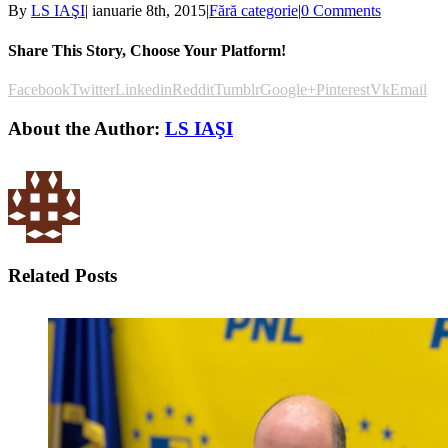
By
LS IAŞI
|
ianuarie 8th, 2015
|
Fără categorie
|
0 Comments
Share This Story, Choose Your Platform!
Facebook
Twitter
Linkedin
Reddit
Tumblr
Google+
Pinterest
Vk
Email
About the Author:
LS IAŞI
Related Posts