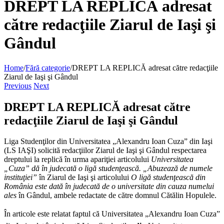
DREPT LA REPLICĂ adresat
către redacţiile Ziarul de Iaşi şi
Gândul
Home
/
Fără categorie
/
DREPT LA REPLICĂ adresat către redacţiile
Ziarul de Iaşi şi Gândul
Previous
Next
DREPT LA REPLICĂ adresat către
redacţiile Ziarul de Iaşi şi Gândul
Liga Studenţilor din Universitatea „Alexandru Ioan Cuza” din Iaşi
(LS IAŞI) solicită redacţiilor Ziarul de Iaşi şi Gândul respectarea
dreptului la replică în urma apariţiei articolului
Universitatea
„Cuza” dă în judecată o ligă studenţească. „Abuzează de numele
instituţiei”
în Ziarul de Iaşi şi articolului
O ligă studenţească din
România este dată în judecată de o universitate din cauza numelui
ales
în Gândul, ambele redactate de către domnul Cătălin Hopulele.
În articole este relatat faptul că Universitatea „Alexandru Ioan Cuza”