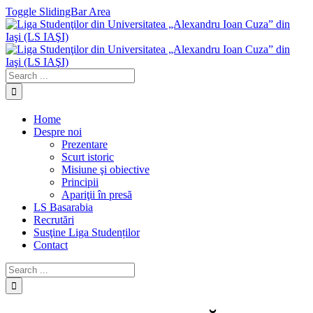
Toggle SlidingBar Area
Home
Despre noi
Prezentare
Scurt istoric
Misiune şi obiective
Principii
Apariţii în presă
LS Basarabia
Recrutări
Susţine Liga Studenților
Contact