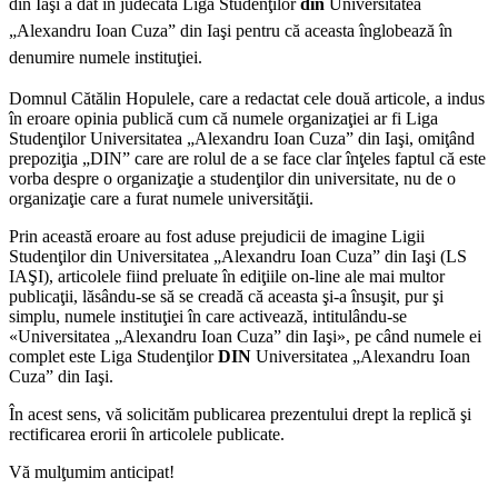
din Iaşi a dat în judecată Liga Studenţilor
din
Universitatea
„Alexandru Ioan Cuza” din Iaşi pentru că aceasta înglobează în
denumire numele instituţiei.
Domnul Cătălin Hopulele, care a redactat cele două articole, a indus
în eroare opinia publică cum că numele organizaţiei ar fi Liga
Studenţilor Universitatea „Alexandru Ioan Cuza” din Iaşi, omiţând
prepoziţia „DIN” care are rolul de a se face clar înţeles faptul că este
vorba despre o organizaţie a studenţilor din universitate, nu de o
organizaţie care a furat numele universităţii.
Prin această eroare au fost aduse prejudicii de imagine Ligii
Studenţilor din Universitatea „Alexandru Ioan Cuza” din Iaşi (LS
IAŞI), articolele fiind preluate în ediţiile on-line ale mai multor
publicaţii, lăsându-se să se creadă că aceasta şi-a însuşit, pur şi
simplu, numele instituţiei în care activează, intitulându-se
«Universitatea „Alexandru Ioan Cuza” din Iaşi», pe când numele ei
complet este Liga Studenţilor
DIN
Universitatea „Alexandru Ioan
Cuza” din Iaşi.
În acest sens, vă solicităm publicarea prezentului drept la replică şi
rectificarea erorii în articolele publicate.
Vă mulţumim anticipat!