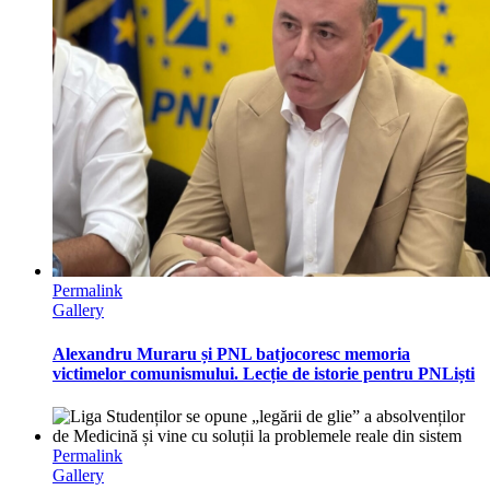
Permalink
Gallery
Alexandru Muraru și PNL batjocoresc memoria
victimelor comunismului. Lecție de istorie pentru PNLiști
Permalink
Gallery