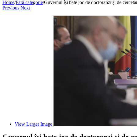
Home
/
Fără categorie
/
Guvernul își bate joc de doctoranzi și de cercetar
Previous
Next
View Larger Image
Guvernul își bate joc de doctoranzi și de c