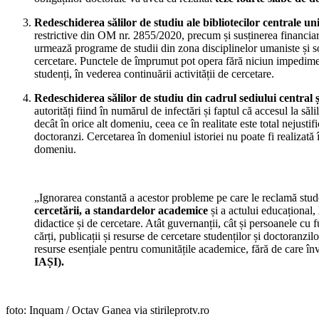
Redeschiderea sălilor de studiu ale bibliotecilor centrale univ
restrictive din OM nr. 2855/2020, precum și susținerea financiară 
urmează programe de studii din zona disciplinelor umaniste și socia
cercetare. Punctele de împrumut pot opera fără niciun impediment, 
studenți, în vederea continuării activității de cercetare.
Redeschiderea sălilor de studiu din cadrul sediului central 
autorități fiind în numărul de infectări și faptul că accesul la săl
decât în orice alt domeniu, ceea ce în realitate este total nejustif
doctoranzi. Cercetarea în domeniul istoriei nu poate fi realizată 
domeniu.
„Ignorarea constantă a acestor probleme pe care le reclamă stude
cercetării, a standardelor academice
și a actului educațional,
didactice și de cercetare. Atât guvernanții, cât și persoanele c
cărți, publicații și resurse de cercetare studenților și doctoranzil
resurse esențiale pentru comunitățile academice, fără de care înv
IAȘI).
foto: Inquam / Octav Ganea via stirileprotv.ro