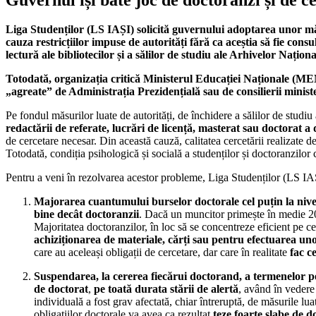
Liga Studenților (LS IAȘI) solicită guvernului adoptarea unor măsur
cauza restricțiilor impuse de autorități fără ca aceștia să fie con
lectură ale bibliotecilor și a sălilor de studiu ale Arhivelor Naționa
Totodată, organizația critică Ministerul Educației Naționale (MEN
„agreate” de Administrația Prezidențială sau de consilierii ministe
Pe fondul măsurilor luate de autorități, de închidere a sălilor de studiu 
redactării de referate, lucrări de licență, masterat sau doctorat a
de cercetare necesar. Din această cauză, calitatea cercetării realizate de 
Totodată, condiția psihologică și socială a studenților și doctoranzilor 
Pentru a veni în rezolvarea acestor probleme, Liga Studenților (LS IA
Majorarea cuantumului burselor doctorale cel puțin la nivel
bine decât doctoranzii
. Dacă un muncitor primește în medie 2000
Majoritatea doctoranzilor, în loc să se concentreze eficient pe c
achiziționarea de materiale, cărți sau pentru efectuarea uno
care au aceleași obligații de cercetare, dar care în realitate
fac c
Suspendarea, la cererea fiecărui doctorand, a termenelor pe
de doctorat
,
pe toată durata stării de alertă
, având în vedere f
individuală a fost grav afectată, chiar întreruptă, de măsurile lua
obligațiilor doctorale va avea ca rezultat
teze foarte slabe de d