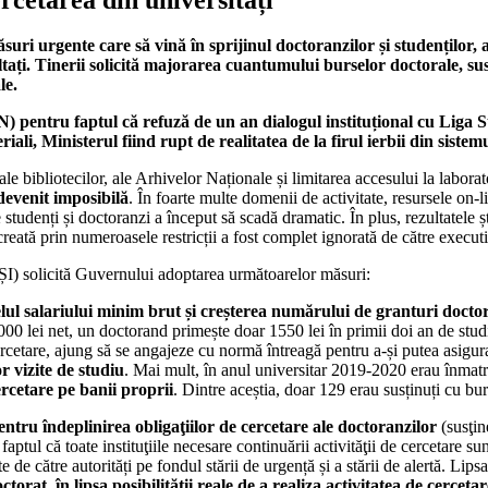
i urgente care să vină în sprijinul doctoranzilor și studenților, a 
sultați. Tinerii solicită majorarea cuantumului burselor doctorale, 
le.
) pentru faptul că refuză de un an dialogul instituțional cu Liga S
riali, Ministerul fiind rupt de realitatea de la firul ierbii din sis
ale bibliotecilor, ale Arhivelor Naționale și limitarea accesului la labora
 devenit imposibilă
. În foarte multe domenii de activitate, resursele on-l
studenți și doctoranzi a început să scadă dramatic. În plus, rezultatele știi
creată prin numeroasele restricții a fost complet ignorată de către executi
ȘI) solicită Guvernului adoptarea următoarelor măsuri:
ul salariului minim brut și creșterea numărului de granturi doctor
 lei net, un doctorand primește doar 1550 lei în primii doi an de studiu,
ercetare, ajung să se angajeze cu normă întreagă pentru a-și putea asigura
r vizite de studiu
. Mai mult, în anul universitar 2019-2020 erau înmatr
ercetare pe banii proprii
. Dintre aceștia, doar 129 erau susținuți cu burs
ntru îndeplinirea obligaţiilor de cercetare ale doctoranzilor
(susţine
aptul că toate instituţiile necesare continuării activităţii de cercetare sunt
te de către autorități pe fondul stării de urgență și a stării de alertă. Lip
octorat
,
în lipsa posibilității reale de a realiza activitatea de cercetar