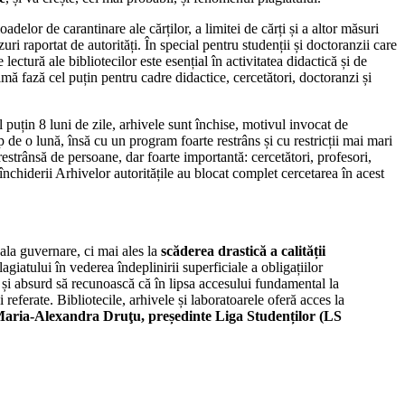
oadelor de carantinare ale cărților, a limitei de cărți și a altor măsuri
i raportat de autorități. În special pentru studenții și doctoranzii care
ectură ale bibliotecilor este esențial în activitatea didactică și de
mă fază cel puțin pentru cadre didactice, cercetători, doctoranzi și
 puțin 8 luni de zile, arhivele sunt închise, motivul invocat de
mp de o lună, însă cu un program foarte restrâns și cu restricții mai mari
e restrânsă de persoane, dar foarte importantă: cercetători, profesori,
închiderii Arhivelor autoritățile au blocat complet cercetarea în acest
ala guvernare, ci mai ales la
scăderea drastică a calității
giatului în vederea îndeplinirii superficiale a obligațiilor
 și absurd să recunoască că în lipsa accesului fundamental la
i referate. Bibliotecile, arhivele și laboratoarele oferă acces la
Maria-Alexandra Druţu, președinte Liga Studenților (LS