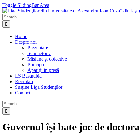
Toggle SlidingBar Area
Home
Despre noi
Prezentare
Scurt istoric
Misiune şi obiective
Principii
Apariţii în presă
LS Basarabia
Recrutări
Susţine Liga Studenților
Contact
Guvernul își bate joc de doctoran