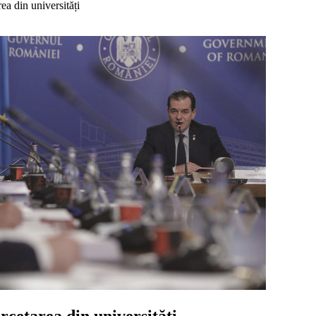
ea din universități
ercetarea din universități