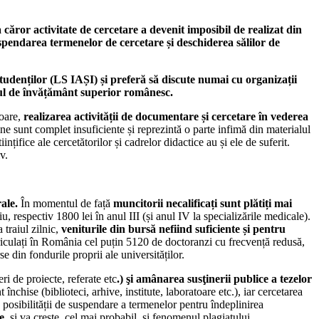
căror activitate de cercetare a devenit imposibil de realizat din
suspendarea termenelor de cercetare și deschiderea sălilor de
tudenților (LS IAȘI) și preferă să discute numai cu organizații
temul de învățământ superior românesc.
toare,
realizarea activității de documentare și cercetare în vederea
ine sunt complet insuficiente și reprezintă o parte infimă din materialul
nțifice ale cercetătorilor și cadrelor didactice au și ele de suferit.
v.
ale.
În momentul de față
muncitorii necalificați sunt plătiți mai
 respectiv 1800 lei în anul III (și anul IV la specializările medicale).
 traiul zilnic,
veniturile din bursă nefiind suficiente și pentru
iculați în România cel puțin 5120 de doctoranzi cu frecvență redusă,
e din fondurile proprii ale universităților.
ri de proiecte, referate etc
.) şi amânarea susţinerii publice a tezelor
 închise (biblioteci, arhive, institute, laboratoare etc.), iar cercetarea
sa posibilității de suspendare a termenelor pentru îndeplinirea
e
, și va crește, cel mai probabil, și fenomenul plagiatului.