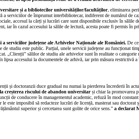
ersitare și a bibliotecilor universităților/facultăților
, eliminarea peri
a serviciilor de împrumut interbibliotecar, indiferent de numărul de cazur
le, accesul la cărți și lucrări care sunt disponibile exclusiv în sălile de l
iar în cazul accesului la sălile de lectură, acesta poate fi permis în pri
și a serviciilor județene ale Arhivelor Naționale ale României.
De cel
ile de studiu este public. Parțial, unele servicii județene au funcționat ti
icat. „Clienții” sălilor de studiu ale arhivelor sunt în realitate o categori
în lipsa accesului la documentele de arhivă, iar prin măsura restrictivă a 
nții și doctoranzii duce gradual nu numai la pierderea încrederii în actu
la creșterea riscului de abandon universitar
și chiar la promovarea pla
u funcții de conducere în managementul academic, refuză în mod constant
or le este imposibil să redacteze lucrări de licență, masterat sau doctorat ș
ățământul superior și cercetarea sunt golite de orice sens.”
a declarat 