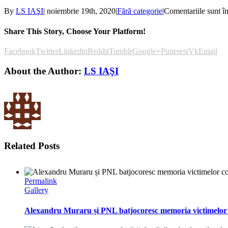
By
LS IAŞI
|
noiembrie 19th, 2020
|
Fără categorie
|
Comentariile sunt î
Share This Story, Choose Your Platform!
Facebook
Twitter
Linkedin
Reddit
Tumblr
Google+
Pinterest
Vk
Email
About the Author:
LS IAŞI
Related Posts
Permalink
Gallery
Alexandru Muraru și PNL batjocoresc memoria victimelor c