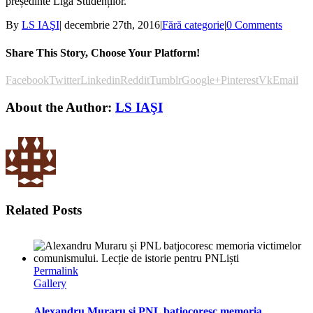
președinte Liga Studenților.
By
LS IAŞI
|
decembrie 27th, 2016
|
Fără categorie
|
0 Comments
Share This Story, Choose Your Platform!
Facebook
Twitter
Linkedin
Reddit
Tumblr
Google+
Pinterest
Vk
Email
About the Author:
LS IAŞI
Related Posts
Permalink
Gallery
Alexandru Muraru și PNL batjocoresc memoria