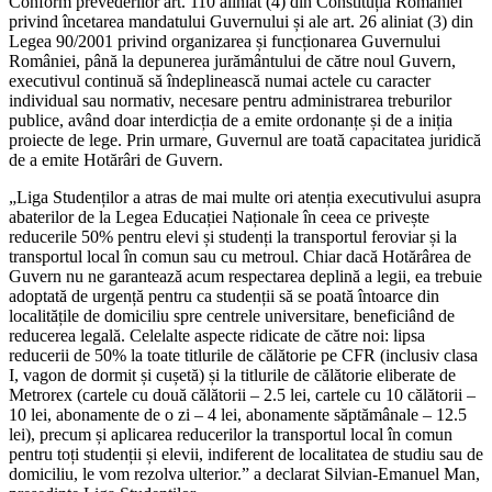
Conform prevederilor art. 110 aliniat (4) din Constituția României
privind încetarea mandatului Guvernului și ale art. 26 aliniat (3) din
Legea 90/2001 privind organizarea și funcționarea Guvernului
României, până la depunerea jurământului de către noul Guvern,
executivul continuă să îndeplinească numai actele cu caracter
individual sau normativ, necesare pentru administrarea treburilor
publice, având doar interdicția de a emite ordonanțe și de a iniția
proiecte de lege. Prin urmare, Guvernul are toată capacitatea juridică
de a emite Hotărâri de Guvern.
„Liga Studenților a atras de mai multe ori atenția executivului asupra
abaterilor de la Legea Educației Naționale în ceea ce privește
reducerile 50% pentru elevi și studenți la transportul feroviar și la
transportul local în comun sau cu metroul. Chiar dacă Hotărârea de
Guvern nu ne garantează acum respectarea deplină a legii, ea trebuie
adoptată de urgență pentru ca studenții să se poată întoarce din
localitățile de domiciliu spre centrele universitare, beneficiând de
reducerea legală. Celelalte aspecte ridicate de către noi: lipsa
reducerii de 50% la toate titlurile de călătorie pe CFR (inclusiv clasa
I, vagon de dormit și cușetă) și la titlurile de călătorie eliberate de
Metrorex (cartele cu două călătorii – 2.5 lei, cartele cu 10 călătorii –
10 lei, abonamente de o zi – 4 lei, abonamente săptămânale – 12.5
lei), precum și aplicarea reducerilor la transportul local în comun
pentru toți studenții și elevii, indiferent de localitatea de studiu sau de
domiciliu, le vom rezolva ulterior.” a declarat Silvian-Emanuel Man,