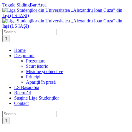
Toggle SlidingBar Area
Home
Despre noi
Prezentare
Scurt istoric
Misiune şi obiective
Principii
Apariţii în presă
LS Basarabia
Recrutări
Susţine Liga Studenților
Contact