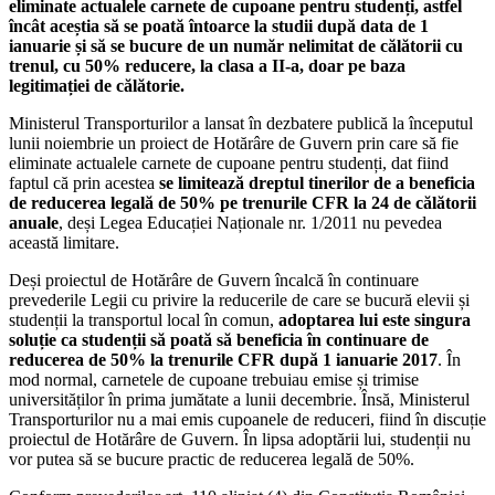
eliminate actualele carnete de cupoane pentru studenți, astfel
încât aceștia să se poată întoarce la studii după data de 1
ianuarie și să se bucure de un număr nelimitat de călătorii cu
trenul, cu 50% reducere, la clasa a II-a, doar pe baza
legitimației de călătorie.
Ministerul Transporturilor a lansat în dezbatere publică la începutul
lunii noiembrie un proiect de Hotărâre de Guvern prin care să fie
eliminate actualele carnete de cupoane pentru studenți, dat fiind
faptul că prin acestea
se limitează dreptul tinerilor de a beneficia
de reducerea legală de 50% pe trenurile CFR la 24 de călătorii
anuale
, deși Legea Educației Naționale nr. 1/2011 nu pevedea
această limitare.
Deși proiectul de Hotărâre de Guvern încalcă în continuare
prevederile Legii cu privire la reducerile de care se bucură elevii și
studenții la transportul local în comun,
adoptarea lui este singura
soluție ca studenții să poată să beneficia în continuare de
reducerea de 50% la trenurile CFR după 1 ianuarie 2017
. În
mod normal, carnetele de cupoane trebuiau emise și trimise
universităților în prima jumătate a lunii decembrie. Însă, Ministerul
Transporturilor nu a mai emis cupoanele de reduceri, fiind în discuție
proiectul de Hotărâre de Guvern. În lipsa adoptării lui, studenții nu
vor putea să se bucure practic de reducerea legală de 50%.