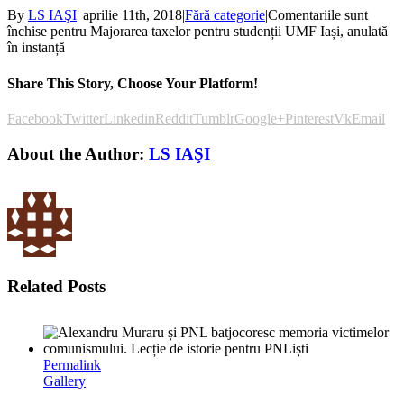
By
LS IAŞI
|
aprilie 11th, 2018
|
Fără categorie
|
Comentariile sunt
închise
pentru Majorarea taxelor pentru studenții UMF Iași, anulată
în instanță
Share This Story, Choose Your Platform!
Facebook
Twitter
Linkedin
Reddit
Tumblr
Google+
Pinterest
Vk
Email
About the Author:
LS IAŞI
Related Posts
Permalink
Gallery