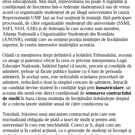
sfera educațională. Mai mult, reprezentarea nu poate fi îngrădită și
condiționată de înscrierea într-o federație studențească sau de vreun
acord cu organizațiile studențești de pe lângă universitatea în cauză.
Reprezentanții UMF Iași au fost susținuți în instanță, fără participare
procesuală, de către organizațiile studențești din universitate (SSMI,
SSFI, SSSI, ASB) și de federația în care acestea sunt membre,
Alianța Națională a Organizațiilor Studențești din România
(ANOSR), entități care au susținut poziția instituției de învățământ
superior, în contra intereselor studenților acesteia.
Odată cu menținerea drept definitivă a hotărârii Tribunalului, aceasta
va atrage și puternice efecte în ceea ce privește interpretarea Legii
Educației Naționale, întărind faptul că taxele, precum și condițiile de
admitere, trebuie să făcute publice înainte cu 6 luni de perioada
admiterii. În același sens, este nefezabilă scindarea procedurii de
admitere, reducând-o doar la simplul concurs de admitere, întrucât
un candidat devine student în condițiile legii prin
înmatriculare
, iar
aceasta din urmă este direct condiționată de
semnarea contractului
de studii
în baza căruia instituția de învățământ dobândește dreptul
de a colecta taxele stabilite anual de către conducerea sa.
Totodată, folosirea unui mecanism contractual prin care este
reactualizată obligația de plată a taxei de studii și pentru anii
universitari în curs este inechitabilă. Corect ar fi, după cum am
semnalat și în cadrul acțiunii, ca o generație de studenți să înceapă și