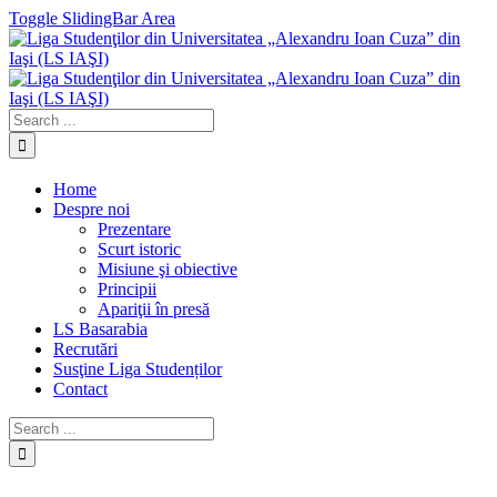
Toggle SlidingBar Area
Home
Despre noi
Prezentare
Scurt istoric
Misiune şi obiective
Principii
Apariţii în presă
LS Basarabia
Recrutări
Susţine Liga Studenților
Contact