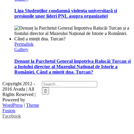
Liga Studenţilor condamnă violenţa universitară şi
presiunile unor lideri PNL asupra organizației
Permalink
Gallery
Denunț la Parchetul General împotriva Ralucăi Turcan și
a fostului director al Muzeului Național de Istorie a
României. Când a mințit dna. Turcan?
Copyright 2012 -
2016 Avada | All
Rights Reserved |
Powered by
WordPress
|
Theme
Fusion
Facebook