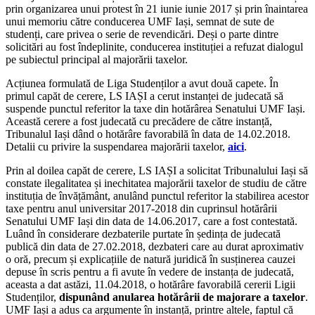
prin organizarea unui protest în 21 iunie iunie 2017 și prin înaintarea
unui memoriu către conducerea UMF Iași, semnat de sute de
studenți, care privea o serie de revendicări. Deși o parte dintre
solicitări au fost îndeplinite, conducerea instituției a refuzat dialogul
pe subiectul principal al majorării taxelor.
Acțiunea formulată de Liga Studenților a avut două capete. În
primul capăt de cerere, LS IAȘI a cerut instanței de judecată să
suspende punctul referitor la taxe din hotărârea Senatului UMF Iași.
Această cerere a fost judecată cu precădere de către instanță,
Tribunalul Iași dând o hotărâre favorabilă în data de 14.02.2018.
Detalii cu privire la suspendarea majorării taxelor,
aici
.
Prin al doilea capăt de cerere, LS IAȘI a solicitat Tribunalului Iași să
constate ilegalitatea și inechitatea majorării taxelor de studiu de către
instituția de învățământ, anulând punctul referitor la stabilirea acestor
taxe pentru anul universitar 2017-2018 din cuprinsul hotărârii
Senatului UMF Iași din data de 14.06.2017, care a fost contestată.
Luând în considerare dezbaterile purtate în ședința de judecată
publică din data de 27.02.2018, dezbateri care au durat aproximativ
o oră, precum și explicațiile de natură juridică în susținerea cauzei
depuse în scris pentru a fi avute în vedere de instanța de judecată,
aceasta a dat astăzi, 11.04.2018, o hotărâre favorabilă cererii Ligii
Studenților,
dispunând anularea hotărârii de majorare a taxelor
.
UMF Iași a adus ca argumente în instanță, printre altele, faptul că