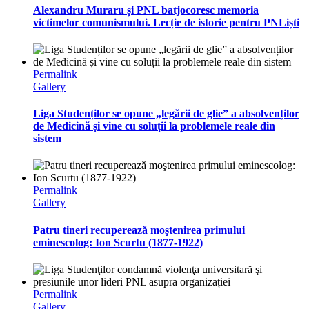
Alexandru Muraru și PNL batjocoresc memoria
victimelor comunismului. Lecție de istorie pentru PNLiști
Permalink
Gallery
Liga Studenților se opune „legării de glie” a absolvenților
de Medicină și vine cu soluții la problemele reale din
sistem
Permalink
Gallery
Patru tineri recuperează moştenirea primului
eminescolog: Ion Scurtu (1877-1922)
Permalink
Gallery