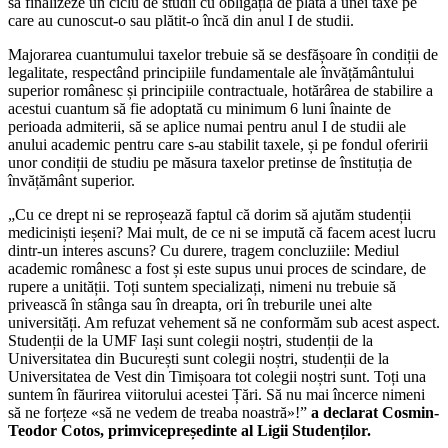
să finalizeze un ciclu de studii cu obligația de plată a unei taxe pe
care au cunoscut-o sau plătit-o încă din anul I de studii.
Majorarea cuantumului taxelor trebuie să se desfășoare în condiții de
legalitate, respectând principiile fundamentale ale învățământului
superior românesc și principiile contractuale, hotărârea de stabilire a
acestui cuantum să fie adoptată cu minimum 6 luni înainte de
perioada admiterii, să se aplice numai pentru anul I de studii ale
anului academic pentru care s-au stabilit taxele, și pe fondul oferirii
unor condiții de studiu pe măsura taxelor pretinse de înstituția de
învățământ superior.
„Cu ce drept ni se reproșează faptul că dorim să ajutăm studenții
mediciniști ieșeni? Mai mult, de ce ni se impută că facem acest lucru
dintr-un interes ascuns? Cu durere, tragem concluziile: Mediul
academic românesc a fost și este supus unui proces de scindare, de
rupere a unității. Toți suntem specializați, nimeni nu trebuie să
privească în stânga sau în dreapta, ori în treburile unei alte
universități. Am refuzat vehement să ne conformăm sub acest aspect.
Studenții de la UMF Iași sunt colegii noștri, studenții de la
Universitatea din București sunt colegii noștri, studenții de la
Universitatea de Vest din Timișoara tot colegii noștri sunt. Toți una
suntem în făurirea viitorului acestei Țări. Să nu mai încerce nimeni
să ne forțeze «să ne vedem de treaba noastră»!”
a declarat Cosmin-
Teodor Cotos, primvicepreședinte al Ligii Studenților.