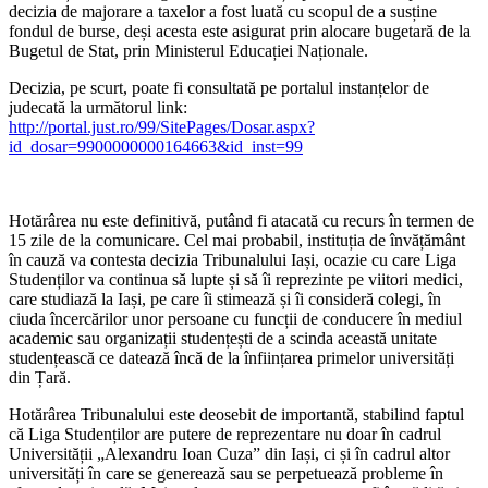
decizia de majorare a taxelor a fost luată cu scopul de a susține
fondul de burse, deși acesta este asigurat prin alocare bugetară de la
Bugetul de Stat, prin Ministerul Educației Naționale.
Decizia, pe scurt, poate fi consultată pe portalul instanțelor de
judecată la următorul link:
http://portal.just.ro/99/SitePages/Dosar.aspx?
id_dosar=9900000000164663&id_inst=99
Hotărârea nu este definitivă, putând fi atacată cu recurs în termen de
15 zile de la comunicare. Cel mai probabil, instituția de învățământ
în cauză va contesta decizia Tribunalului Iași, ocazie cu care Liga
Studenților va continua să lupte și să îi reprezinte pe viitori medici,
care studiază la Iași, pe care îi stimează și îi consideră colegi, în
ciuda încercărilor unor persoane cu funcții de conducere în mediul
academic sau organizații studențești de a scinda această unitate
studențească ce datează încă de la înființarea primelor universități
din Țară.
Hotărârea Tribunalului este deosebit de importantă, stabilind faptul
că Liga Studenților are putere de reprezentare nu doar în cadrul
Universității „Alexandru Ioan Cuza” din Iași, ci și în cadrul altor
universități în care se generează sau se perpetuează probleme în