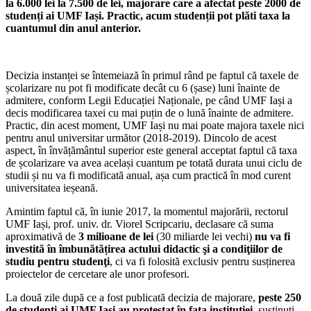
la 6.000 lei la 7.500 de lei, majorare care a afectat peste 2000 de
studenți ai UMF Iași. Practic, acum studenții pot plăti taxa la
cuantumul din anul anterior.
Decizia instanței se întemeiază în primul rând pe faptul că taxele de
școlarizare nu pot fi modificate decât cu 6 (șase) luni înainte de
admitere, conform Legii Educației Naționale, pe când UMF Iași a
decis modificarea taxei cu mai puțin de o lună înainte de admitere.
Practic, din acest moment, UMF Iași nu mai poate majora taxele nici
pentru anul universitar următor (2018-2019). Dincolo de acest
aspect, în învățământul superior este general acceptat faptul că taxa
de școlarizare va avea același cuantum pe totată durata unui ciclu de
studii și nu va fi modificată anual, așa cum practică în mod curent
universitatea ieșeană.
Amintim faptul că, în iunie 2017, la momentul majorării, rectorul
UMF Iași, prof. univ. dr. Viorel Scripcariu, declasare că suma
aproximativă de
3 milioane de lei
(30 miliarde lei vechi)
nu va fi
investită în îmbunătățirea actului didactic şi a condiţiilor de
studiu pentru studenţi
, ci va fi folosită exclusiv pentru susținerea
proiectelor de cercetare ale unor profesori.
La două zile după ce a fost publicată decizia de majorare,
peste 250
de studenți ai UMF Iași au protestat în fața instituției
, susținuți