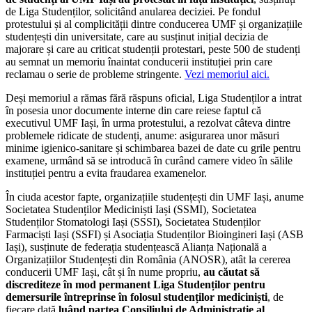
de Liga Studenților, solicitând anularea deciziei. Pe fondul
protestului și al complicității dintre conducerea UMF și organizațiile
studențești din universitate, care au susținut inițial decizia de
majorare și care au criticat studenții protestari, peste 500 de studenți
au semnat un memoriu înaintat conducerii instituției prin care
reclamau o serie de probleme stringente.
Vezi memoriul aici.
Deși memoriul a rămas fără răspuns oficial, Liga Studenților a intrat
în posesia unor documente interne din care reiese faptul că
executivul UMF Iași, în urma protestului, a rezolvat câteva dintre
problemele ridicate de studenți, anume: asigurarea unor măsuri
minime igienico-sanitare și schimbarea bazei de date cu grile pentru
examene, urmând să se introducă în curând camere video în sălile
instituției pentru a evita fraudarea examenelor.
În ciuda acestor fapte, organizațiile studențești din UMF Iași, anume
Societatea Studenților Mediciniști Iași (SSMI), Societatea
Studenților Stomatologi Iași (SSSI), Societatea Studenților
Farmaciști Iași (SSFI) și Asociația Studenților Bioingineri Iași (ASB
Iași), susținute de federația studențească Alianța Națională a
Organizațiilor Studențești din România (ANOSR), atât la cererea
conducerii UMF Iași, cât și în nume propriu,
au căutat să
discrediteze în mod permanent Liga Studenților pentru
demersurile întreprinse în folosul studenților mediciniști
, de
fiecare dată
luând partea Consiliului de Administrație al