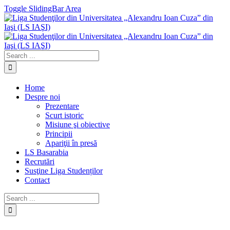
Toggle SlidingBar Area
Home
Despre noi
Prezentare
Scurt istoric
Misiune şi obiective
Principii
Apariţii în presă
LS Basarabia
Recrutări
Susţine Liga Studenților
Contact