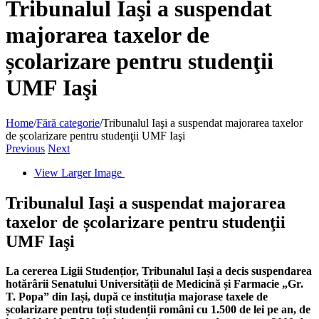
Tribunalul Iaşi a suspendat
majorarea taxelor de
școlarizare pentru studenţii
UMF Iaşi
Home
/
Fără categorie
/
Tribunalul Iaşi a suspendat majorarea taxelor
de școlarizare pentru studenţii UMF Iaşi
Previous
Next
View Larger Image
Tribunalul Iaşi a suspendat majorarea
taxelor de școlarizare pentru studenţii
UMF Iaşi
La cererea Ligii Studențior, Tribunalul Iași a decis suspendarea
hotărârii Senatului Universității de Medicină și Farmacie „Gr.
T. Popa” din Iași, după ce instituția majorase taxele de
școlarizare pentru toți studenții români cu 1.500 de lei pe an, de