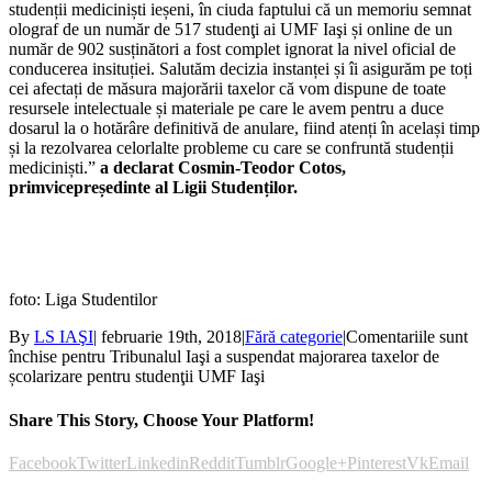
studenții mediciniști ieșeni, în ciuda faptului că un memoriu semnat
olograf de un număr de 517 studenţi ai UMF Iaşi și online de un
număr de 902 susținători a fost complet ignorat la nivel oficial de
conducerea insituției. Salutăm decizia instanței și îi asigurăm pe toți
cei afectați de măsura majorării taxelor că vom dispune de toate
resursele intelectuale și materiale pe care le avem pentru a duce
dosarul la o hotărâre definitivă de anulare, fiind atenți în același timp
și la rezolvarea celorlalte probleme cu care se confruntă studenții
mediciniști.”
a declarat Cosmin-Teodor Cotos,
primvicepreședinte al Ligii Studenților.
foto: Liga Studentilor
By
LS IAŞI
|
februarie 19th, 2018
|
Fără categorie
|
Comentariile sunt
închise
pentru Tribunalul Iaşi a suspendat majorarea taxelor de
școlarizare pentru studenţii UMF Iaşi
Share This Story, Choose Your Platform!
Facebook
Twitter
Linkedin
Reddit
Tumblr
Google+
Pinterest
Vk
Email