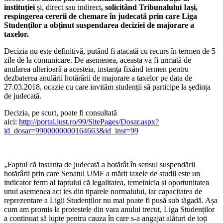
instituției
și, direct sau indirect
, solicitând Tribunalului Iași,
respingerea cererii de chemare în judecată prin care Liga
Studenților a obținut suspendarea deciziei de majorare a
taxelor.
Decizia nu este definitivă, putând fi atacată cu recurs în termen de 5
zile de la comunicare. De asemenea, aceasta va fi urmată de
anularea ulterioară a acesteia, instanța fixând termen pentru
dezbaterea anulării hotărârii de majorare a taxelor pe data de
27.03.2018, ocazie cu care invităm studenții să participe la ședința
de judecată.
Decizia, pe scurt, poate fi consultată
aici:
http://portal.just.ro/99/SitePages/Dosar.aspx?
id_dosar=9900000000164663&id_inst=99
„Faptul că instanța de judecată a hotărât în sensul suspendării
hotărârii prin care Senatul UMF a mărit taxele de studii este un
indicator ferm al faptului că legalitatea, temeinicia și oportunitatea
unui asemenea act ies din tiparele normalului, iar capacitatea de
reprezentare a Ligii Studenților nu mai poate fi pusă sub tăgadă. Așa
cum am promis la protestele din vara anului trecut, Liga Studenților
a continuat să lupte pentru cauza în care s-a angajat alături de toți