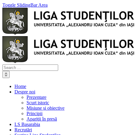
Toggle SlidingBar Area
Home
Despre noi
Prezentare
Scurt istoric
Misiune şi obiective
Principii
Apariţii în presă
LS Basarabia
Recrutări