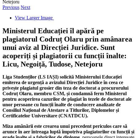
Netejoru
Previous
Next
View Larger Image
Ministerul Educației îl apără pe
plagiatorul Codruț Olaru prin amânarea
unui aviz al Direcției Juridice. Sunt
acoperiți și plagiatorii cu funcții înalte:
Licu, Negoiță, Tudose, Netejoru
Liga Studenților (LS IAȘI) solicită Ministerului Educației
emiterea de urgență a avizului Direcției Juridice în ceea ce
privește plagiatul grosier din teza de doctorat a procurorului
Codruț Olaru, membru CSM, și condamnă ferm Ministerul
pentru acoperirea cazurilor de plagiat în tezele de doctorat ale
unor persoane cu funcții înalte de conducere analizate de
Consiliul Național de Atestare a Titlurilor, Diplomelor și
Certificatelor Universitare (CNATDCU).
Miza amânării este crearea unui precedent periculos care să
arunce în aer întreaga luptă împotriva plagiatorilor cu funcții și
grade înalte și a fabricilor de diplome
, persoanele direct interesate