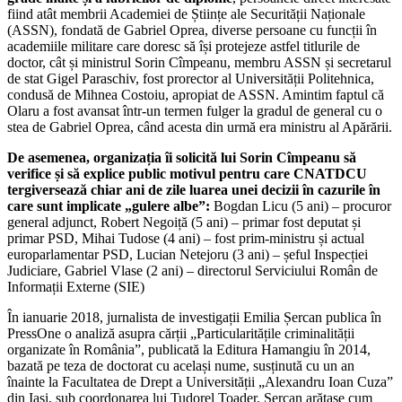
fiind atât membrii Academiei de Științe ale Securității Naționale
(ASSN), fondată de Gabriel Oprea, diverse persoane cu funcții în
academiile militare care doresc să își protejeze astfel titlurile de
doctor, cât și ministrul Sorin Cîmpeanu, membru ASSN și secretarul
de stat Gigel Paraschiv, fost prorector al Universității Politehnica,
condusă de Mihnea Costoiu, apropiat de ASSN. Amintim faptul că
Olaru a fost avansat într-un termen fulger la gradul de general cu o
stea de Gabriel Oprea, când acesta din urmă era ministru al Apărării.
De asemenea, organizația îi solicită lui Sorin Cîmpeanu să
verifice și să explice public motivul pentru care CNATDCU
tergiversează chiar ani de zile luarea unei decizii în cazurile în
care sunt implicate „gulere albe”:
Bogdan Licu (5 ani) – procuror
general adjunct, Robert Negoiță (5 ani) – primar fost deputat și
primar PSD, Mihai Tudose (4 ani) – fost prim-ministru și actual
europarlamentar PSD, Lucian Netejoru (3 ani) – șeful Inspecției
Judiciare, Gabriel Vlase (2 ani) – directorul Serviciului Român de
Informații Externe (SIE)
În ianuarie 2018, jurnalista de investigații Emilia Șercan publica în
PressOne o analiză asupra cărții „Particularitățile criminalității
organizate în România”, publicată la Editura Hamangiu în 2014,
bazată pe teza de doctorat cu același nume, susținută cu un an
înainte la Facultatea de Drept a Universității „Alexandru Ioan Cuza”
din Iași, sub coordonarea lui Tudorel Toader. Șercan arătase cum