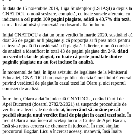
În data de 15 noiembrie 2019, Liga Studenților (LS IAȘI) a depus la
CNATDCU o nouă sesizare, completă, cu toate sursele aferente, cu
indicarea a
cel puțin 109 pagini plagiate, adică a 43,7% din teză
,
care a fost admisă și conexată cu dosarul aflat în lucru.
Inițial CNATDCU a dat un prim verdict în martie 2020, susținând că
doar 26 de pagini ar fi plagiate și că proporția ar fi prea mică pentru
ca teza să poată fi considerată a fi plagiată. Ulterior, o nouă comisie
de analiză a identificat în total 43 de pagini plagiate din 249,
dând
un verdict clar de plagiat, cu toate că peste jumătate dintre
paginile plagiate nu au fost incluse în analiză.
În momentul de față, în lipsa avizului de legalitate de la Ministerul
Educației, CNATDCU nu poate publica decizia Consiliului General
privind verdictul de plagiat în cazul tezei lui Olaru și nici raportul
comisiei de analiză.
Între timp, Olaru a dat în judecată CNATDCU, cerând Curții de
Apel București (dosarul 2782/2/2021) să suspende procedurile de
verificare a tezei sale de doctorat
, încercând să amâne pe cât
posibil situația unui verdict final de plagiat în cazul tezei sale.
În
trecut Olaru a mai încercat același lucru la Curtea de Apel Bacău,
însă și-a retras cererea de chemare în judecată. În mod similar,
procurorul Bogdan Licu a încercat aceeași manevră, însă Înalta