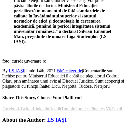
Lucian Netejoru sau Gabriel Vlase că își vor putea
păstra titlurile de doctor.
Ministerul Educației
periclitează în momentul de față standardele de
calitate în învățământul superior și statutul
normelor de etică și deontologie în cercetarea
academică, punând în pericol integritatea sistemul
universitar românesc.
”
a declarat Silvian-Emanuel
Man, președinte de onoare Liga Studenților (LS
IAȘI).
foto: cursdeguvernare.ro
By
LS IAŞI
|
iunie 14th, 2021
|
Fără categorie
|
Comentariile sunt
închise
pentru Ministerul Educației îl apără pe plagiatorul Codruț
Olaru prin amânarea unui aviz al Direcției Juridice. Sunt acoperiți și
plagiatorii cu funcții înalte: Licu, Negoiță, Tudose, Netejoru
Share This Story, Choose Your Platform!
Facebook
Twitter
Linkedin
Reddit
Tumblr
Google+
Pinterest
Vk
Email
About the Author:
LS IAŞI