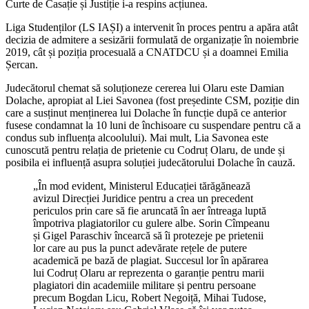
Curte de Casație și Justiție i-a respins acțiunea.
Liga Studenților (LS IAȘI) a intervenit în proces pentru a apăra atât
decizia de admitere a sesizării formulată de organizație în noiembrie
2019, cât și poziția procesuală a CNATDCU și a doamnei Emilia
Șercan.
Judecătorul chemat să soluționeze cererea lui Olaru este Damian
Dolache, apropiat al Liei Savonea (fost președinte CSM, poziție din
care a susținut menținerea lui Dolache în funcție după ce anterior
fusese condamnat la 10 luni de închisoare cu suspendare pentru că a
condus sub influența alcoolului). Mai mult, Lia Savonea este
cunoscută pentru relația de prietenie cu Codruț Olaru, de unde și
posibila ei influență asupra soluției judecătorului Dolache în cauză.
„În mod evident, Ministerul Educației tărăgănează
avizul Direcției Juridice pentru a crea un precedent
periculos prin care să fie aruncată în aer întreaga luptă
împotriva plagiatorilor cu gulere albe. Sorin Cîmpeanu
și Gigel Paraschiv încearcă să îi protezeje pe prietenii
lor care au pus la punct adevărate rețele de putere
academică pe bază de plagiat. Succesul lor în apărarea
lui Codruț Olaru ar reprezenta o garanție pentru marii
plagiatori din academiile militare și pentru persoane
precum Bogdan Licu, Robert Negoiță, Mihai Tudose,