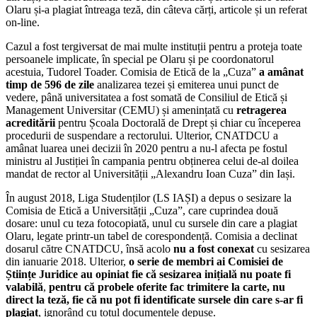
Olaru și-a plagiat întreaga teză, din câteva cărți, articole și un referat
on-line.
Cazul a fost tergiversat de mai multe instituții pentru a proteja toate
persoanele implicate, în special pe Olaru și pe coordonatorul
acestuia, Tudorel Toader. Comisia de Etică de la „Cuza”
a amânat
timp de 596 de zile
analizarea tezei și emiterea unui punct de
vedere, până universitatea a fost somată de Consiliul de Etică și
Management Universitar (CEMU) și amenințată cu
retragerea
acreditării
pentru Școala Doctorală de Drept și chiar cu începerea
procedurii de suspendare a rectorului. Ulterior, CNATDCU a
amânat luarea unei decizii în 2020 pentru a nu-l afecta pe fostul
ministru al Justiției în campania pentru obținerea celui de-al doilea
mandat de rector al Universității „Alexandru Ioan Cuza” din Iași.
În august 2018, Liga Studenților (LS IAȘI) a depus o sesizare la
Comisia de Etică a Universității „Cuza”, care cuprindea două
dosare: unul cu teza fotocopiată, unul cu sursele din care a plagiat
Olaru, legate printr-un tabel de corespondență. Comisia a declinat
dosarul către CNATDCU, însă acolo
nu a fost conexat
cu sesizarea
din ianuarie 2018. Ulterior,
o serie de membri ai Comisiei de
Științe Juridice au opiniat fie că sesizarea inițială nu poate fi
valabilă
,
pentru că probele oferite fac trimitere la carte, nu
direct la teză, fie că nu pot fi identificate sursele din care s-ar fi
plagiat
, ignorând cu totul documentele depuse.