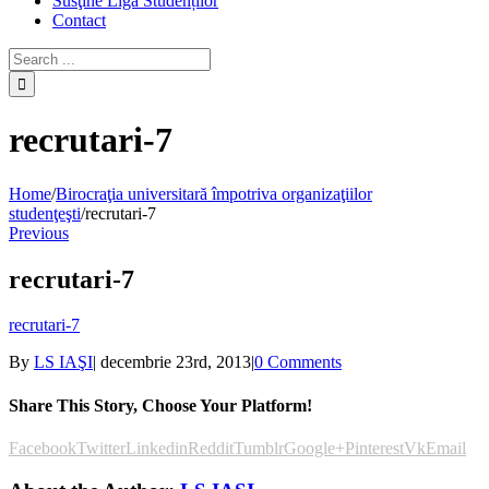
Susţine Liga Studenților
Contact
recrutari-7
Home
/
Birocraţia universitară împotriva organizaţiilor
studenţeşti
/
recrutari-7
Previous
recrutari-7
recrutari-7
By
LS IAŞI
|
decembrie 23rd, 2013
|
0 Comments
Share This Story, Choose Your Platform!
Facebook
Twitter
Linkedin
Reddit
Tumblr
Google+
Pinterest
Vk
Email