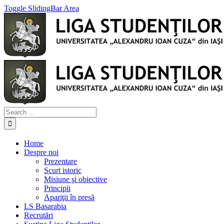
Toggle SlidingBar Area
Home
Despre noi
Prezentare
Scurt istoric
Misiune şi obiective
Principii
Apariţii în presă
LS Basarabia
Recrutări