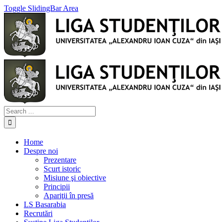
Toggle SlidingBar Area
Home
Despre noi
Prezentare
Scurt istoric
Misiune şi obiective
Principii
Apariţii în presă
LS Basarabia
Recrutări