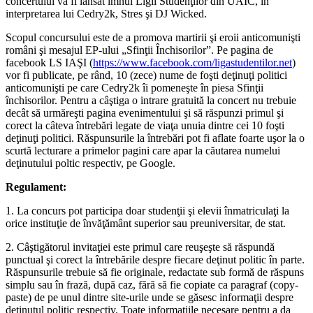
concertului va fi lansat imnul Ligii Studenţilor din UAIC, în
interpretarea lui Cedry2k, Stres şi DJ Wicked.
Scopul concursului este de a promova martirii şi eroii anticomunişti
români şi mesajul EP-ului „Sfinţii Închisorilor”. Pe pagina de
facebook LS IAŞI (
https://www.facebook.com/ligastudentilor.net
)
vor fi publicate, pe rând, 10 (zece) nume de foşti deţinuţi politici
anticomunişti pe care Cedry2k îi pomeneşte în piesa Sfinţii
închisorilor. Pentru a câştiga o intrare gratuită la concert nu trebuie
decât să urmăreşti pagina evenimentului şi să răspunzi primul şi
corect la câteva întrebări legate de viaţa unuia dintre cei 10 foşti
deţinuţi politici. Răspunsurile la întrebări pot fi aflate foarte uşor la o
scurtă lecturare a primelor pagini care apar la căutarea numelui
deţinutului poltic respectiv, pe Google.
Regulament:
1. La concurs pot participa doar studenţii şi elevii înmatriculaţi la
orice instituţie de învăţământ superior sau preuniversitar, de stat.
2. Câştigătorul invitaţiei este primul care reuşeşte să răspundă
punctual şi corect la întrebările despre fiecare deţinut politic în parte.
Răspunsurile trebuie să fie originale, redactate sub formă de răspuns
simplu sau în frază, după caz, fără să fie copiate ca paragraf (copy-
paste) de pe unul dintre site-urile unde se găsesc informaţii despre
deţinutul politic respectiv. Toate informaţiile necesare pentru a da