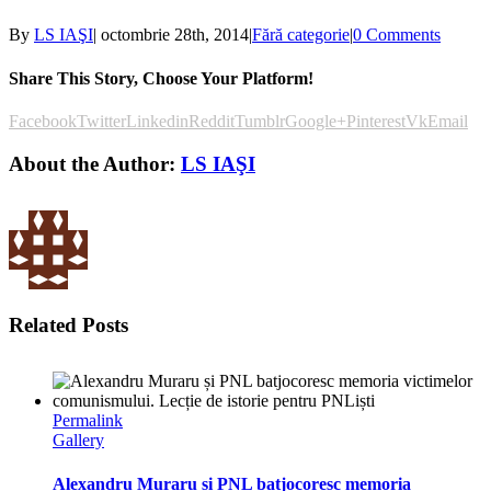
By
LS IAŞI
|
octombrie 28th, 2014
|
Fără categorie
|
0 Comments
Share This Story, Choose Your Platform!
Facebook
Twitter
Linkedin
Reddit
Tumblr
Google+
Pinterest
Vk
Email
About the Author:
LS IAŞI
Related Posts
Permalink
Gallery
Alexandru Muraru și PNL batjocoresc memoria