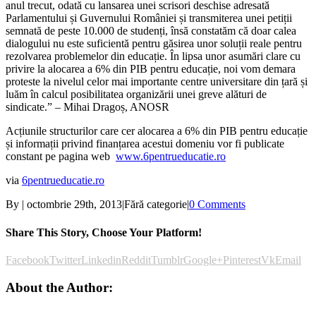
anul trecut, odată cu lansarea unei scrisori deschise adresată
Parlamentului și Guvernului României și transmiterea unei petiții
semnată de peste 10.000 de studenți, însă constatăm că doar calea
dialogului nu este suficientă pentru găsirea unor soluții reale pentru
rezolvarea problemelor din educație. În lipsa unor asumări clare cu
privire la alocarea a 6% din PIB pentru educație, noi vom demara
proteste la nivelul celor mai importante centre universitare din țară și
luăm în calcul posibilitatea organizării unei greve alături de
sindicate.” – Mihai Dragoș, ANOSR
Acțiunile structurilor care cer alocarea a 6% din PIB pentru educație
și informații privind finanțarea acestui domeniu vor fi publicate
constant pe pagina web
www.6pentrueducatie.ro
via
6pentrueducatie.ro
By
|
octombrie 29th, 2013
|
Fără categorie
|
0 Comments
Share This Story, Choose Your Platform!
Facebook
Twitter
Linkedin
Reddit
Tumblr
Google+
Pinterest
Vk
Email
About the Author: