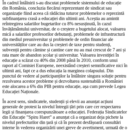
În cadrul întâlnirii s-au discutat problemele sistemului de educație
din România, concluzia fiecărui reprezentant de sindicat sau
organizație fiind aceea că rădăcina tuturor problemelor o reprezintă
subfinanțarea crasă a educației din ultimii ani. Aceștia au amintit
reîntregirea salariilor bugetarilor cu 8% nesusținută, în cazul
învățământului universitar, de o creștere a bugetului alocat, valoarea
mică a salariilor profesorilor debutanți, problemele de infrastructură
din mediul preuniversitar și problemele de ordin financiar ale
universităților care au dus la creșteri de taxe pentru studenți,
subvenții pentru cămine și cantine care nu au mai crescut de 7 ani și
rata mare de abandon școlar și universitar. Valoarea investiției în
educație a scăzut cu 40% din 2008 până în 2010, conform unui
raport al Comisiei Europene, neexistând creșteri semnificative nici în
ultimii ani, fapt ce a dus educația la marginea colapsului. Din
punctul de vedere al participanților la întâlnire singura soluție pentru
rezolvarea acestor probleme și dezvoltarea sustenabilă a României
este alocarea a 6% din PIB pentru educație, așa cum prevede Legea
Educației Naționale.
În acest sens, sindicatele, studenții și elevii au anunțat acțiuni
generale de protest la nivelul întregii țări prin care cer respectarea
legii și finanțarea corespunzătoare a educației. Federația Sindicatelor
din Educație ”Spiru Haret” a anunțat că a organizat deja pichete la
nivelul prefecturilor din țară și că în prezent desfășoară consultări
interne în vederea organizării unei greve de avertisment, urmată de o