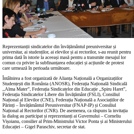
Reprezentanții sindicatelor din învățământul preuniversitar și
universitar, ai studenților, ai elevilor și ai rectorilor, s-au reunit pentru
prima dată în istorie la aceeași masă pentru a transmite mesajul lor
comun cu privire la subfinanțarea educației și acțiunile de protest
care urmează în perioada următoare.
Întâlnirea a fost organizată de Alianța Națională a Organizațiilor
Studențești din România (ANOSR), Federația Națională Sindicală
,,Alma Mater”, Federația Sindicatelor din Educație ,,Spiru Haret”,
Federația Sindicatelor Libere din Învățământ (FSLI), Consiliul
Național al Elevilor (CNE), Federația Națională a Asociațiilor de
Părinți – Învățământul Preuniversitar (FNAP-IP) și Consiliul
Național al Rectorilor (CNR). De asemenea, ca răspuns la invitația
la dialog au participat și reprezentanți ai Guvernului – Corneliu
Vișoianu, consilier al Prim-Ministrului Victor Ponta și ai Ministerului
Educației – Gigel Paraschiv, secretar de stat.