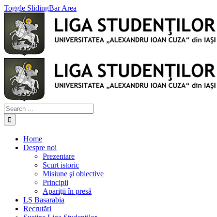
Toggle SlidingBar Area
Home
Despre noi
Prezentare
Scurt istoric
Misiune şi obiective
Principii
Apariţii în presă
LS Basarabia
Recrutări