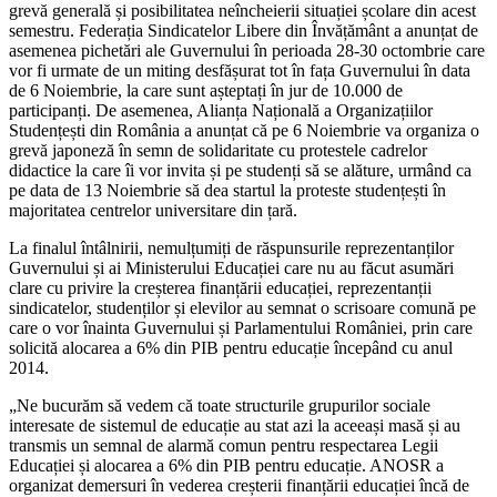
grevă generală și posibilitatea neîncheierii situației școlare din acest
semestru. Federația Sindicatelor Libere din Învățământ a anunțat de
asemenea pichetări ale Guvernului în perioada 28-30 octombrie care
vor fi urmate de un miting desfășurat tot în fața Guvernului în data
de 6 Noiembrie, la care sunt așteptați în jur de 10.000 de
participanți. De asemenea, Alianța Națională a Organizațiilor
Studențești din România a anunțat că pe 6 Noiembrie va organiza o
grevă japoneză în semn de solidaritate cu protestele cadrelor
didactice la care îi vor invita și pe studenți să se alăture, urmând ca
pe data de 13 Noiembrie să dea startul la proteste studențești în
majoritatea centrelor universitare din țară.
La finalul întâlnirii, nemulțumiți de răspunsurile reprezentanților
Guvernului și ai Ministerului Educației care nu au făcut asumări
clare cu privire la creșterea finanțării educației, reprezentanții
sindicatelor, studenților și elevilor au semnat o scrisoare comună pe
care o vor înainta Guvernului și Parlamentului României, prin care
solicită alocarea a 6% din PIB pentru educație începând cu anul
2014.
„Ne bucurăm să vedem că toate structurile grupurilor sociale
interesate de sistemul de educație au stat azi la aceeași masă și au
transmis un semnal de alarmă comun pentru respectarea Legii
Educației și alocarea a 6% din PIB pentru educație. ANOSR a
organizat demersuri în vederea creșterii finanțării educației încă de