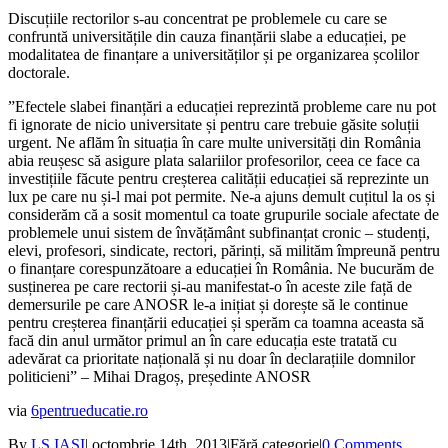
Discuțiile rectorilor s-au concentrat pe problemele cu care se
confruntă universitățile din cauza finanțării slabe a educației, pe
modalitatea de finanțare a universităților și pe organizarea școlilor
doctorale.
”Efectele slabei finanțări a educației reprezintă probleme care nu pot
fi ignorate de nicio universitate și pentru care trebuie găsite soluții
urgent. Ne aflăm în situația în care multe universități din România
abia reușesc să asigure plata salariilor profesorilor, ceea ce face ca
investițiile făcute pentru creșterea calității educației să reprezinte un
lux pe care nu și-l mai pot permite. Ne-a ajuns demult cuțitul la os și
considerăm că a sosit momentul ca toate grupurile sociale afectate de
problemele unui sistem de învățământ subfinanțat cronic – studenți,
elevi, profesori, sindicate, rectori, părinți, să milităm împreună pentru
o finanțare corespunzătoare a educației în România. Ne bucurăm de
susținerea pe care rectorii și-au manifestat-o în aceste zile față de
demersurile pe care ANOSR le-a inițiat și dorește să le continue
pentru creșterea finanțării educației și sperăm ca toamna aceasta să
facă din anul următor primul an în care educația este tratată cu
adevărat ca prioritate națională și nu doar în declarațiile domnilor
politicieni” – Mihai Dragoș, președinte ANOSR
via
6pentrueducatie.ro
By
LS IAŞI
|
octombrie 14th, 2013
|
Fără categorie
|
0 Comments