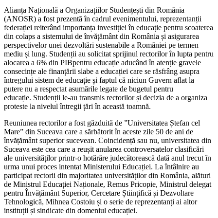
Alianța Națională a Organizațiilor Studențești din România
(ANOSR) a fost prezentă în cadrul evenimentului, reprezentanții
federației reiterând importanța investiției în educație pentru scoaterea
din colaps a sistemului de învățământ din România și asigurarea
perspectivelor unei dezvoltări sustenabile a României pe termen
mediu și lung. Studenții au solicitat sprijinul rectorilor în lupta pentru
alocarea a 6% din PIBpentru educație aducând în atenție gravele
consecințe ale finanțării slabe a educației care se răsfrâng asupra
întregului sistem de educație și faptul că niciun Guvern aflat la
putere nu a respectat asumările legate de bugetul pentru
educație. Studenții le-au transmis rectorilor și decizia de a organiza
proteste la nivelul întregii țări în această toamnă.
Reuniunea rectorilor a fost găzduită de ”Universitatea Ștefan cel
Mare” din Suceava care a sărbătorit în aceste zile 50 de ani de
învățământ superior sucevean. Coincidență sau nu, universitatea din
Suceava este cea care a reușit anularea controversatelor clasificări
ale universităților printr-o hotărâre judecătorească dată anul trecut în
urma unui proces intentat Ministerului Educației. La întâlnire au
participat rectorii din majoritatea universităților din România, alături
de Ministrul Educației Naționale, Remus Pricopie, Ministrul delegat
pentru Învățământ Superior, Cercetare Științifică și Dezvoltare
Tehnologică, Mihnea Costoiu și o serie de reprezentanți ai altor
instituții și sindicate din domeniul educației.