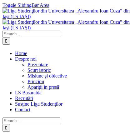
Toggle SlidingBar Area
Home
Despre noi
Prezentare
Scurt istoric
Misiune şi obiective
Principii
Apariţii în presă
LS Basarabia
Recrutări
Susţine Liga Studenților
Contact