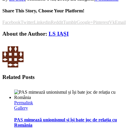
Share This Story, Choose Your Platform!
Facebook
Twitter
Linkedin
Reddit
Tumblr
Google+
Pinterest
Vk
Email
About the Author:
LS IAŞI
Related Posts
Permalink
Gallery
PAS mimează unionismul și își bate joc de relația cu
România