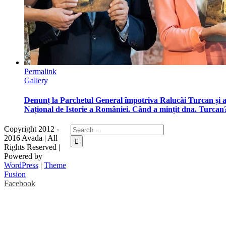
Permalink
Gallery
Denunț la Parchetul General împotriva Ralucăi Turcan și a 
Național de Istorie a României. Când a mințit dna. Turcan
Copyright 2012 -
2016 Avada | All
Rights Reserved |
Powered by
WordPress
|
Theme
Fusion
Facebook