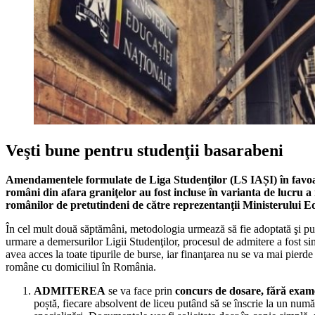
Veşti bune pentru studenţii basarabeni
Amendamentele formulate de Liga Studenţilor (LS IAȘI) în favoare
români din afara graniţelor au fost incluse în varianta de lucru a
românilor de pretutindeni de către reprezentanţii Ministerului Ed
În cel mult două săptămâni, metodologia urmează să fie adoptată şi pu
urmare a demersurilor Ligii Studenţilor, procesul de admitere a fost simp
avea acces la toate tipurile de burse, iar finanţarea nu se va mai pierde î
române cu domiciliul în România.
ADMITEREA
se va face prin
concurs de dosare, fără exa
poștă, fiecare absolvent de liceu putând să se înscrie la un număr