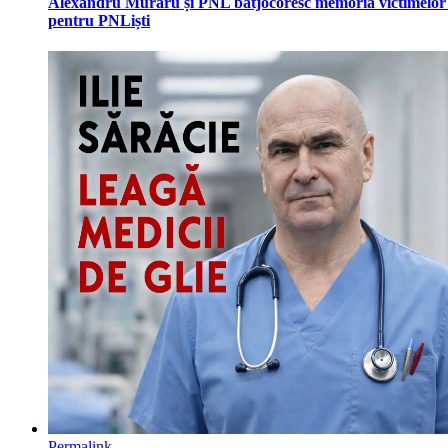
Alexandru Muraru și PNL batjocoresc memoria victimelor c
pentru PNLiști
Permalink