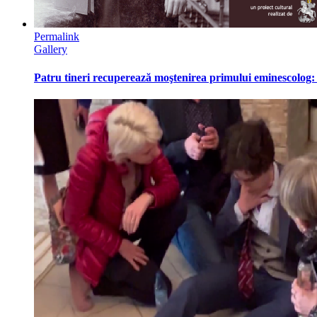
Permalink
Gallery
Patru tineri recuperează moştenirea primului eminescolog: