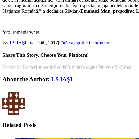
să ne asigurăm că decidenţii politici îşi respectă angajamentele morale ş
Naţiunea Română.”
a declarat Silvian-Emanuel Man, preşedinte L
foto: romaniatv.net
By
LS IAŞI
|
mai 10th, 2017
|
Fără categorie
|
0 Comments
Share This Story, Choose Your Platform!
Facebook
Twitter
Linkedin
Reddit
Tumblr
Google+
Pinterest
Vk
Email
About the Author:
LS IAŞI
Related Posts