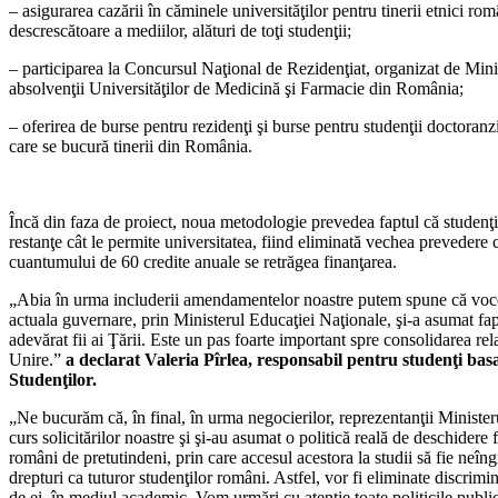
– asigurarea cazării în căminele universităţilor pentru tinerii etnici româ
descrescătoare a mediilor, alături de toţi studenţii;
– participarea la Concursul Naţional de Rezidenţiat, organizat de Minist
absolvenţii Universităţilor de Medicină şi Farmacie din România;
– oferirea de burse pentru rezidenţi şi burse pentru studenţii doctoran
care se bucură tinerii din România.
Încă din faza de proiect, noua metodologie prevedea faptul că studenţi
restanţe cât le permite universitatea, fiind eliminată vechea prevedere
cuantumului de 60 credite anuale se retrăgea finanţarea.
„Abia în urma includerii amendamentelor noastre putem spune că vocea 
actuala guvernare, prin Ministerul Educaţiei Naţionale, şi-a asumat fa
adevărat fii ai Ţării. Este un pas foarte important spre consolidarea re
Unire.”
a declarat Valeria Pîrlea, responsabil pentru studenţi bas
Studenţilor.
„Ne bucurăm că, în final, în urma negocierilor, reprezentanţii Minister
curs solicitărilor noastre şi şi-au asumat o politică reală de deschidere f
români de pretutindeni, prin care accesul acestora la studii să fie neîng
drepturi ca tuturor studenţilor români. Astfel, vor fi eliminate discrimi
de ei, în mediul academic. Vom urmări cu atenţie toate politicile publice