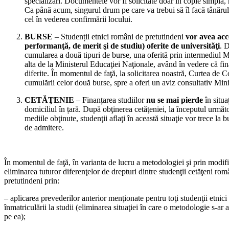
specializări. Documentele vor fi solicitate doar în copie simplă, 
Ca până acum, singurul drum pe care va trebui să îl facă tânărul
cel în vederea confirmării locului.
BURSE
– Studenții etnici români de pretutindeni
vor avea acce
performanţă, de merit şi de studiu) oferite de universităţi
. D
cumularea a două tipuri de burse, una oferită prin intermediu
alta de la Ministerul Educaţiei Naţionale, având în vedere că fi
diferite. În momentul de faţă, la solicitarea noastră, Curtea de C
cumulării celor două burse, spre a oferi un aviz consultativ Mini
CETĂŢENIE
– Finanțarea studiilor
nu se mai pierde
în situa
domiciliul în țară. După obţinerea cetăţeniei, la începutul următo
mediile obţinute, studenţii aflaţi în această situaţie vor trece la
de admitere.
În momentul de faţă, în varianta de lucru a metodologiei şi prin mod
eliminarea tuturor diferenţelor de drepturi dintre studenţii cetăţeni rom
pretutindeni prin:
– aplicarea prevederilor anterior menţionate pentru toţi studenţii etnici
înmatriculării la studii (eliminarea situaţiei în care o metodologie s-ar 
pe ea);