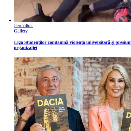
Permalink
Gallery
Liga Studenţilor condamnă violenţa universitară şi presiun
organizației