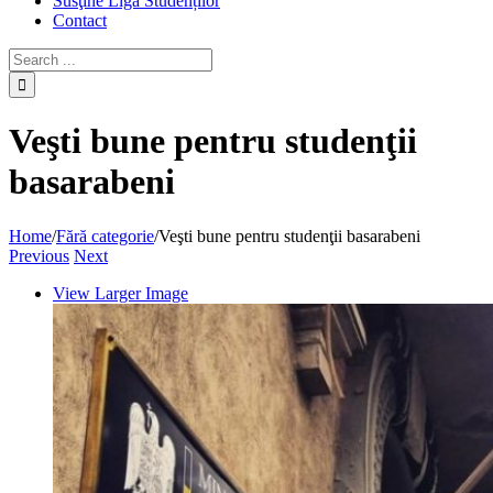
Susţine Liga Studenților
Contact
Veşti bune pentru studenţii
basarabeni
Home
/
Fără categorie
/
Veşti bune pentru studenţii basarabeni
Previous
Next
View Larger Image