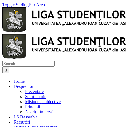
Toggle SlidingBar Area
Home
Despre noi
Prezentare
Scurt istoric
Misiune şi obiective
Principii
Apariţii în presă
LS Basarabia
Recrutări