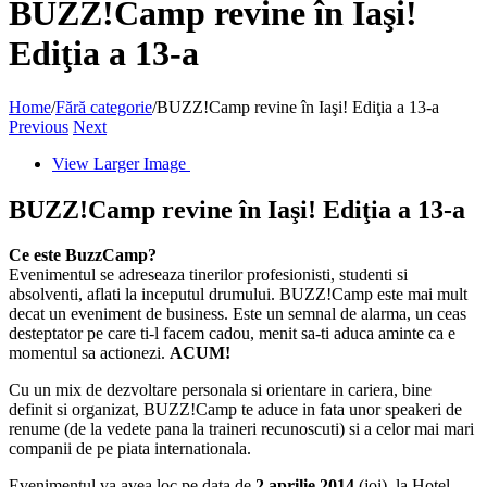
BUZZ!Camp revine în Iaşi!
Ediţia a 13-a
Home
/
Fără categorie
/
BUZZ!Camp revine în Iaşi! Ediţia a 13-a
Previous
Next
View Larger Image
BUZZ!Camp revine în Iaşi! Ediţia a 13-a
Ce este BuzzCamp?
Evenimentul se adreseaza tinerilor profesionisti, studenti si
absolventi, aflati la inceputul drumului. BUZZ!Camp este mai mult
decat un eveniment de business. Este un semnal de alarma, un ceas
desteptator pe care ti-l facem cadou, menit sa-ti aduca aminte ca e
momentul sa actionezi.
ACUM!
Cu un mix de dezvoltare personala si orientare in cariera, bine
definit si organizat, BUZZ!Camp te aduce in fata unor speakeri de
renume (de la vedete pana la traineri recunoscuti) si a celor mai mari
companii de pe piata internationala.
Evenimentul va avea loc pe data de
2 aprilie 2014
(joi), la Hotel