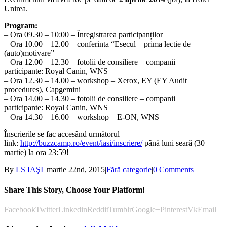
Unirea.
Program:
– Ora 09.30 – 10:00 – Înregistrarea participanților
– Ora 10.00 – 12.00 – conferinta “Esecul – prima lectie de
(auto)motivare”
– Ora 12.00 – 12.30 – fotolii de consiliere – companii
participante: Royal Canin, WNS
– Ora 12.30 – 14.00 – workshop – Xerox, EY
(EY Audit
procedures), Capgemini
– Ora 14.00 – 14.30 – fotolii de consiliere – companii
participante: Royal Canin, WNS
– Ora 14.30 – 16.00 – workshop – E-ON, WNS
Înscrierile se fac accesând următorul
link:
http://buzzcamp.ro/event/iasi/inscriere/
până luni seară (30
martie) la ora 23:59!
By
LS IAŞI
|
martie 22nd, 2015
|
Fără categorie
|
0 Comments
Share This Story, Choose Your Platform!
Facebook
Twitter
Linkedin
Reddit
Tumblr
Google+
Pinterest
Vk
Email