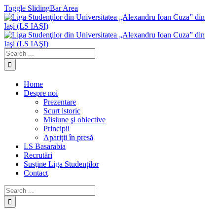
Toggle SlidingBar Area
Home
Despre noi
Prezentare
Scurt istoric
Misiune şi obiective
Principii
Apariţii în presă
LS Basarabia
Recrutări
Susţine Liga Studenților
Contact