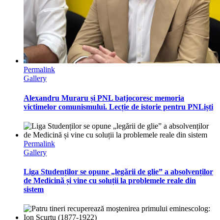
Permalink
Gallery
Alexandru Muraru și PNL batjocoresc memoria
victimelor comunismului. Lecție de istorie pentru PNLiști
Permalink
Gallery
Liga Studenților se opune „legării de glie” a absolvenților
de Medicină și vine cu soluții la problemele reale din
sistem